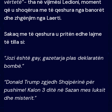
vërtetë”-
tha në vijimësi Ledioni, moment
që u shoqërua me të qeshura nga banorët
dhe zhgënjim nga Laerti.
Sakaq me të qeshura u pritën edhe lajme
të tilla si:
“Jozi është gay, gazetarja plas deklaratën
bombë.”
“Donald Trump zgjedh Shqipërinë për
pushime! Kalon 3 ditë në Sazan mes luksit
dhe misterit.”