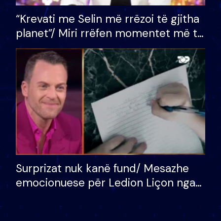
“Krevati me Selin më rrëzoi të gjitha
planet”/ Miri rrëfen momentet më të
bukura në shtëpinë e BB VIP: Do më
mungojë zilja e mëngjesit kur…
Surprizat nuk kanë fund/ Mesazhe
emocionuese për Ledion Liçon nga
nëna dhe fëmijët e tij, moderatori
nuk i mban dot lotët: Nuk meritoj…