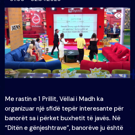
Me rastin e 1 Prillit, Vëllai i Madh ka
organizuar një sfidë tepër interesante për
banorët sa i përket buxhetit të javës. Në
“Ditën e gënjeshtrave”, banorëve ju është