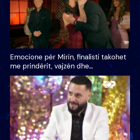
Emocione për Mirin, finalisti takohet
me prindërit, vajzën dhe
bashkëshorten: S’kemi ndonjë letër
divorci apo jo?