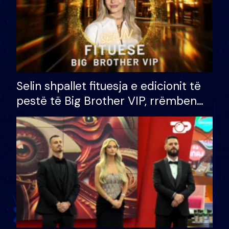
Selin shpallet fituesja e edicionit të
pestë të Big Brother VIP, rrëmben
çmimin e madh prej 100 mijë eurosh