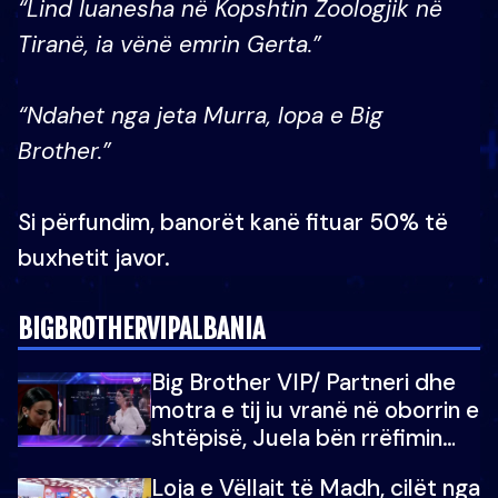
“Lind luanesha në Kopshtin Zoologjik në
Tiranë, ia vënë emrin Gerta.”
“Ndahet nga jeta Murra, lopa e Big
Brother.”
Si përfundim, banorët kanë fituar 50% të
buxhetit javor.
BIGBROTHERVIPALBANIA
Big Brother VIP/ Partneri dhe
motra e tij iu vranë në oborrin e
shtëpisë, Juela bën rrëfimin
tronditës: Nuk e doja më jetën,
Loja e Vëllait të Madh, cilët nga
do të martoheshim, por zemra