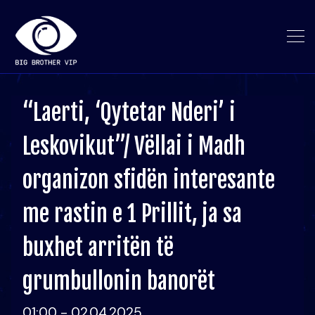
“Laerti, ‘Qytetar Nderi’ i
Leskovikut”/ Vëllai i Madh
organizon sfidën interesante
me rastin e 1 Prillit, ja sa
buxhet arritën të
grumbullonin banorët
01:00 - 02.04.2025