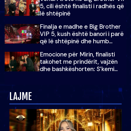
5, cili është finalisti i radhës që
lë shtëpinë
Finalja e madhe e Big Brother
VIP 5, kush është banori i parë
që lë shtëpinë dhe humb
mundësinë për të fituar
Emocione për Mirin, finalisti
çmimin e madh
takohet me prindërit, vajzën
dhe bashkëshorten: S’kemi
ndonjë letër divorci apo jo?
LAJME