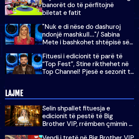
banorët do të përfitojnë
mu copëtua
biletat e fatit
"Nuk e di nëse do dashuroj
ndonjë mashkull..."/ Sabina
Mete i bashkohet shtëpisë së
“Big Brother VIP 5”: Ëmbëlsira
Fituesi i edicionit të parë të
për në fund!
“Top Fest”, Stine rikthehet në
Top Channel! Pjesë e sezonit të
5-të të "Big Brother VIP"
LAJME
Selin shpallet fituesja e
edicionit të pestë të Big
Brother VIP, rrëmben çmimin e
madh prej 100 mijë eurosh
Vendi i tretë në Big Brother VIP