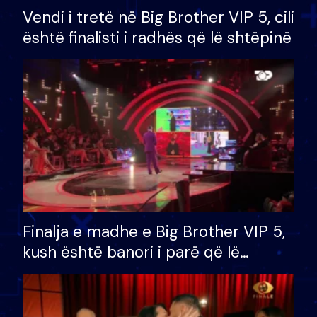
Vendi i tretë në Big Brother VIP 5, cili
është finalisti i radhës që lë shtëpinë
Finalja e madhe e Big Brother VIP 5,
kush është banori i parë që lë
shtëpinë dhe humb mundësinë për
të fituar çmimin e madh