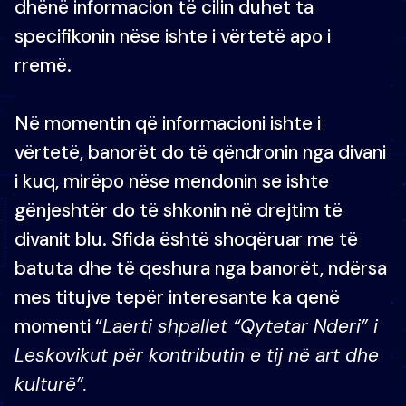
dhënë informacion të cilin duhet ta
specifikonin nëse ishte i vërtetë apo i
rremë.
Në momentin që informacioni ishte i
vërtetë, banorët do të qëndronin nga divani
i kuq, mirëpo nëse mendonin se ishte
gënjeshtër do të shkonin në drejtim të
divanit blu. Sfida është shoqëruar me të
batuta dhe të qeshura nga banorët, ndërsa
mes titujve tepër interesante ka qenë
momenti “
Laerti shpallet “Qytetar Nderi” i
Leskovikut për kontributin e tij në art dhe
kulturë”.