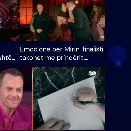
Emocione për Mirin, finalisti
shtë
takohet me prindërit,
tëpinë
vajzën dhe bashkëshorten:
 për
S’kemi ndonjë letër divorci
adh
apo jo?