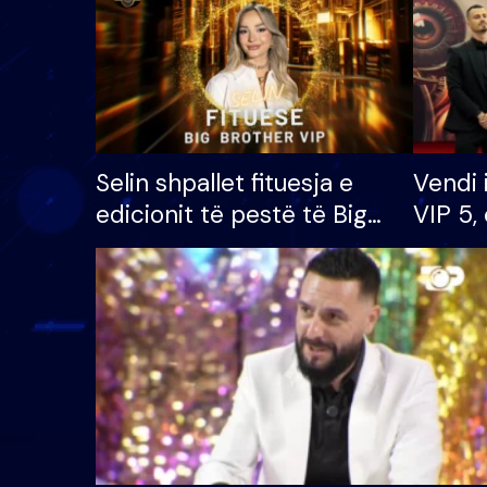
Selin shpallet fituesja e
Vendi 
edicionit të pestë të Big
VIP 5, 
Brother VIP, rrëmben
radhës
çmimin e madh prej 100
mijë eurosh