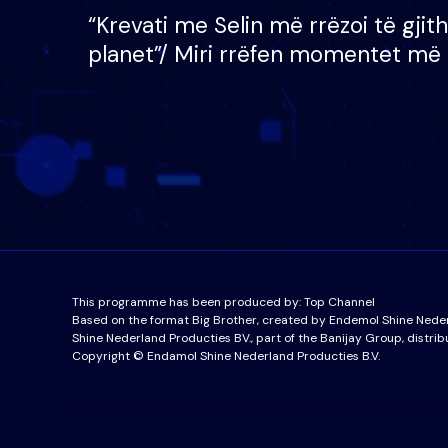
“Krevati me Selin më rrëzoi të gjit
planet”/ Miri rrëfen momentet më 
bukura në shtëpinë e BB VIP: Do 
mungojë zilja e mëngjesit kur…
This programme has been produced by:
Top Channel
Based on the format Big Brother, created by Endemol Shine Nede
Shine Nederland Producties BV., part of the Banijay Group, distrib
Copyright © Endamol Shine Nederland Producties B.V.