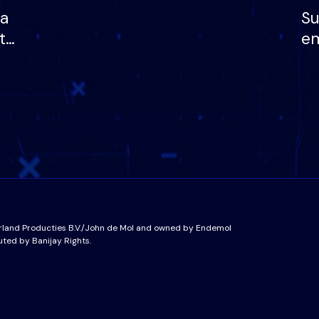
ha
Su
të
em
më
në
nu
rland Producties B.V./John de Mol and owned by Endemol
uted by Banijay Rights.