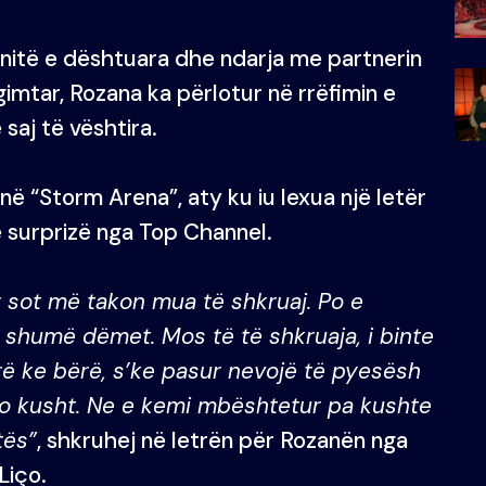
nitë e dështuara dhe ndarja me partnerin
gimtar, Rozana ka përlotur në rrëfimin e
saj të vështira.
i në “Storm Arena”, aty ku iu lexua një letër
ë surprizë nga Top Channel.
 sot më takon mua të shkruaj. Po e
 shumë dëmet. Mos të të shkruaja, i binte
arë ke bërë, s’ke pasur nevojë të pyesësh
çdo kusht. Ne e kemi mbështetur pa kushte
tës”
, shkruhej në letrën për Rozanën nga
 Liço.