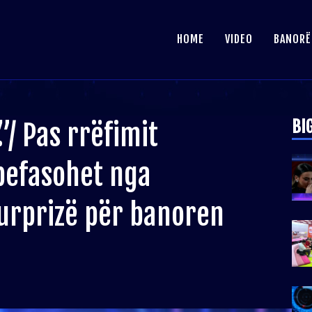
HOME
VIDEO
BANORË
BI
/ Pas rrëfimit
befasohet nga
surprizë për banoren