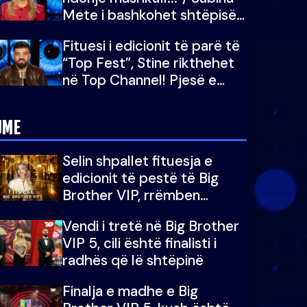
Mete i bashkohet shtëpisë
së “Big Brother VIP 5”:
Fituesi i edicionit të parë të
Ëmbëlsira për në fund!
“Top Fest”, Stine rikthehet
në Top Channel! Pjesë e
sezonit të 5-të të "Big
Brother VIP"
JME
Selin shpallet fituesja e
edicionit të pestë të Big
Brother VIP, rrëmben
çmimin e madh prej 100
Vendi i tretë në Big Brother
mijë eurosh
VIP 5, cili është finalisti i
radhës që lë shtëpinë
Finalja e madhe e Big