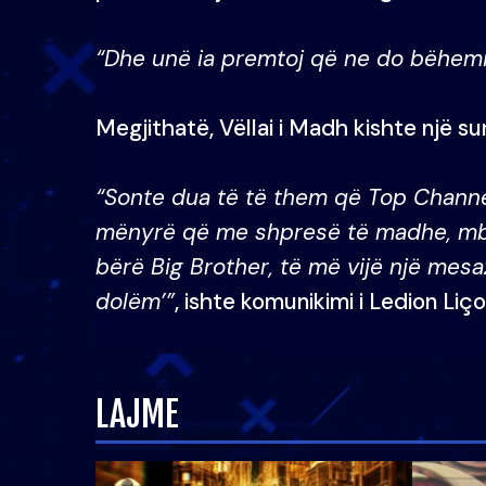
“Dhe unë ia premtoj që ne do bëhemi 
Megjithatë, Vëllai i Madh kishte një s
“Sonte dua të të them që Top Channel
mënyrë që me shpresë të madhe, mbas
bërë Big Brother, të më vijë një mesa
dolëm’”
, ishte komunikimi i Ledion Liç
LAJME