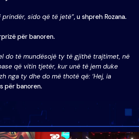
prindër, sido që të jetë”
, u shpreh Rozana.
urprizë për banoren.
 do të mundësojë ty të gjithë trajtimet, në
e që vitin tjetër, kur unë të jem duke
zh nga ty dhe do më thotë që: ‘Hej, ia
os për banoren.