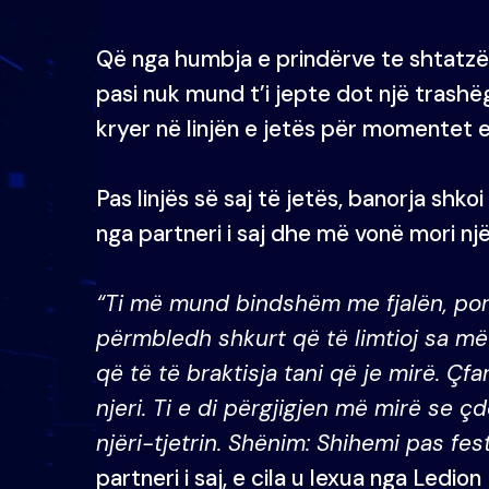
Që nga humbja e prindërve te shtatzë
pasi nuk mund t’i jepte dot një trashë
kryer në linjën e jetës për momentet e 
Pas linjës së saj të jetës, banorja shko
nga partneri i saj dhe më vonë mori nj
“Ti më mund bindshëm me fjalën, por
përmbledh shkurt që të limtioj sa më
që të të braktisja tani që je mirë. Çf
njeri. Ti e di përgjigjen më mirë se 
njëri-tjetrin. Shënim: Shihemi pas fes
partneri i saj, e cila u lexua nga Ledion