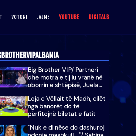
YOUTUBE
DIGITALB
T
VOTONI
LAJME
GBROTHERVIPALBANIA
Big Brother VIP/ Partneri
dhe motra e tij iu vranë në
oborrin e shtëpisë, Juela
bën rrëfimin tronditës: Nuk
Loja e Vëllait të Madh, cilët
e doja më jetën, do të
nga banorët do të
martoheshim, por zemra mu
përfitojnë biletat e fatit
copëtua
"Nuk e di nëse do dashuroj
ndonjë mashkull..."/ Sabina