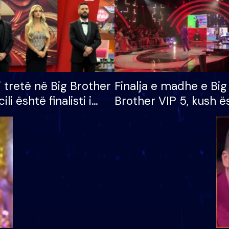
i tretë në Big Brother
Finalja e madhe e Big
cili është finalisti i
Brother VIP 5, kush ë
 që lë shtëpinë
banori i parë që lë sh
dhe humb mundësinë
të fituar çmimin e m