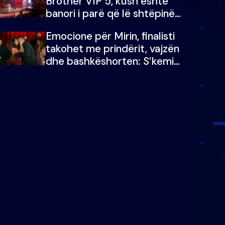
Brother VIP 5, kush është
banori i parë që lë shtëpinë
dhe humb mundësinë për të
Emocione për Mirin, finalisti
fituar çmimin e madh
takohet me prindërit, vajzën
dhe bashkëshorten: S’kemi
ndonjë letër divorci apo jo?