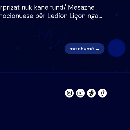
rprizat nuk kanë fund/ Mesazhe
ocionuese për Ledion Liçon nga
na dhe fëmijët e tij, moderatori
k i mban dot lotët: Nuk meritoj…
më shumë →