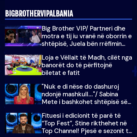
BIGBROTHERVIPALBANIA
Big Brother VIP/ Partneri dhe
motra e tij iu vranë në oborrin e
shtëpisë, Juela bën rrëfimin
tronditës: Nuk e doja më jetën,
Loja e Vëllait të Madh, cilët nga
do të martoheshim, por zemra
banorët do të përfitojnë
mu copëtua
biletat e fatit
"Nuk e di nëse do dashuroj
ndonjë mashkull..."/ Sabina
Mete i bashkohet shtëpisë së
“Big Brother VIP 5”: Ëmbëlsira
Fituesi i edicionit të parë të
për në fund!
“Top Fest”, Stine rikthehet në
Top Channel! Pjesë e sezonit të