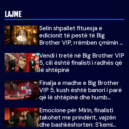
5-të të "Big Brother VIP"
LAJME
Selin shpallet fituesja e
edicionit të pestë të Big
Brother VIP, rrëmben çmimin e
madh prej 100 mijë eurosh
Vendi i tretë në Big Brother VIP
5, cili është finalisti i radhës që
lë shtëpinë
Finalja e madhe e Big Brother
VIP 5, kush është banori i parë
që lë shtëpinë dhe humb
mundësinë për të fituar
Emocione për Mirin, finalisti
çmimin e madh
takohet me prindërit, vajzën
dhe bashkëshorten: S’kemi