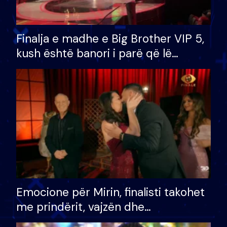
Finalja e madhe e Big Brother VIP 5,
kush është banori i parë që lë
shtëpinë dhe humb mundësinë për
të fituar çmimin e madh
Emocione për Mirin, finalisti takohet
me prindërit, vajzën dhe
bashkëshorten: S’kemi ndonjë letër