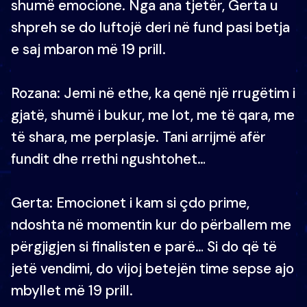
shumë emocione. Nga ana tjetër, Gerta u
shpreh se do luftojë deri në fund pasi betja
e saj mbaron më 19 prill.
Rozana: Jemi në ethe, ka qenë një rrugëtim i
gjatë, shumë i bukur, me lot, me të qara, me
të shara, me perplasje. Tani arrijmë afër
fundit dhe rrethi ngushtohet…
Gerta: Emocionet i kam si çdo prime,
ndoshta në momentin kur do përballem me
përgjigjen si finalisten e parë… Si do që të
jetë vendimi, do vijoj betejën time sepse ajo
mbyllet më 19 prill.