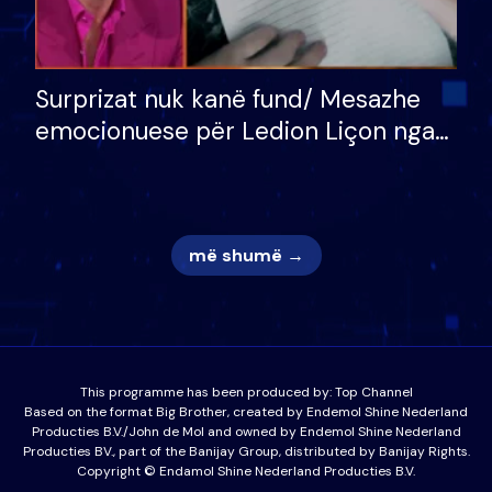
Surprizat nuk kanë fund/ Mesazhe
emocionuese për Ledion Liçon nga
nëna dhe fëmijët e tij, moderatori
nuk i mban dot lotët: Nuk meritoj…
më shumë →
This programme has been produced by:
Top Channel
Based on the format Big Brother, created by Endemol Shine Nederland
Producties B.V./John de Mol and owned by Endemol Shine Nederland
Producties BV., part of the Banijay Group, distributed by Banijay Rights.
Copyright © Endamol Shine Nederland Producties B.V.