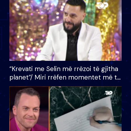
divorci apo jo?
“Krevati me Selin më rrëzoi të gjitha
planet”/ Miri rrëfen momentet më të
bukura në shtëpinë e BB VIP: Do më
mungojë zilja e mëngjesit kur…