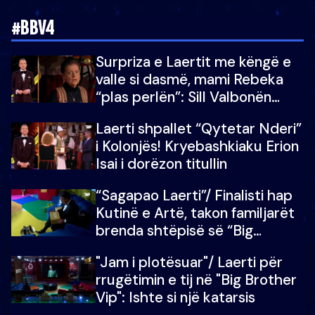
#BBV4
Surpriza e Laertit me këngë e
valle si dasmë, mami Rebeka
“plas perlën”: Sill Valbonën
këtu…dhe 100 të tjera
Laerti shpallet “Qytetar Nderi”
i Kolonjës! Kryebashkiaku Erion
Isai i dorëzon titullin
“Sagapao Laerti”/ Finalisti hap
Kutinë e Artë, takon familjarët
brenda shtëpisë së “Big
Brother Vip”
"Jam i plotësuar"/ Laerti për
rrugëtimin e tij në "Big Brother
Vip": Ishte si një katarsis