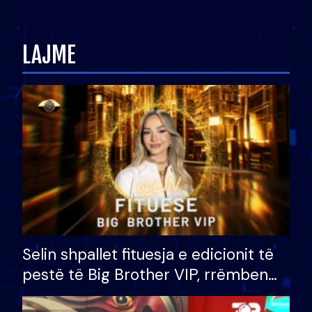
ndonjë letër divorci apo jo?
LAJME
Selin shpallet fituesja e edicionit të
pestë të Big Brother VIP, rrëmben
çmimin e madh prej 100 mijë eurosh