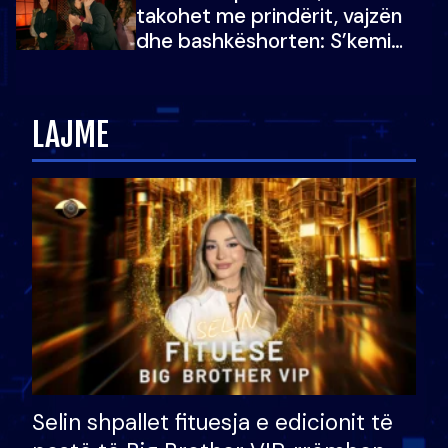
takohet me prindërit, vajzën
dhe bashkëshorten: S’kemi
ndonjë letër divorci apo jo?
LAJME
Selin shpallet fituesja e edicionit të