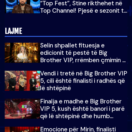
“Top Fest”, Stine rikthehet në
Top Channel! Pjesë e sezonit të
5-të të "Big Brother VIP"
LAJME
Selin shpallet fituesja e
edicionit të pestë të Big
Brother VIP, rrëmben çmimin e
madh prej 100 mijë eurosh
Vendi i tretë në Big Brother VIP
5, cili është finalisti i radhës që
lë shtëpinë
Finalja e madhe e Big Brother
VIP 5, kush është banori i parë
që lë shtëpinë dhe humb
mundësinë për të fituar
Emocione për Mirin, finalisti
çmimin e madh