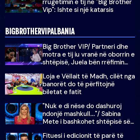
rrugëtimin e tij në "Big Brother
Vip": Ishte si një katarsis
BIGBROTHERVIPALBANIA
Big Brother VIP/ Partneri dhe
motra e tij iu vranë në oborrin e
shtëpisë, Juela bën rrëfimin
tronditës: Nuk e doja më jetën,
Loja e Vëllait të Madh, cilët nga
do të martoheshim, por zemra
banorët do të përfitojnë
mu copëtua
biletat e fatit
"Nuk e di nëse do dashuroj
ndonjë mashkull..."/ Sabina
Mete i bashkohet shtëpisë së
“Big Brother VIP 5”: Ëmbëlsira
Fituesi i edicionit të parë të
për në fund!