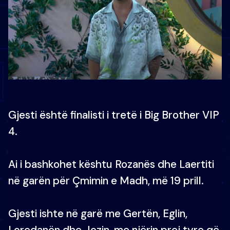
Gjesti është finalisti i tretë i Big Brother VIP
4.
Ai i bashkohet kështu Rozanës dhe Laertiti
në garën për Çmimin e Madh, më 19 prill.
Gjesti ishte në garë me Gertën, Eglin,
Loredanën dhe Jozin, me njërin prej tyre që