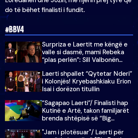
do të bëhet finalisti i fundit.
#BBV4
Surpriza e Laertit me këngë e
valle si dasmë, mami Rebeka
“plas perlën”: Sill Valbonën
këtu…dhe 100 të tjera
Laerti shpallet “Qytetar Nderi”
i Kolonjës! Kryebashkiaku Erion
Isai i dorëzon titullin
“Sagapao Laerti”/ Finalisti hap
Kutinë e Artë, takon familjarët
brenda shtëpisë së “Big
Brother Vip”
"Jam i plotësuar"/ Laerti për