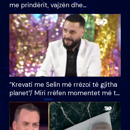
me prindërit, vajzën dhe
bashkëshorten: S’kemi ndonjë letër
divorci apo jo?
“Krevati me Selin më rrëzoi të gjitha
planet”/ Miri rrëfen momentet më të
bukura në shtëpinë e BB VIP: Do më
mungojë zilja e mëngjesit kur…