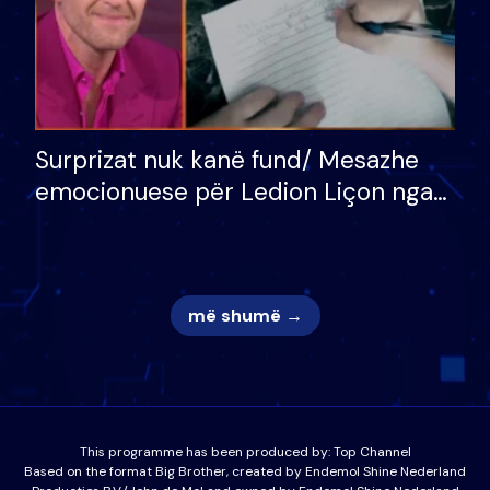
Surprizat nuk kanë fund/ Mesazhe
emocionuese për Ledion Liçon nga
nëna dhe fëmijët e tij, moderatori
nuk i mban dot lotët: Nuk meritoj…
më shumë →
This programme has been produced by:
Top Channel
Based on the format Big Brother, created by Endemol Shine Nederland