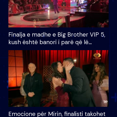
Finalja e madhe e Big Brother VIP 5,
kush është banori i parë që lë
shtëpinë dhe humb mundësinë për
të fituar çmimin e madh
Emocione për Mirin, finalisti takohet