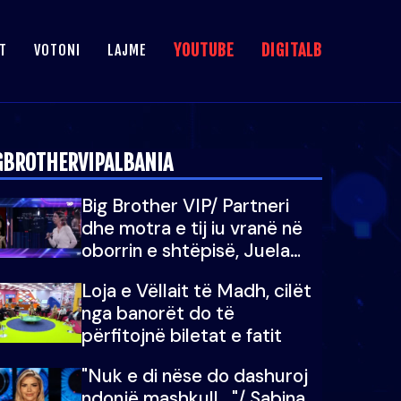
YOUTUBE
DIGITALB
T
VOTONI
LAJME
GBROTHERVIPALBANIA
Big Brother VIP/ Partneri
dhe motra e tij iu vranë në
oborrin e shtëpisë, Juela
bën rrëfimin tronditës: Nuk
Loja e Vëllait të Madh, cilët
e doja më jetën, do të
nga banorët do të
martoheshim, por zemra mu
përfitojnë biletat e fatit
copëtua
"Nuk e di nëse do dashuroj
ndonjë mashkull..."/ Sabina