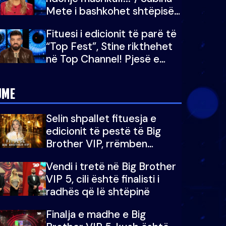
Mete i bashkohet shtëpisë
së “Big Brother VIP 5”:
Fituesi i edicionit të parë të
Ëmbëlsira për në fund!
“Top Fest”, Stine rikthehet
në Top Channel! Pjesë e
sezonit të 5-të të "Big
Brother VIP"
JME
Selin shpallet fituesja e
edicionit të pestë të Big
Brother VIP, rrëmben
çmimin e madh prej 100
Vendi i tretë në Big Brother
mijë eurosh
VIP 5, cili është finalisti i
radhës që lë shtëpinë
Finalja e madhe e Big