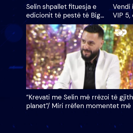
Selin shpallet fituesja e
Vendi 
edicionit të pestë të Big
VIP 5, 
Brother VIP, rrëmben
radhës
çmimin e madh prej 100
mijë eurosh
“Krevati me Selin më rrëzoi të gjit
planet”/ Miri rrëfen momentet më 
bukura në shtëpinë e BB VIP: Do 
mungojë zilja e mëngjesit kur…