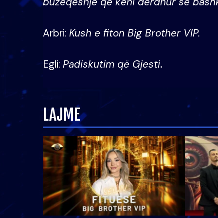
buzëqeshje që keni derdhur së bash
Arbri:
Kush e fiton Big Brother VIP.
Egli:
Padiskutim që Gjesti
.
LAJME