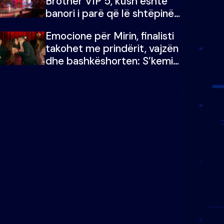
Brother VIP 5, kush është
banori i parë që lë shtëpinë
dhe humb mundësinë për të
Emocione për Mirin, finalisti
fituar çmimin e madh
takohet me prindërit, vajzën
dhe bashkëshorten: S’kemi
ndonjë letër divorci apo jo?