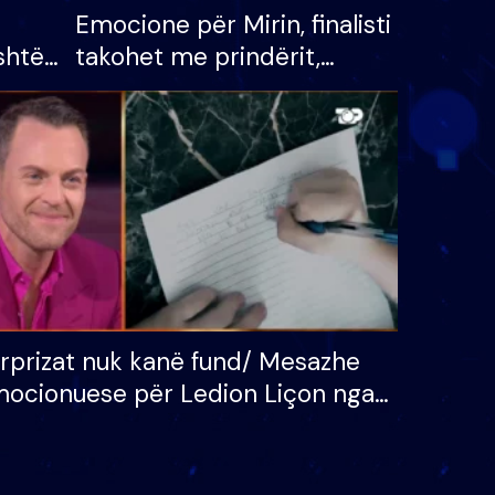
Emocione për Mirin, finalisti
shtë
takohet me prindërit,
tëpinë
vajzën dhe bashkëshorten:
 për
S’kemi ndonjë letër divorci
adh
apo jo?
rprizat nuk kanë fund/ Mesazhe
ocionuese për Ledion Liçon nga
na dhe fëmijët e tij, moderatori
k i mban dot lotët: Nuk meritoj…