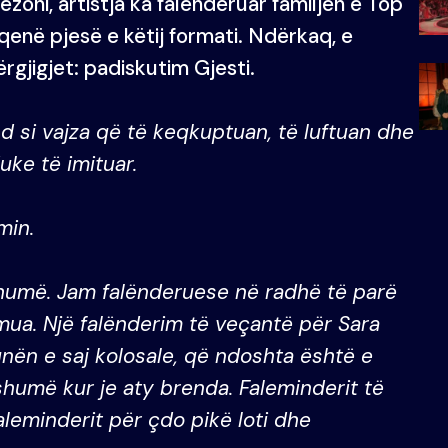
ezoni, artistja ka falenderuar familjen e Top
enë pjesë e këtij formati. Ndërkaq, e
ërgjigjet: padiskutim Gjesti.
si vajza që të keqkuptuan, të luftuan dhe
uke të imituar.
min.
umë. Jam falënderuese në radhë të parë
 mua. Një falënderim të veçantë për Sara
ën e saj kolosale, që ndoshta është e
shumë kur je aty brenda. Faleminderit të
aleminderit për çdo pikë loti dhe