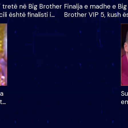
i tretë në Big Brother
Finalja e madhe e Big
cili është finalisti i
Brother VIP 5, kush ë
 që lë shtëpinë
banori i parë që lë sh
dhe humb mundësinë
të fituar çmimin e m
ha
Su
të
em
më
në
nu