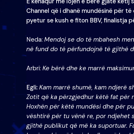
E kënaqur me lojën e bërë gjatë këtij s
Channel që i dhanë mundësinë për të q
pyetur se kush e fiton BBV, finalistja p
Neda:
Mendoj se do të mbahesh mend 
në fund do të përfundojnë të gjithë d
Arbri:
Ke bërë dhe ke marrë maksimu
Egli:
Kam marrë shumë, kam ndjerë sh
Zotit që ka përzgjedhur këtë fat për
Hoxhën për këtë mundësi dhe për pun
vështirë për tu vënë re, por ndjehet 
gjithë publikut që më ka suportuar. F