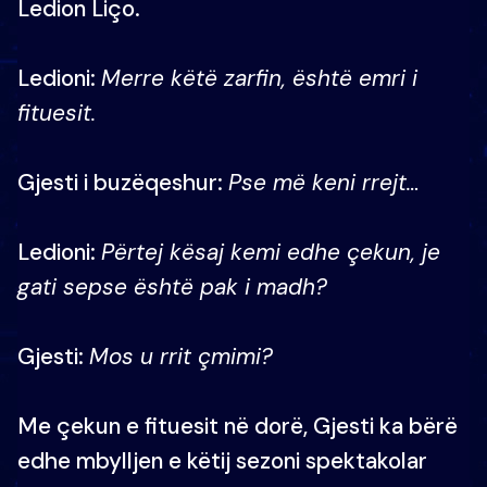
Ledion Liço.
Ledioni:
Merre këtë zarfin, është emri i
fituesit.
Gjesti i buzëqeshur:
Pse më keni rrejt…
Ledioni:
Përtej kësaj kemi edhe çekun, je
gati sepse është pak i madh?
Gjesti:
Mos u rrit çmimi?
Me çekun e fituesit në dorë, Gjesti ka bërë
edhe mbylljen e këtij sezoni spektakolar