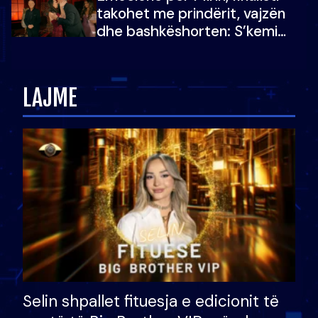
takohet me prindërit, vajzën
dhe bashkëshorten: S’kemi
ndonjë letër divorci apo jo?
LAJME
Selin shpallet fituesja e edicionit të