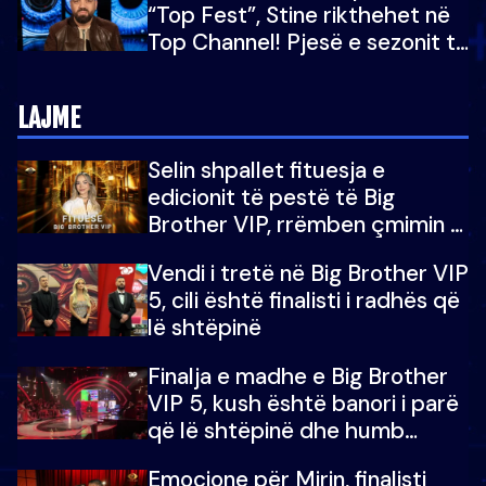
“Top Fest”, Stine rikthehet në
Top Channel! Pjesë e sezonit të
5-të të "Big Brother VIP"
LAJME
Selin shpallet fituesja e
edicionit të pestë të Big
Brother VIP, rrëmben çmimin e
madh prej 100 mijë eurosh
Vendi i tretë në Big Brother VIP
5, cili është finalisti i radhës që
lë shtëpinë
Finalja e madhe e Big Brother
VIP 5, kush është banori i parë
që lë shtëpinë dhe humb
mundësinë për të fituar
Emocione për Mirin, finalisti
çmimin e madh