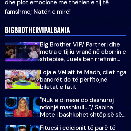
dhe plot emocione me thënien e tij të
famshme; Natën e mirë!
BIGBROTHERVIPALBANIA
Big Brother VIP/ Partneri dhe
motra e tij iu vranë në oborrin e
shtëpisë, Juela bën rrëfimin
tronditës: Nuk e doja më jetën,
Loja e Vëllait të Madh, cilët nga
do të martoheshim, por zemra
banorët do të përfitojnë
mu copëtua
biletat e fatit
"Nuk e di nëse do dashuroj
ndonjë mashkull..."/ Sabina
Mete i bashkohet shtëpisë së
“Big Brother VIP 5”: Ëmbëlsira
Fituesi i edicionit të parë të
për në fund!