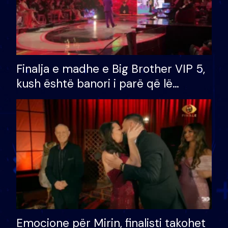
Finalja e madhe e Big Brother VIP 5,
kush është banori i parë që lë
shtëpinë dhe humb mundësinë për
të fituar çmimin e madh
Emocione për Mirin, finalisti takohet