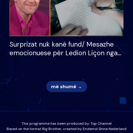
Surprizat nuk kanë fund/ Mesazhe
emocionuese për Ledion Liçon nga
nëna dhe fëmijët e tij, moderatori
nuk i mban dot lotët: Nuk meritoj…
më shumë →
This programme has been produced by:
Top Channel
Based on the format Big Brother, created by Endemol Shine Nederland