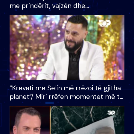
me prindërit, vajzën dhe
bashkëshorten: S’kemi ndonjë letër
divorci apo jo?
“Krevati me Selin më rrëzoi të gjitha
planet”/ Miri rrëfen momentet më të
bukura në shtëpinë e BB VIP: Do më
mungojë zilja e mëngjesit kur…