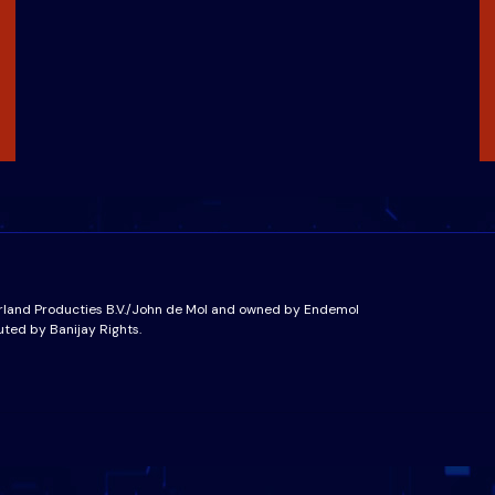
rland Producties B.V./John de Mol and owned by Endemol
uted by Banijay Rights.