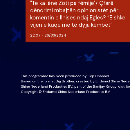
"Të ka lënë Zoti pa fëmijë"/ Çfarë
qëndrimi mbajtën opinionistët për
komentin e Ilnisës ndaj Eglës? “E shkel
vijën e kuqe me të dyja këmbët”
22:07 - 26/03/2024
This programme has been produced by:
Top Channel
Based on the format Big Brother, created by Endemol Shine Nede
Shine Nederland Producties BV., part of the Banijay Group, distrib
Copyright © Endamol Shine Nederland Producties B.V.