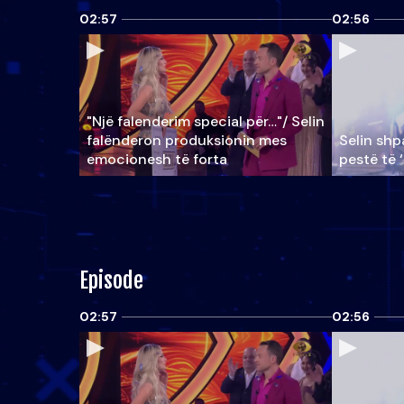
02:57
02:56
"Një falenderim special për…"/ Selin
falënderon produksionin mes
Selin shpa
emocionesh të forta
pestë të 
Episode
02:57
02:56