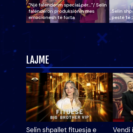
"Një falenderim special për…"/ Selin
falënderon produksionin mes
Selin shpa
emocionesh të forta
pestë të 
LAJME
Selin shpallet fituesja e
Vendi 