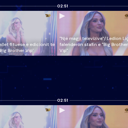
02:51
"Një magji televizive"/ Ledion Li
llet fituese e edicionit të
falenderon stafin e "Big Brother
‘Big Brother Vip’
Vip"
02:51