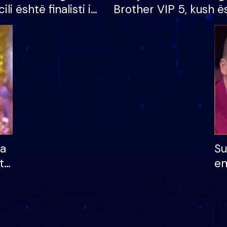
cili është finalisti i
Brother VIP 5, kush ë
 që lë shtëpinë
banori i parë që lë sh
dhe humb mundësinë
të fituar çmimin e m
ha
Su
të
em
më
në
nu