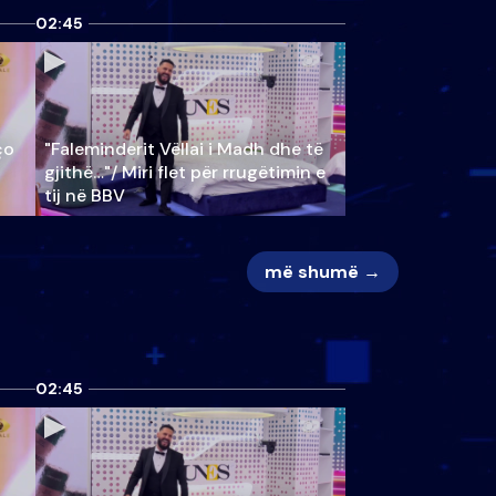
02:45
ço
"Faleminderit Vëllai i Madh dhe të
gjithë…"/ Miri flet për rrugëtimin e
tij në BBV
më shumë →
02:45