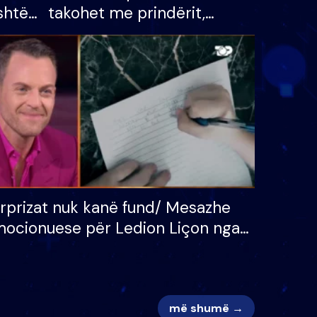
shtë
takohet me prindërit,
tëpinë
vajzën dhe bashkëshorten:
 për
S’kemi ndonjë letër divorci
adh
apo jo?
rprizat nuk kanë fund/ Mesazhe
ocionuese për Ledion Liçon nga
na dhe fëmijët e tij, moderatori
k i mban dot lotët: Nuk meritoj…
më shumë →