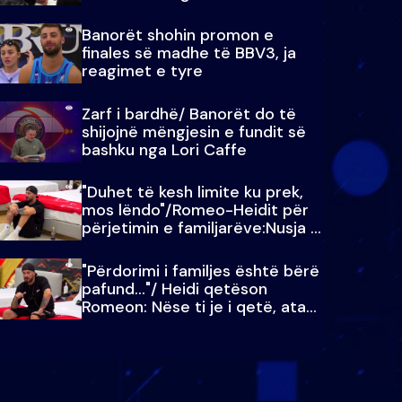
paralajmëroj
Banorët shohin promon e
finales së madhe të BBV3, ja
reagimet e tyre
Zarf i bardhë/ Banorët do të
shijojnë mëngjesin e fundit së
bashku nga Lori Caffe
"Duhet të kesh limite ku prek,
mos lëndo"/Romeo-Heidit për
përjetimin e familjarëve:Nusja e
Julit…
"Përdorimi i familjes është bërë
pafund…"/ Heidi qetëson
Romeon: Nëse ti je i qetë, ata
qetësohen