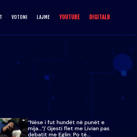
YOUTUBE
DIGITALB
T
VOTONI
LAJME
“Nëse i fut hundët në punët e
mija…”/ Gjesti flet me Livian pas
debatit me Eglin: Po të