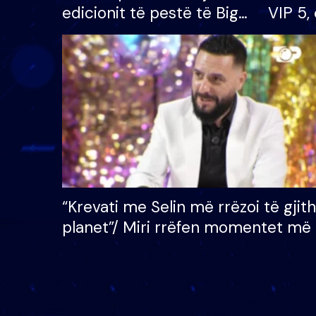
edicionit të pestë të Big
VIP 5, 
Brother VIP, rrëmben
radhës
çmimin e madh prej 100
mijë eurosh
“Krevati me Selin më rrëzoi të gjit
planet”/ Miri rrëfen momentet më 
bukura në shtëpinë e BB VIP: Do 
mungojë zilja e mëngjesit kur…