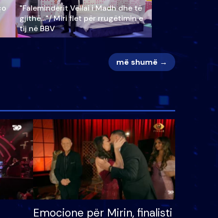
ço
"Faleminderit Vëllai i Madh dhe të
gjithë…"/ Miri flet për rrugëtimin e
tij në BBV
më shumë →
Emocione për Mirin, finalisti