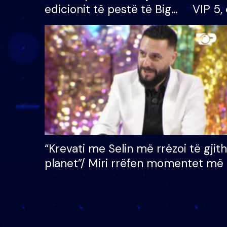
edicionit të pestë të Big
VIP 5, 
Brother VIP, rrëmben
radhës
çmimin e madh prej 100
mijë eurosh
“Krevati me Selin më rrëzoi të gjit
planet”/ Miri rrëfen momentet më 
bukura në shtëpinë e BB VIP: Do 
mungojë zilja e mëngjesit kur…