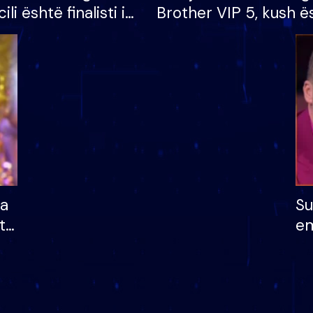
cili është finalisti i
Brother VIP 5, kush ë
 që lë shtëpinë
banori i parë që lë sh
dhe humb mundësinë
të fituar çmimin e m
ha
Su
të
em
më
në
nu