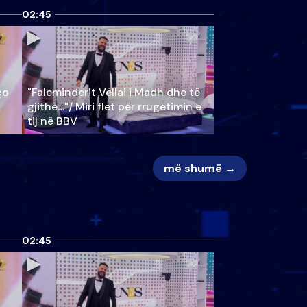
02:45
ço
"Faleminderit Vëllai i Madh dhe të
gjithë…"/ Miri flet për rrugëtimin e
tij në BBV
më shumë →
02:45