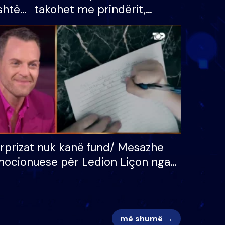
shtë
takohet me prindërit,
tëpinë
vajzën dhe bashkëshorten:
 për
S’kemi ndonjë letër divorci
adh
apo jo?
rprizat nuk kanë fund/ Mesazhe
ocionuese për Ledion Liçon nga
na dhe fëmijët e tij, moderatori
k i mban dot lotët: Nuk meritoj…
më shumë →