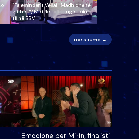
ço
"Faleminderit Vëllai i Madh dhe të
gjithë…"/ Miri flet për rrugëtimin e
tij në BBV
më shumë →
Emocione për Mirin, finalisti