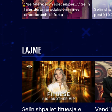
"Një falenderim special për…"/ Selin
falënderon produksionin mes
Selin shpa
emocionesh të forta
pestë të 
LAJME
Selin shpallet fituesja e
Vendi 