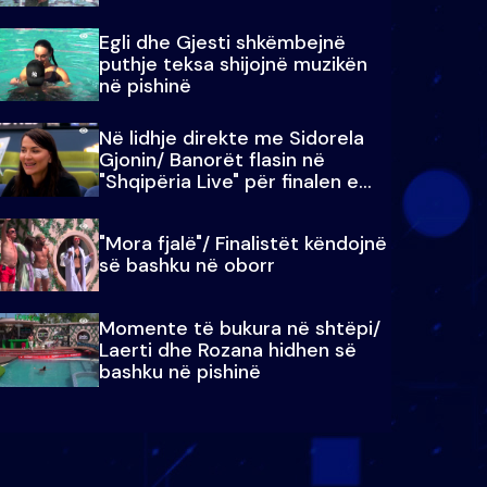
Egli dhe Gjesti shkëmbejnë
puthje teksa shijojnë muzikën
në pishinë
Në lidhje direkte me Sidorela
Gjonin/ Banorët flasin në
"Shqipëria Live" për finalen e
madhe
"Mora fjalë"/ Finalistët këndojnë
së bashku në oborr
Momente të bukura në shtëpi/
Laerti dhe Rozana hidhen së
bashku në pishinë