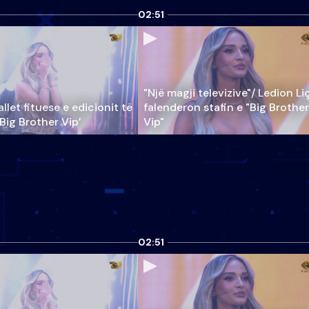
02:51
"Një magji televizive"/ Ledion Li
llet fituese e edicionit të
falenderon stafin e "Big Brother
‘Big Brother Vip’
Vip"
02:51