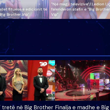
"Një magji televizive"/ Ledion Li
llet fituese e edicionit të
falenderon stafin e "Big Brother
‘Big Brother Vip’
Vip"
i tretë në Big Brother
Finalja e madhe e Big