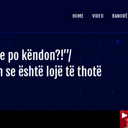
HOME
VIDEO
BANORË
se po këndon?!”/
n se është lojë të thotë