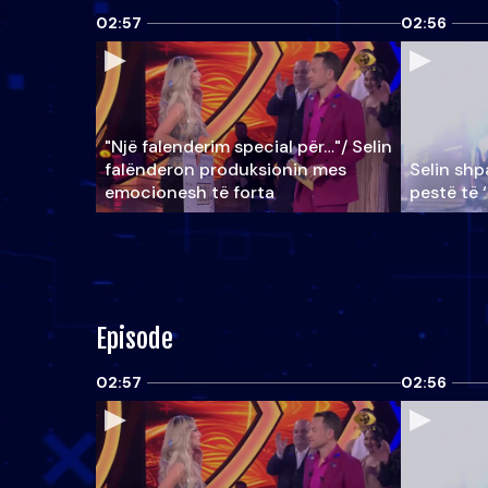
02:57
02:56
"Një falenderim special për…"/ Selin
falënderon produksionin mes
Selin shpa
emocionesh të forta
pestë të 
Episode
02:57
02:56