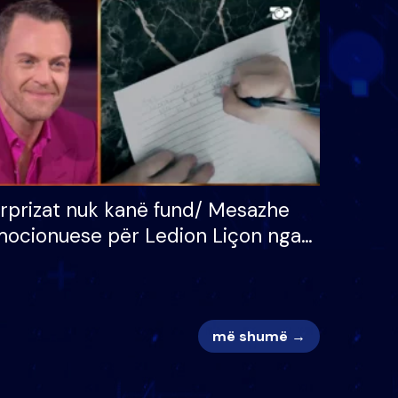
 për
S’kemi ndonjë letër divorci
adh
apo jo?
rprizat nuk kanë fund/ Mesazhe
ocionuese për Ledion Liçon nga
na dhe fëmijët e tij, moderatori
k i mban dot lotët: Nuk meritoj…
më shumë →