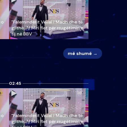
ço
"Faleminderit Vëllai i Madh dhe të
gjithë…"/ Miri flet për rrugëtimin e
tij në BBV
më shumë →
02:45
ço
"Faleminderit Vëllai i Madh dhe të
gjithë…"/ Miri flet për rrugëtimin e