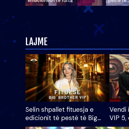
emocionesh të forta
pestë të 
LAJME
Selin shpallet fituesja e
Vendi 
edicionit të pestë të Big
VIP 5, 
Brother VIP, rrëmben
radhës