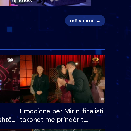
tij në BBV
më shumë →
Emocione për Mirin, finalisti
shtë
takohet me prindërit,
tëpinë
vajzën dhe bashkëshorten: