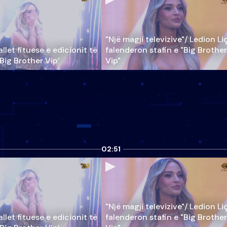
"Një magji televizive"/ Ledion Li
llet fituese e edicionit të
falenderon stafin e "Big Brother
‘Big Brother Vip’
Vip"
02:51
"Një magji televizive"/ Ledion Li
llet fituese e edicionit të
falenderon stafin e "Big Brother