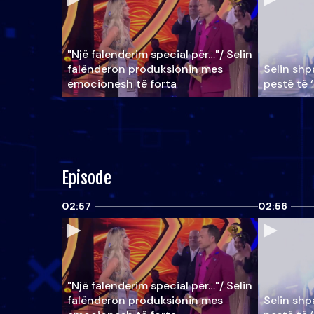
"Një falenderim special për…"/ Selin
falënderon produksionin mes
Selin shpa
emocionesh të forta
pestë të 
Episode
02:57
02:56
"Një falenderim special për…"/ Selin
falënderon produksionin mes
Selin shpa