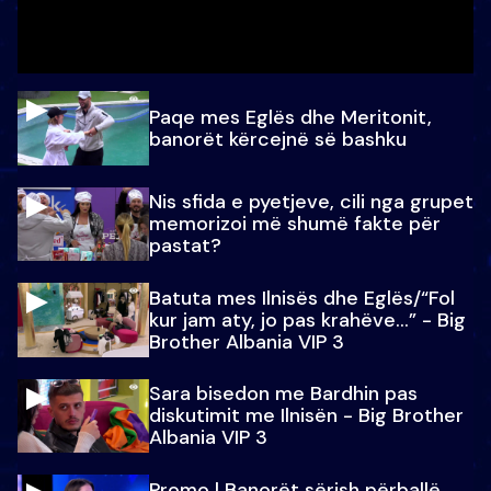
Paqe mes Eglës dhe Meritonit,
banorët kërcejnë së bashku
Nis sfida e pyetjeve, cili nga grupet
memorizoi më shumë fakte për
pastat?
Batuta mes Ilnisës dhe Eglës/“Fol
kur jam aty, jo pas krahëve…” - Big
Brother Albania VIP 3
Sara bisedon me Bardhin pas
diskutimit me Ilnisën - Big Brother
Albania VIP 3
Promo l Banorët sërish përballë