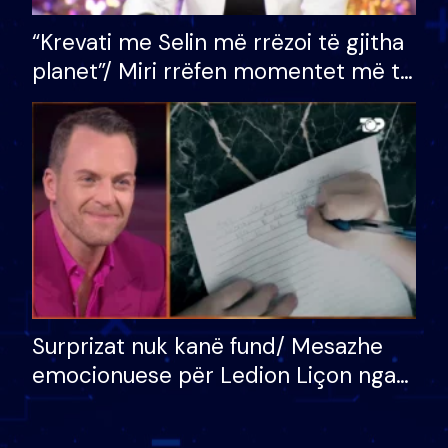
“Krevati me Selin më rrëzoi të gjitha
planet”/ Miri rrëfen momentet më të
bukura në shtëpinë e BB VIP: Do më
mungojë zilja e mëngjesit kur…
Surprizat nuk kanë fund/ Mesazhe
emocionuese për Ledion Liçon nga
nëna dhe fëmijët e tij, moderatori
nuk i mban dot lotët: Nuk meritoj…