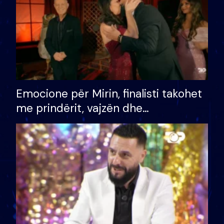
Emocione për Mirin, finalisti takohet
me prindërit, vajzën dhe
bashkëshorten: S’kemi ndonjë letër
divorci apo jo?