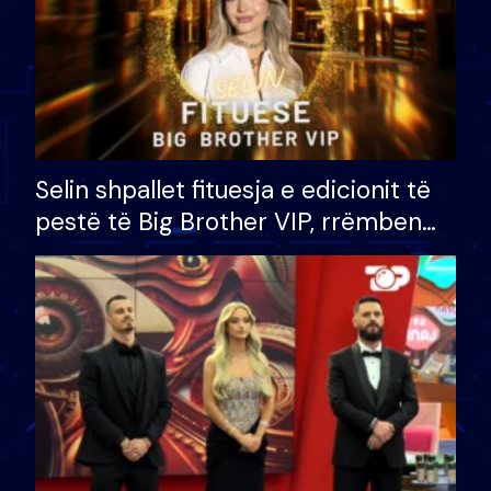
Selin shpallet fituesja e edicionit të
pestë të Big Brother VIP, rrëmben
çmimin e madh prej 100 mijë eurosh