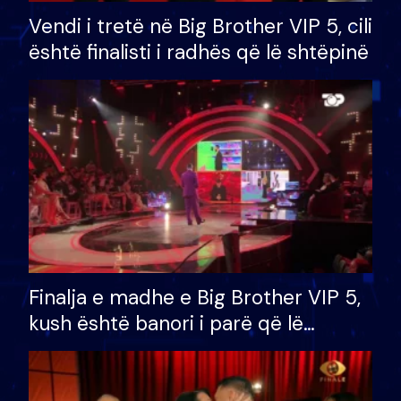
Vendi i tretë në Big Brother VIP 5, cili
është finalisti i radhës që lë shtëpinë
Finalja e madhe e Big Brother VIP 5,
kush është banori i parë që lë
shtëpinë dhe humb mundësinë për
të fituar çmimin e madh