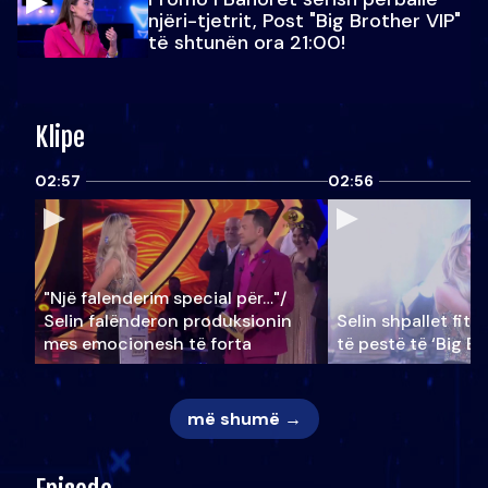
njëri-tjetrit, Post "Big Brother VIP"
të shtunën ora 21:00!
Klipe
02:57
02:56
"Një falenderim special për…"/
Selin falënderon produksionin
Selin shpallet fitu
mes emocionesh të forta
të pestë të ‘Big Br
më shumë →