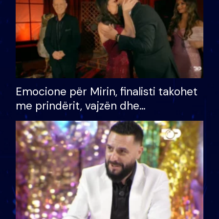
Emocione për Mirin, finalisti takohet
me prindërit, vajzën dhe
bashkëshorten: S’kemi ndonjë letër
divorci apo jo?