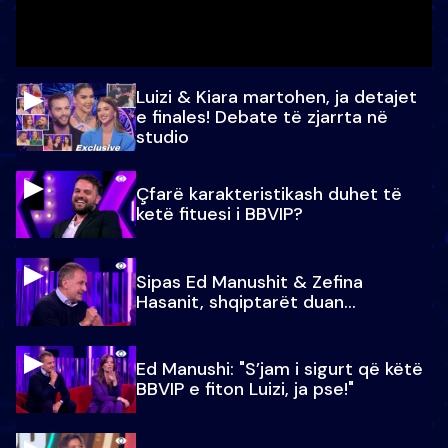
Luizi & Kiara martohen, ja detajet
e finales! Debate të zjarrta në
studio
Çfarë karakteristikash duhet të
ketë fituesi i BBVIP?
Sipas Ed Manushit & Zefina
Hasanit, shqiptarët duan...
Ed Manushi: "S’jam i sigurt që këtë
BBVIP e fiton Luizi, ja pse!"