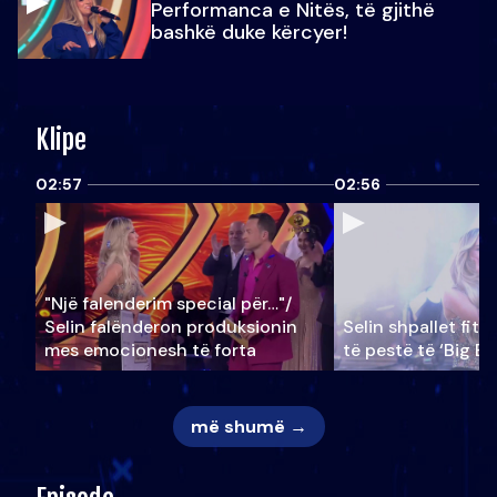
Performanca e Nitës, të gjithë
bashkë duke kërcyer!
Klipe
02:57
02:56
"Një falenderim special për…"/
Selin falënderon produksionin
Selin shpallet fitu
mes emocionesh të forta
të pestë të ‘Big Br
më shumë →