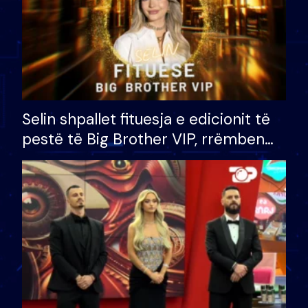
Selin shpallet fituesja e edicionit të
pestë të Big Brother VIP, rrëmben
çmimin e madh prej 100 mijë eurosh