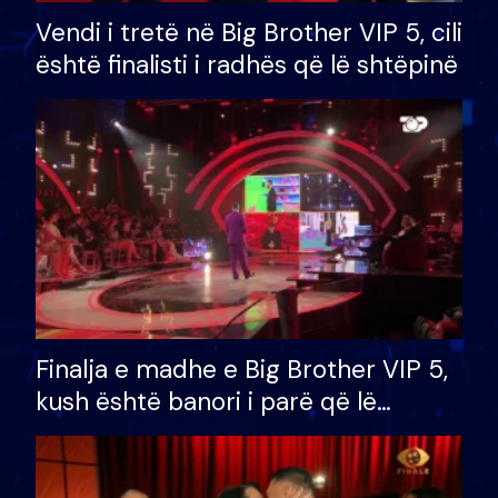
Vendi i tretë në Big Brother VIP 5, cili
është finalisti i radhës që lë shtëpinë
Finalja e madhe e Big Brother VIP 5,
kush është banori i parë që lë
shtëpinë dhe humb mundësinë për
të fituar çmimin e madh