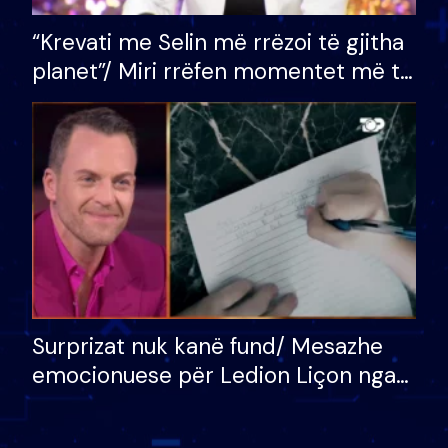
“Krevati me Selin më rrëzoi të gjitha
planet”/ Miri rrëfen momentet më të
bukura në shtëpinë e BB VIP: Do më
mungojë zilja e mëngjesit kur…
Surprizat nuk kanë fund/ Mesazhe
emocionuese për Ledion Liçon nga
nëna dhe fëmijët e tij, moderatori
nuk i mban dot lotët: Nuk meritoj…