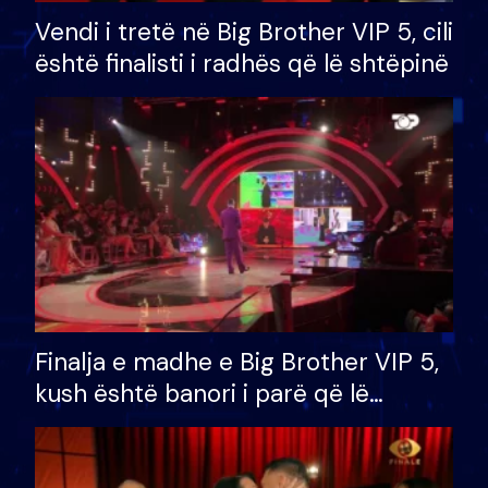
Vendi i tretë në Big Brother VIP 5, cili
është finalisti i radhës që lë shtëpinë
Finalja e madhe e Big Brother VIP 5,
kush është banori i parë që lë
shtëpinë dhe humb mundësinë për
të fituar çmimin e madh