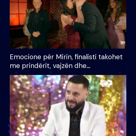
Emocione për Mirin, finalisti takohet
me prindërit, vajzën dhe
bashkëshorten: S’kemi ndonjë letër
divorci apo jo?