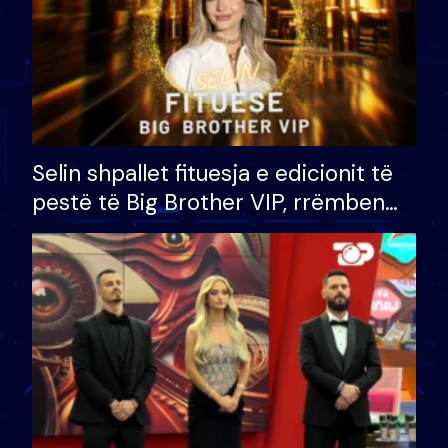
Selin shpallet fituesja e edicionit të
pestë të Big Brother VIP, rrëmben
çmimin e madh prej 100 mijë eurosh