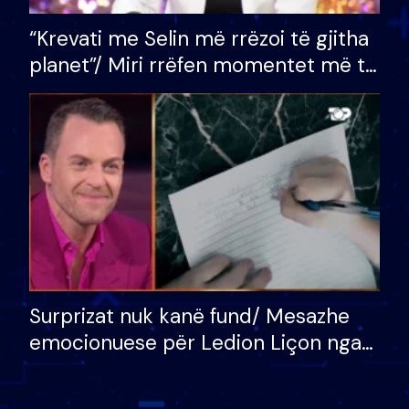
“Krevati me Selin më rrëzoi të gjitha
planet”/ Miri rrëfen momentet më të
bukura në shtëpinë e BB VIP: Do më
mungojë zilja e mëngjesit kur…
Surprizat nuk kanë fund/ Mesazhe
emocionuese për Ledion Liçon nga
nëna dhe fëmijët e tij, moderatori
nuk i mban dot lotët: Nuk meritoj…