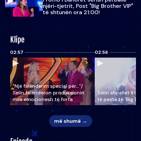
njëri-tjetrit, Post "Big Brother VIP"
të shtunën ora 21:00!
Klipe
02:57
02:56
"Një falenderim special për…"/
Selin falënderon produksionin
Selin shpallet fitu
mes emocionesh të forta
të pestë të ‘Big Br
më shumë →