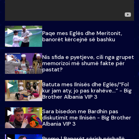
Paqe mes Eglës dhe Meritonit,
banorët kërcejnë së bashku
Nis sfida e pyetjeve, cili nga grupet
memorizoi më shumë fakte për
pastat?
Batuta mes Ilnisës dhe Eglës/“Fol
kur jam aty, jo pas krahëve…” - Big
Brother Albania VIP 3
Sara bisedon me Bardhin pas
diskutimit me Ilnisën - Big Brother
Albania VIP 3
Promo l Banorët sërish përballë