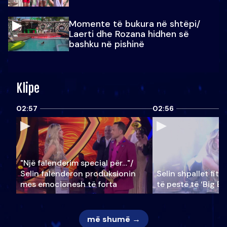
Momente të bukura në shtëpi/
Laerti dhe Rozana hidhen së
bashku në pishinë
Klipe
02:57
02:56
"Një falenderim special për…"/
Selin falënderon produksionin
Selin shpallet fitu
mes emocionesh të forta
të pestë të ‘Big Br
më shumë →