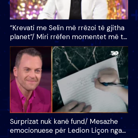
“Krevati me Selin më rrëzoi të gjitha
planet”/ Miri rrëfen momentet më të
bukura në shtëpinë e BB VIP: Do më
mungojë zilja e mëngjesit kur…
Surprizat nuk kanë fund/ Mesazhe
emocionuese për Ledion Liçon nga