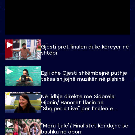
Gjesti pret finalen duke kërcyer në
shtëpi
Egli dhe Gjesti shkëmbejnë puthje
teksa shijojnë muzikën në pishinë
Në lidhje direkte me Sidorela
Gjonin/ Banorët flasin në
"Shqipëria Live" për finalen e
madhe
"Mora fjalë"/ Finalistët këndojnë së
bashku në oborr