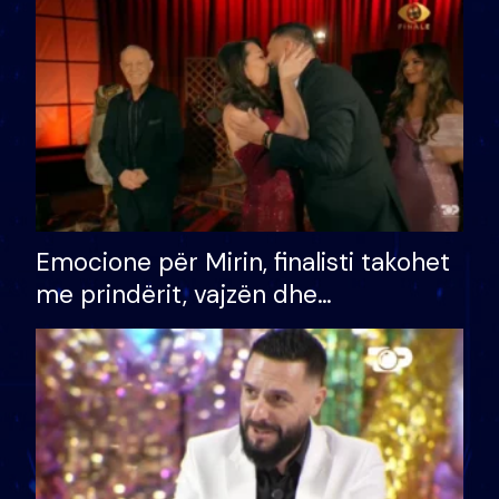
të fituar çmimin e madh
Emocione për Mirin, finalisti takohet
me prindërit, vajzën dhe
bashkëshorten: S’kemi ndonjë letër
divorci apo jo?