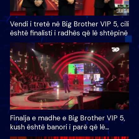
Vendi i tretë në Big Brother VIP 5, cili
është finalisti i radhës që lë shtëpinë
Finalja e madhe e Big Brother VIP 5,
kush është banori i parë që lë
shtëpinë dhe humb mundësinë për