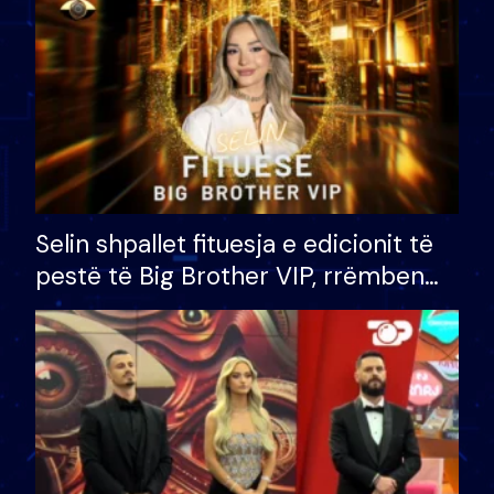
Selin shpallet fituesja e edicionit të
pestë të Big Brother VIP, rrëmben
çmimin e madh prej 100 mijë eurosh