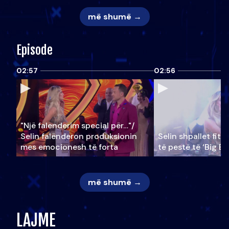
më shumë →
Episode
02:57
02:56
"Një falenderim special për…"/
Selin falënderon produksionin
Selin shpallet fitu
mes emocionesh të forta
të pestë të ‘Big Br
më shumë →
LAJME