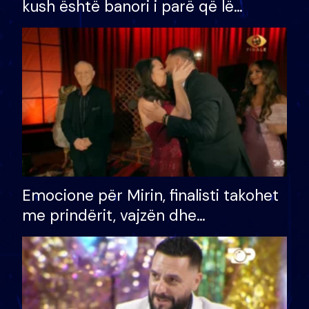
kush është banori i parë që lë
shtëpinë dhe humb mundësinë për
të fituar çmimin e madh
Emocione për Mirin, finalisti takohet
me prindërit, vajzën dhe
bashkëshorten: S’kemi ndonjë letër
divorci apo jo?