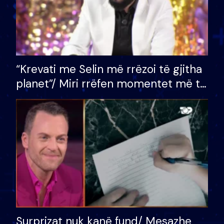
“Krevati me Selin më rrëzoi të gjitha
planet”/ Miri rrëfen momentet më të
bukura në shtëpinë e BB VIP: Do më
mungojë zilja e mëngjesit kur…
Surprizat nuk kanë fund/ Mesazhe