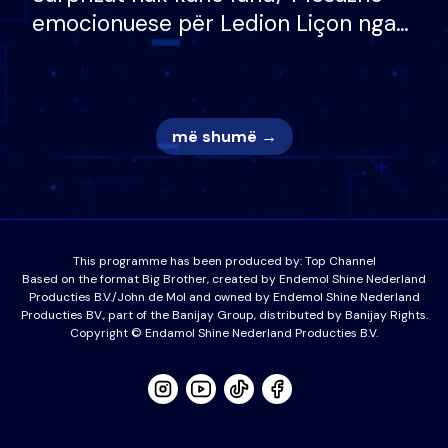
emocionuese për Ledion Liçon nga
nëna dhe fëmijët e tij, moderatori
nuk i mban dot lotët: Nuk meritoj…
më shumë →
This programme has been produced by:
Top Channel
Based on the format Big Brother, created by Endemol Shine Nederland
Producties B.V./John de Mol and owned by Endemol Shine Nederland
Producties BV., part of the Banijay Group, distributed by Banijay Rights.
Copyright © Endamol Shine Nederland Producties B.V.