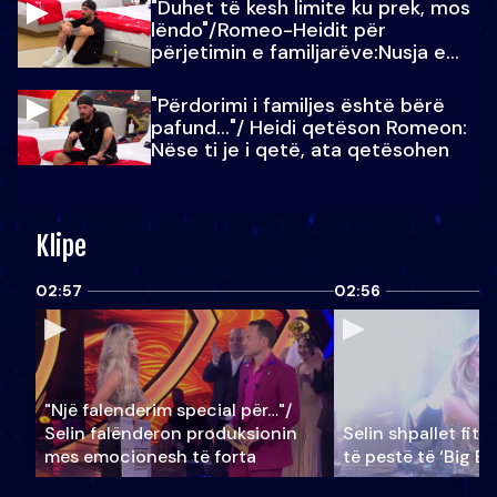
"Duhet të kesh limite ku prek, mos
lëndo"/Romeo-Heidit për
përjetimin e familjarëve:Nusja e
Julit…
"Përdorimi i familjes është bërë
pafund…"/ Heidi qetëson Romeon:
Nëse ti je i qetë, ata qetësohen
Klipe
02:57
02:56
"Një falenderim special për…"/
Selin falënderon produksionin
Selin shpallet fitu
mes emocionesh të forta
të pestë të ‘Big Br