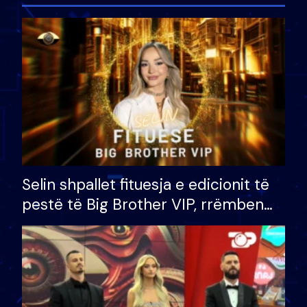
Selin shpallet fituesja e edicionit të
pestë të Big Brother VIP, rrëmben
çmimin e madh prej 100 mijë eurosh