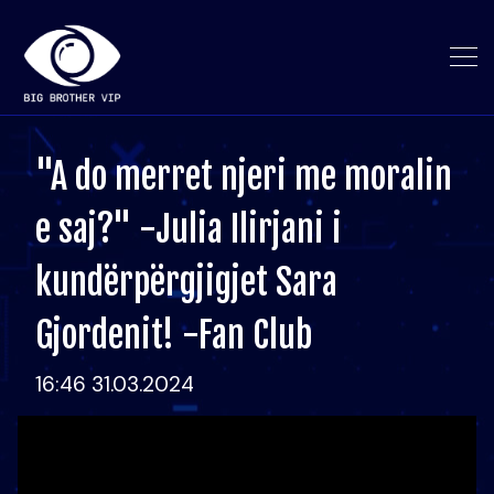
"A do merret njeri me moralin
e saj?" -Julia Ilirjani i
kundërpërgjigjet Sara
Gjordenit! -Fan Club
16:46 31.03.2024