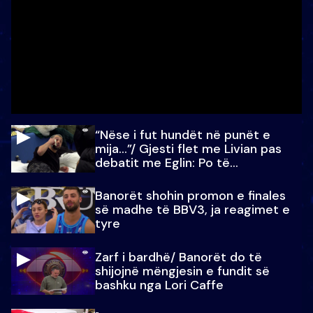
“Nëse i fut hundët në punët e
mija…”/ Gjesti flet me Livian pas
debatit me Eglin: Po të
paralajmëroj
Banorët shohin promon e finales
së madhe të BBV3, ja reagimet e
tyre
Zarf i bardhë/ Banorët do të
shijojnë mëngjesin e fundit së
bashku nga Lori Caffe