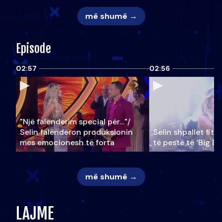
më shumë →
Episode
02:57
02:56
"Një falenderim special për…"/
Selin falënderon produksionin
Selin shpallet fitu
mes emocionesh të forta
të pestë të ‘Big Br
më shumë →
LAJME