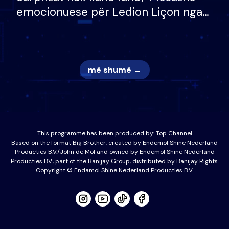
emocionuese për Ledion Liçon nga
nëna dhe fëmijët e tij, moderatori
nuk i mban dot lotët: Nuk meritoj…
më shumë →
This programme has been produced by:
Top Channel
Based on the format Big Brother, created by Endemol Shine Nederland
Producties B.V./John de Mol and owned by Endemol Shine Nederland
Producties BV., part of the Banijay Group, distributed by Banijay Rights.
Copyright © Endamol Shine Nederland Producties B.V.