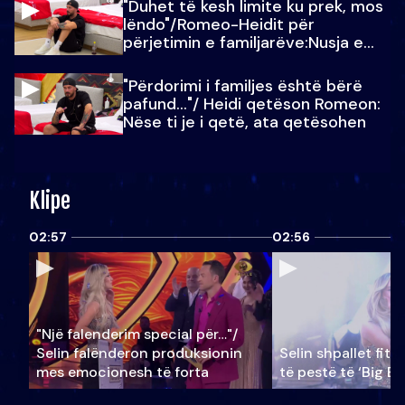
"Duhet të kesh limite ku prek, mos
lëndo"/Romeo-Heidit për
përjetimin e familjarëve:Nusja e
Julit…
"Përdorimi i familjes është bërë
pafund…"/ Heidi qetëson Romeon:
Nëse ti je i qetë, ata qetësohen
Klipe
02:57
02:56
"Një falenderim special për…"/
Selin falënderon produksionin
Selin shpallet fitu
mes emocionesh të forta
të pestë të ‘Big Br