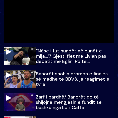
“Nëse i fut hundët në punët e
mija…”/ Gjesti flet me Livian pas
debatit me Eglin: Po të
paralajmëroj
Banorët shohin promon e finales
së madhe të BBV3, ja reagimet e
tyre
Zarf i bardhë/ Banorët do të
shijojnë mëngjesin e fundit së
bashku nga Lori Caffe