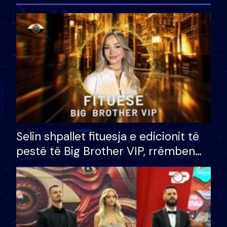
Selin shpallet fituesja e edicionit të
pestë të Big Brother VIP, rrëmben
çmimin e madh prej 100 mijë eurosh