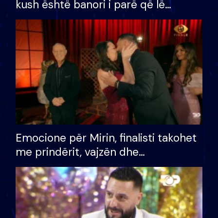
kush është banori i parë që lë
shtëpinë dhe humb mundësinë për
të fituar çmimin e madh
Emocione për Mirin, finalisti takohet
me prindërit, vajzën dhe
bashkëshorten: S’kemi ndonjë letër
divorci apo jo?