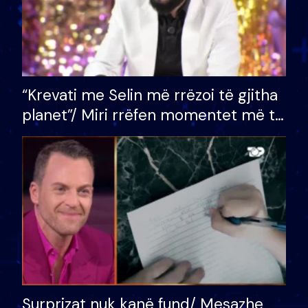
“Krevati me Selin më rrëzoi të gjitha
planet”/ Miri rrëfen momentet më të
bukura në shtëpinë e BB VIP: Do më
mungojë zilja e mëngjesit kur…
Surprizat nuk kanë fund/ Mesazhe