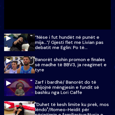
“Nëse i fut hundët në punët e
mija…”/ Gjesti flet me Livian pas
debatit me Eglin: Po të
paralajmëroj
Banorët shohin promon e finales
së madhe të BBV3, ja reagimet e
tyre
Zarf i bardhë/ Banorët do të
shijojnë mëngjesin e fundit së
bashku nga Lori Caffe
"Duhet të kesh limite ku prek, mos
lëndo"/Romeo-Heidit për
përjetimin e familjarëve:Nusja e