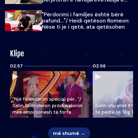
Julit…
"Përdorimi i familjes është bërë
pafund…"/ Heidi qetëson Romeon:
Nëse ti je i qetë, ata qetësohen
Klipe
02:57
02:56
"Një falenderim special për…"/
Selin falënderon produksionin
Selin shpallet fitu
mes emocionesh të forta
të pestë të ‘Big Br
më shumë →