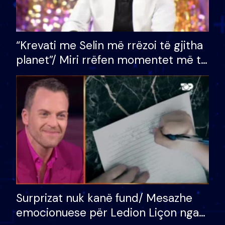
“Krevati me Selin më rrëzoi të gjitha
planet”/ Miri rrëfen momentet më të
bukura në shtëpinë e BB VIP: Do më
mungojë zilja e mëngjesit kur…
Surprizat nuk kanë fund/ Mesazhe
emocionuese për Ledion Liçon nga