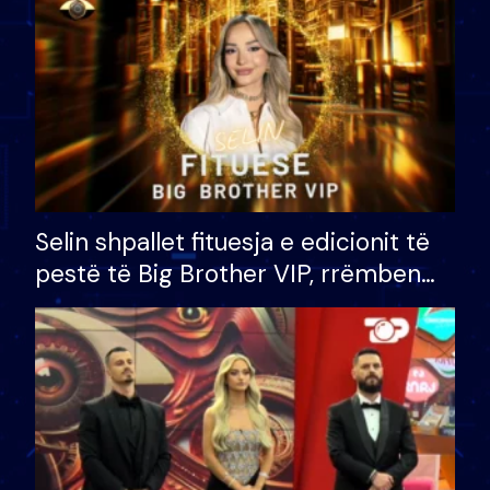
Selin shpallet fituesja e edicionit të
pestë të Big Brother VIP, rrëmben
çmimin e madh prej 100 mijë eurosh