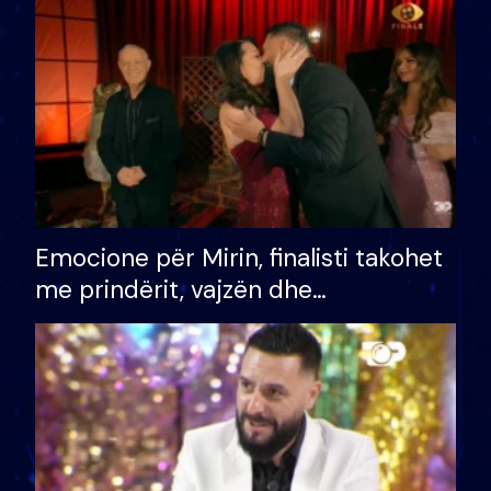
të fituar çmimin e madh
Emocione për Mirin, finalisti takohet
me prindërit, vajzën dhe
bashkëshorten: S’kemi ndonjë letër
divorci apo jo?