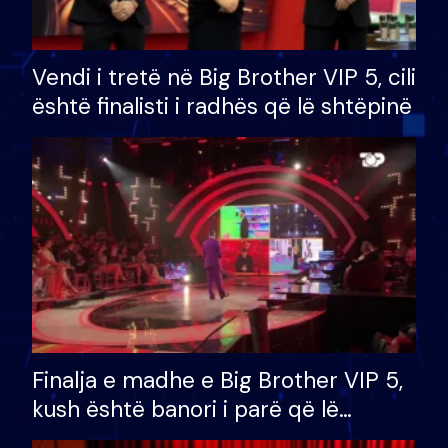
Vendi i tretë në Big Brother VIP 5, cili
është finalisti i radhës që lë shtëpinë
Finalja e madhe e Big Brother VIP 5,
kush është banori i parë që lë
shtëpinë dhe humb mundësinë për