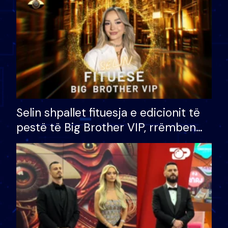
Selin shpallet fituesja e edicionit të
pestë të Big Brother VIP, rrëmben
çmimin e madh prej 100 mijë eurosh