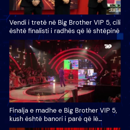
Vendi i tretë në Big Brother VIP 5, cili
është finalisti i radhës që lë shtëpinë
Finalja e madhe e Big Brother VIP 5,
kush është banori i parë që lë
shtëpinë dhe humb mundësinë për