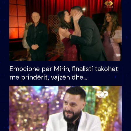
të fituar çmimin e madh
Emocione për Mirin, finalisti takohet
me prindërit, vajzën dhe
bashkëshorten: S’kemi ndonjë letër
divorci apo jo?