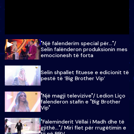
"Një falenderim special për…"/
Selin falënderon produksionin mes
emocionesh të forta
Selin shpallet fituese e edicionit të
pestë të ‘Big Brother Vip’
"Një magji televizive"/ Ledion Liço
falenderon stafin e "Big Brother
Vip"
"Faleminderit Vëllai i Madh dhe të
gjithë…"/ Miri flet për rrugëtimin e
tij në BBV