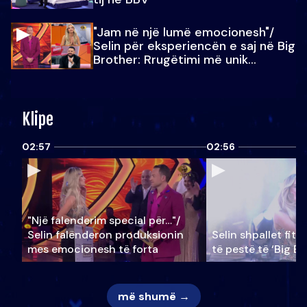
"Jam në një lumë emocionesh"/
Selin për eksperiencën e saj në Big
Brother: Rrugëtimi më unik…
Klipe
02:57
02:56
"Një falenderim special për…"/
Selin falënderon produksionin
Selin shpallet fitu
mes emocionesh të forta
të pestë të ‘Big Br
më shumë →