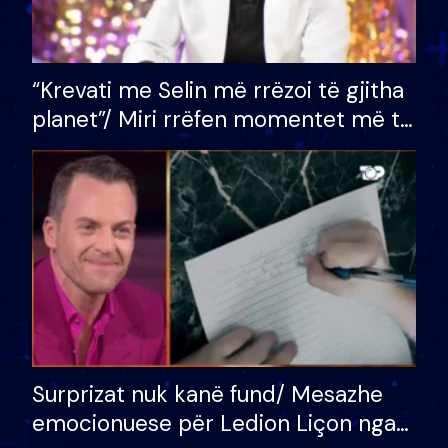
“Krevati me Selin më rrëzoi të gjitha
planet”/ Miri rrëfen momentet më të
bukura në shtëpinë e BB VIP: Do më
mungojë zilja e mëngjesit kur…
Surprizat nuk kanë fund/ Mesazhe
emocionuese për Ledion Liçon nga