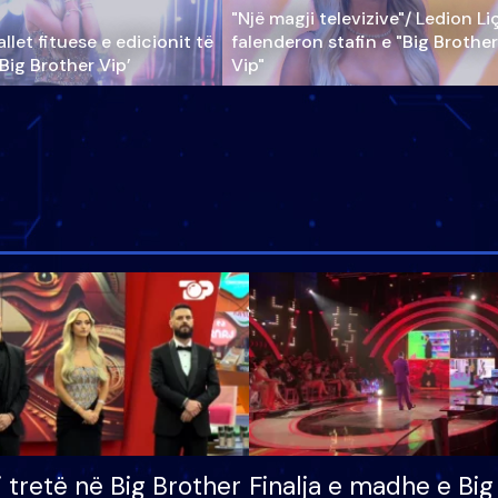
"Një magji televizive"/ Ledion Li
llet fituese e edicionit të
falenderon stafin e "Big Brother
‘Big Brother Vip’
Vip"
i tretë në Big Brother
Finalja e madhe e Big