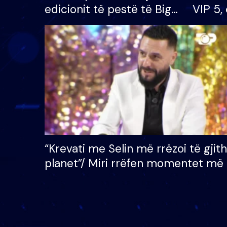
edicionit të pestë të Big
VIP 5, 
Brother VIP, rrëmben
radhës
çmimin e madh prej 100
mijë eurosh
“Krevati me Selin më rrëzoi të gjit
planet”/ Miri rrëfen momentet më 
bukura në shtëpinë e BB VIP: Do 
mungojë zilja e mëngjesit kur…