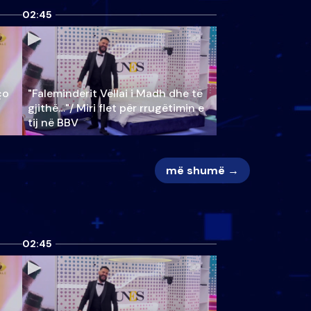
02:45
ço
"Faleminderit Vëllai i Madh dhe të
gjithë…"/ Miri flet për rrugëtimin e
tij në BBV
më shumë →
02:45