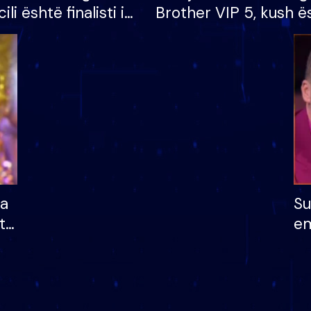
cili është finalisti i
Brother VIP 5, kush ë
 që lë shtëpinë
banori i parë që lë sh
dhe humb mundësinë
të fituar çmimin e m
ha
Su
të
em
më
në
nu