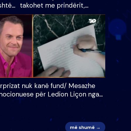
shtë
takohet me prindërit,
tëpinë
vajzën dhe bashkëshorten:
 për
S’kemi ndonjë letër divorci
adh
apo jo?
rprizat nuk kanë fund/ Mesazhe
ocionuese për Ledion Liçon nga
na dhe fëmijët e tij, moderatori
k i mban dot lotët: Nuk meritoj…
më shumë →