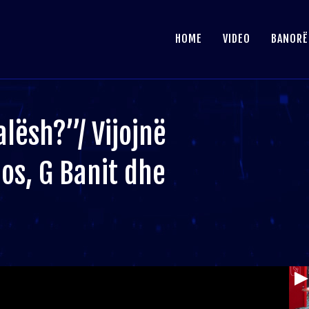
HOME
VIDEO
BANORË
alësh?”/ Vijojnë
s, G Banit dhe