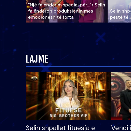
"Një falenderim special për…"/ Selin
falënderon produksionin mes
Selin shpa
emocionesh të forta
pestë të 
LAJME
Selin shpallet fituesja e
Vendi 