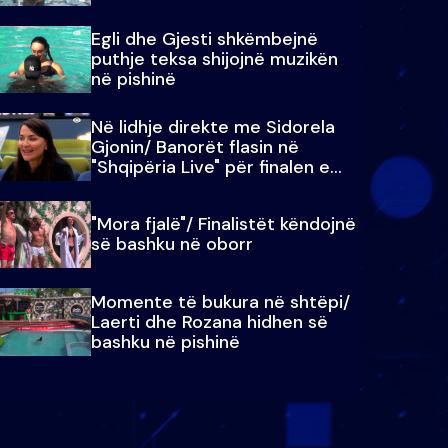
Egli dhe Gjesti shkëmbejnë
puthje teksa shijojnë muzikën
në pishinë
Në lidhje direkte me Sidorela
Gjonin/ Banorët flasin në
"Shqipëria Live" për finalen e
madhe
"Mora fjalë"/ Finalistët këndojnë
së bashku në oborr
Momente të bukura në shtëpi/
Laerti dhe Rozana hidhen së
bashku në pishinë