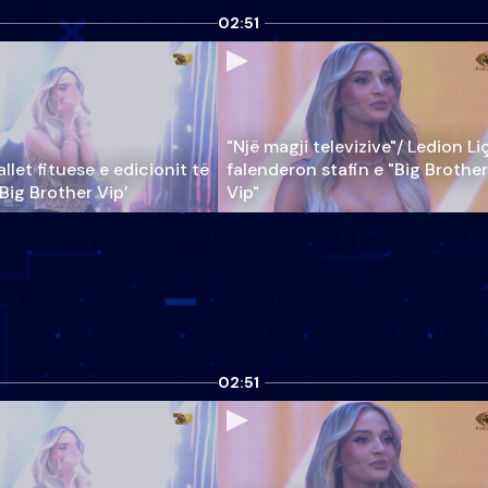
02:51
"Një magji televizive"/ Ledion Li
llet fituese e edicionit të
falenderon stafin e "Big Brother
‘Big Brother Vip’
Vip"
02:51