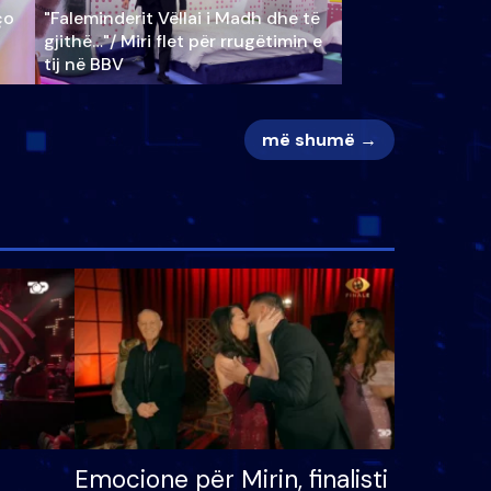
ço
"Faleminderit Vëllai i Madh dhe të
gjithë…"/ Miri flet për rrugëtimin e
tij në BBV
më shumë →
Emocione për Mirin, finalisti