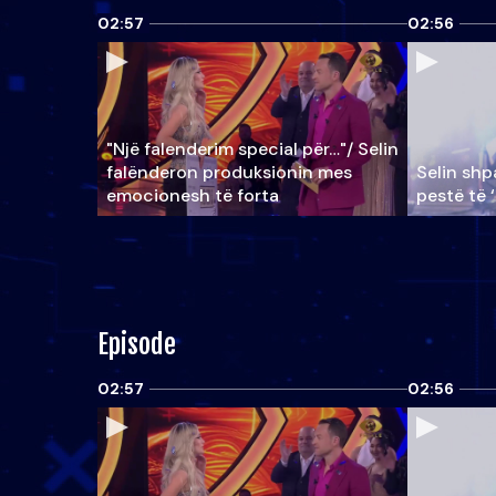
02:57
02:56
"Një falenderim special për…"/ Selin
falënderon produksionin mes
Selin shpa
emocionesh të forta
pestë të 
Episode
02:57
02:56