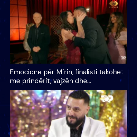
të fituar çmimin e madh
Emocione për Mirin, finalisti takohet
me prindërit, vajzën dhe
bashkëshorten: S’kemi ndonjë letër
divorci apo jo?