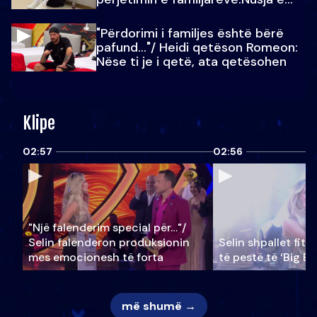
Julit…
"Përdorimi i familjes është bërë
pafund…"/ Heidi qetëson Romeon:
Nëse ti je i qetë, ata qetësohen
Klipe
02:57
02:56
"Një falenderim special për…"/
Selin falënderon produksionin
Selin shpallet fitu
mes emocionesh të forta
të pestë të ‘Big Br
më shumë →