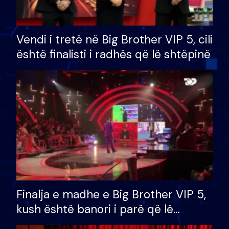
Vendi i tretë në Big Brother VIP 5, cili
është finalisti i radhës që lë shtëpinë
Finalja e madhe e Big Brother VIP 5,
kush është banori i parë që lë
shtëpinë dhe humb mundësinë për