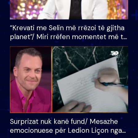
“Krevati me Selin më rrëzoi të gjitha
planet”/ Miri rrëfen momentet më të
bukura në shtëpinë e BB VIP: Do më
mungojë zilja e mëngjesit kur…
Surprizat nuk kanë fund/ Mesazhe
emocionuese për Ledion Liçon nga