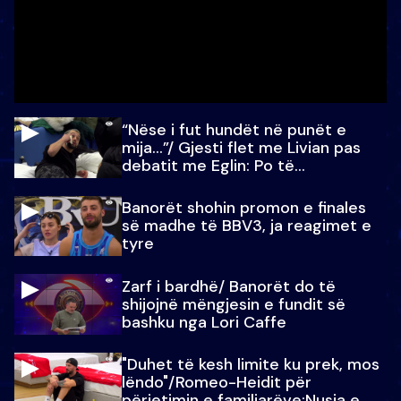
“Nëse i fut hundët në punët e
mija…”/ Gjesti flet me Livian pas
debatit me Eglin: Po të
paralajmëroj
Banorët shohin promon e finales
së madhe të BBV3, ja reagimet e
tyre
Zarf i bardhë/ Banorët do të
shijojnë mëngjesin e fundit së
bashku nga Lori Caffe
"Duhet të kesh limite ku prek, mos
lëndo"/Romeo-Heidit për
përjetimin e familjarëve:Nusja e