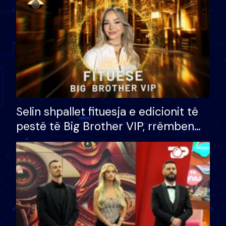
Selin shpallet fituesja e edicionit të
pestë të Big Brother VIP, rrëmben
çmimin e madh prej 100 mijë eurosh