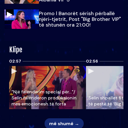
Promo l Banorët sërish përballë
njëri-tjetrit, Post "Big Brother VIP"
të shtunën ora 21:00!
Klipe
02:57
02:56
"Një falenderim special për…"/
Selin falënderon produksionin
Selin shpallet fitu
mes emocionesh të forta
të pestë të ‘Big Br
më shumë →