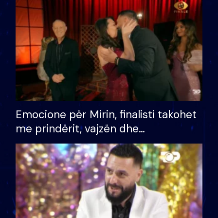
të fituar çmimin e madh
Emocione për Mirin, finalisti takohet
me prindërit, vajzën dhe
bashkëshorten: S’kemi ndonjë letër
divorci apo jo?