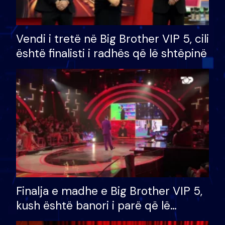
Vendi i tretë në Big Brother VIP 5, cili
është finalisti i radhës që lë shtëpinë
Finalja e madhe e Big Brother VIP 5,
kush është banori i parë që lë
shtëpinë dhe humb mundësinë për