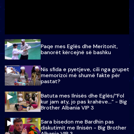
Paqe mes Eglës dhe Meritonit,
banorët kërcejnë së bashku
Nis sfida e pyetjeve, cili nga grupet
memorizoi më shumë fakte për
pastat?
Batuta mes Ilnisës dhe Eglës/“Fol
kur jam aty, jo pas krahëve…” - Big
Brother Albania VIP 3
Sara bisedon me Bardhin pas
diskutimit me Ilnisën - Big Brother
Albania VIP 3