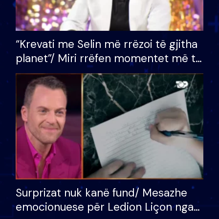
“Krevati me Selin më rrëzoi të gjitha
planet”/ Miri rrëfen momentet më të
bukura në shtëpinë e BB VIP: Do më
mungojë zilja e mëngjesit kur…
Surprizat nuk kanë fund/ Mesazhe
emocionuese për Ledion Liçon nga