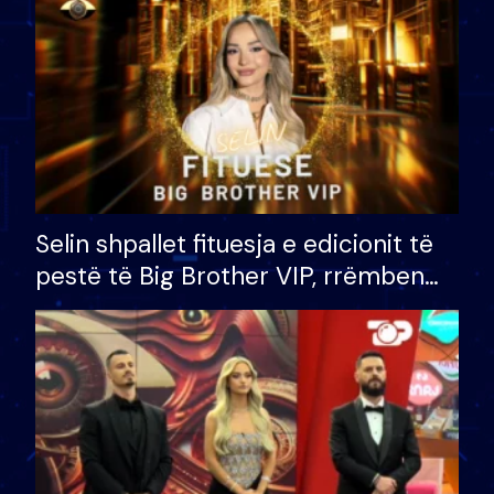
Selin shpallet fituesja e edicionit të
pestë të Big Brother VIP, rrëmben
çmimin e madh prej 100 mijë eurosh