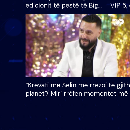
edicionit të pestë të Big
VIP 5, 
Brother VIP, rrëmben
radhës
çmimin e madh prej 100
mijë eurosh
“Krevati me Selin më rrëzoi të gjit
planet”/ Miri rrëfen momentet më 
bukura në shtëpinë e BB VIP: Do 
mungojë zilja e mëngjesit kur…