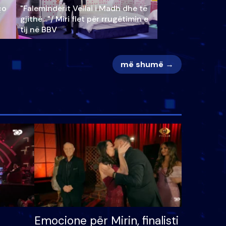
ço
"Faleminderit Vëllai i Madh dhe të
gjithë…"/ Miri flet për rrugëtimin e
tij në BBV
më shumë →
Emocione për Mirin, finalisti