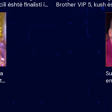
cili është finalisti i
Brother VIP 5, kush ë
 që lë shtëpinë
banori i parë që lë sh
dhe humb mundësinë
të fituar çmimin e m
ha
Su
të
em
më
në
nu