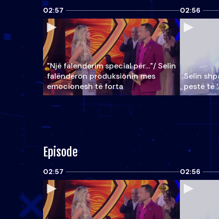
02:57
02:56
"Një falenderim special për…"/ Selin
falënderon produksionin mes
Selin shpa
emocionesh të forta
pestë të 
Episode
02:57
02:56