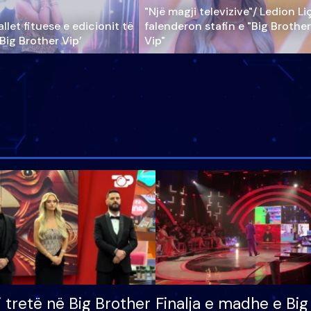
"Një magji televizive"/ Ledion Li
llet fituese e edicionit të
falenderon stafin e "Big Brother
‘Big Brother Vip’
Vip"
i tretë në Big Brother
Finalja e madhe e Big