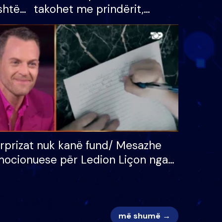
shtë
takohet me prindërit,
tëpinë
vajzën dhe bashkëshorten:
 për
S’kemi ndonjë letër divorci
adh
apo jo?
rprizat nuk kanë fund/ Mesazhe
ocionuese për Ledion Liçon nga
na dhe fëmijët e tij, moderatori
k i mban dot lotët: Nuk meritoj…
më shumë →