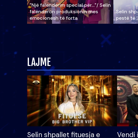
"Një falenderim special për…"/ Selin
falënderon produksionin mes
Selin shpa
emocionesh të forta
pestë të 
LAJME
Selin shpallet fituesja e
Vendi 