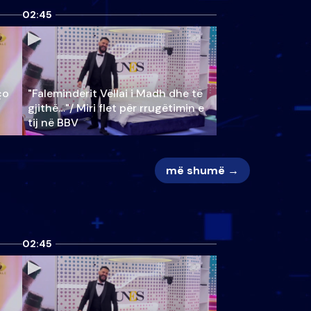
02:45
ço
"Faleminderit Vëllai i Madh dhe të
gjithë…"/ Miri flet për rrugëtimin e
tij në BBV
më shumë →
02:45