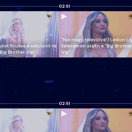
02:51
"Një magji televizive"/ Ledion Li
llet fituese e edicionit të
falenderon stafin e "Big Brother
‘Big Brother Vip’
Vip"
02:51