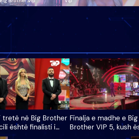
‘Big Brother Vip’
Vip"
i tretë në Big Brother
Finalja e madhe e Big
cili është finalisti i
Brother VIP 5, kush ë
 që lë shtëpinë
banori i parë që lë sh