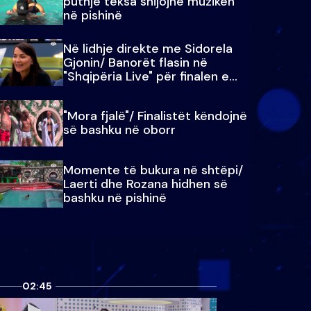
puthje teksa shijojnë muzikën
në pishinë
Në lidhje direkte me Sidorela
Gjonin/ Banorët flasin në
"Shqipëria Live" për finalen e
madhe
"Mora fjalë"/ Finalistët këndojnë
së bashku në oborr
Momente të bukura në shtëpi/
Laerti dhe Rozana hidhen së
bashku në pishinë
02:45