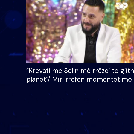
çmimin e madh prej 100
mijë eurosh
“Krevati me Selin më rrëzoi të gjit
planet”/ Miri rrëfen momentet më 
bukura në shtëpinë e BB VIP: Do 
mungojë zilja e mëngjesit kur…