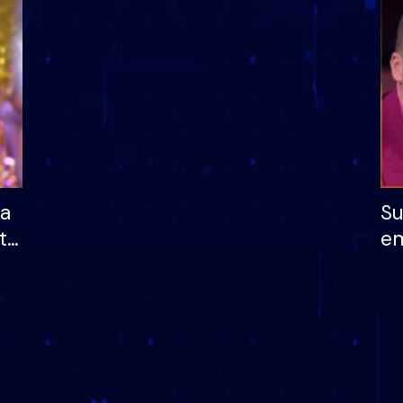
dhe humb mundësinë
të fituar çmimin e m
ha
Su
të
em
më
në
nu