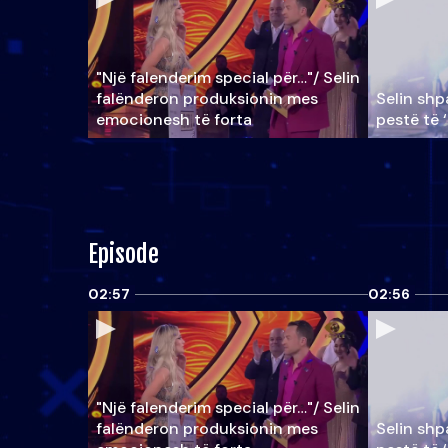
"Një falenderim special për…"/ Selin
falënderon produksionin mes
Selin shpa
emocionesh të forta
pestë të 
Episode
02:57
02:56
"Një falenderim special për…"/ Selin
falënderon produksionin mes
Selin shpa