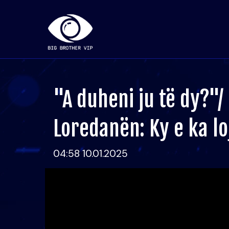
"A duheni ju të dy?"/
Loredanën: Ky e ka l
04:58 10.01.2025