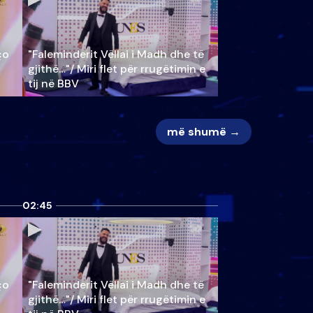
ço
"Faleminderit Vëllai i Madh dhe të
gjithë…"/ Miri flet për rrugëtimin e
tij në BBV
më shumë →
02:45
ço
"Faleminderit Vëllai i Madh dhe të
gjithë…"/ Miri flet për rrugëtimin e