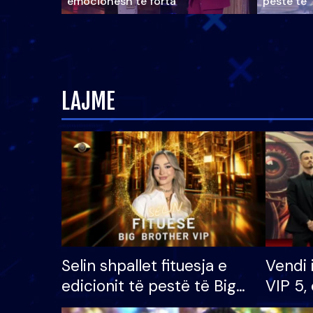
emocionesh të forta
pestë të 
LAJME
Selin shpallet fituesja e
Vendi 
edicionit të pestë të Big
VIP 5, 
Brother VIP, rrëmben
radhës