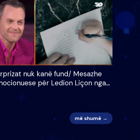
 për
S’kemi ndonjë letër divorci
adh
apo jo?
rprizat nuk kanë fund/ Mesazhe
ocionuese për Ledion Liçon nga
na dhe fëmijët e tij, moderatori
k i mban dot lotët: Nuk meritoj…
më shumë →