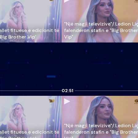
"Një magji televizive"/ Ledion Li
llet fituese e edicionit të
falenderon stafin e "Big Brother
‘Big Brother Vip’
Vip"
02:51
"Një magji televizive"/ Ledion Li
llet fituese e edicionit të
falenderon stafin e "Big Brother