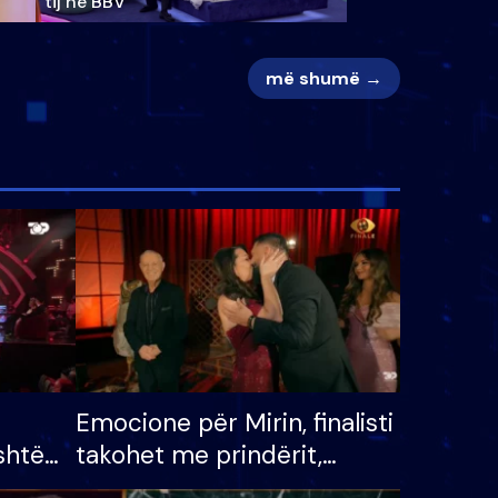
tij në BBV
më shumë →
Emocione për Mirin, finalisti
shtë
takohet me prindërit,
tëpinë
vajzën dhe bashkëshorten: