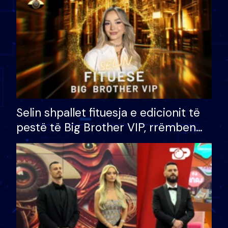
Selin shpallet fituesja e edicionit të
pestë të Big Brother VIP, rrëmben
çmimin e madh prej 100 mijë eurosh