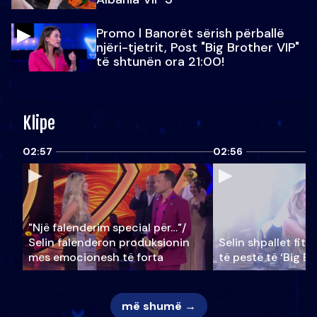
Promo l Banorët sërish përballë
njëri-tjetrit, Post "Big Brother VIP"
të shtunën ora 21:00!
Klipe
02:57
02:56
"Një falenderim special për…"/
Selin falënderon produksionin
Selin shpallet fitu
mes emocionesh të forta
të pestë të ‘Big Br
më shumë →