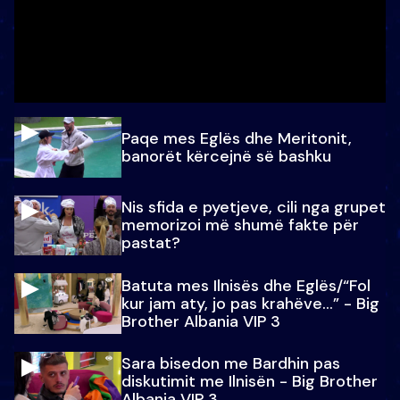
Paqe mes Eglës dhe Meritonit,
banorët kërcejnë së bashku
Nis sfida e pyetjeve, cili nga grupet
memorizoi më shumë fakte për
pastat?
Batuta mes Ilnisës dhe Eglës/“Fol
kur jam aty, jo pas krahëve…” - Big
Brother Albania VIP 3
Sara bisedon me Bardhin pas
diskutimit me Ilnisën - Big Brother
Albania VIP 3