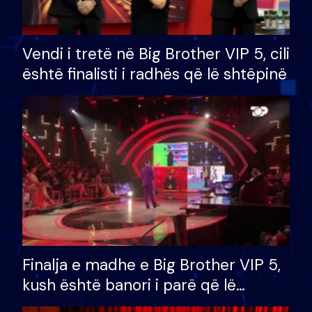
Vendi i tretë në Big Brother VIP 5, cili
është finalisti i radhës që lë shtëpinë
Finalja e madhe e Big Brother VIP 5,
kush është banori i parë që lë
shtëpinë dhe humb mundësinë për