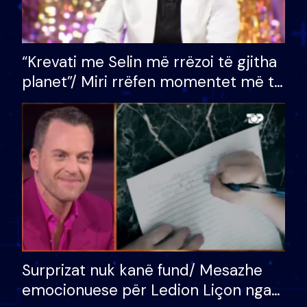
“Krevati me Selin më rrëzoi të gjitha
planet”/ Miri rrëfen momentet më të
bukura në shtëpinë e BB VIP: Do më
mungojë zilja e mëngjesit kur…
Surprizat nuk kanë fund/ Mesazhe
emocionuese për Ledion Liçon nga