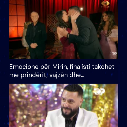
të fituar çmimin e madh
Emocione për Mirin, finalisti takohet
me prindërit, vajzën dhe
bashkëshorten: S’kemi ndonjë letër
divorci apo jo?