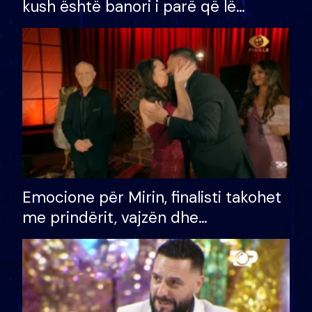
kush është banori i parë që lë
shtëpinë dhe humb mundësinë për
të fituar çmimin e madh
Emocione për Mirin, finalisti takohet
me prindërit, vajzën dhe
bashkëshorten: S’kemi ndonjë letër
divorci apo jo?