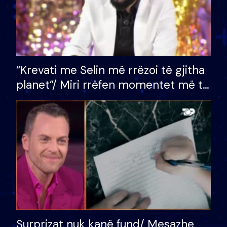
“Krevati me Selin më rrëzoi të gjitha
planet”/ Miri rrëfen momentet më të
bukura në shtëpinë e BB VIP: Do më
mungojë zilja e mëngjesit kur…
Surprizat nuk kanë fund/ Mesazhe