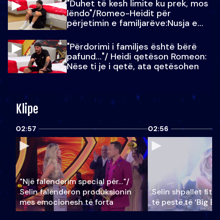
"Duhet të kesh limite ku prek, mos
lëndo"/Romeo-Heidit për
përjetimin e familjarëve:Nusja e
Julit…
"Përdorimi i familjes është bërë
pafund…"/ Heidi qetëson Romeon:
Nëse ti je i qetë, ata qetësohen
Klipe
02:57
02:56
"Një falenderim special për…"/
Selin falënderon produksionin
Selin shpallet fitu
mes emocionesh të forta
të pestë të ‘Big Br