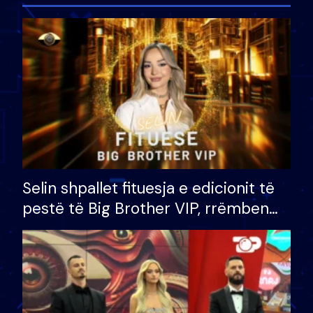
Selin shpallet fituesja e edicionit të
pestë të Big Brother VIP, rrëmben
çmimin e madh prej 100 mijë eurosh