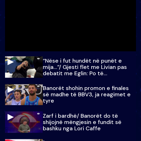
“Nëse i fut hundët në punët e
mija…”/ Gjesti flet me Livian pas
debatit me Eglin: Po të
paralajmëroj
Banorët shohin promon e finales
së madhe të BBV3, ja reagimet e
tyre
Zarf i bardhë/ Banorët do të
shijojnë mëngjesin e fundit së
bashku nga Lori Caffe