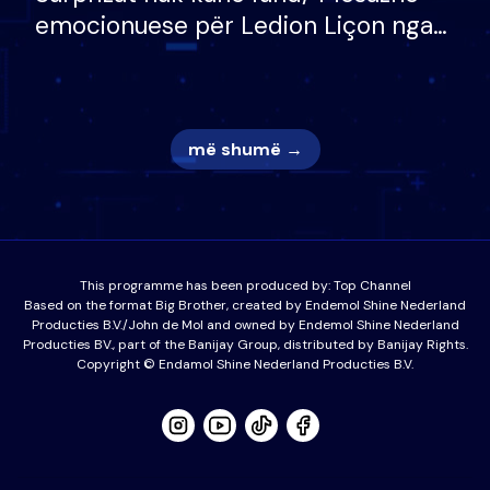
emocionuese për Ledion Liçon nga
nëna dhe fëmijët e tij, moderatori
nuk i mban dot lotët: Nuk meritoj…
më shumë →
This programme has been produced by:
Top Channel
Based on the format Big Brother, created by Endemol Shine Nederland
Producties B.V./John de Mol and owned by Endemol Shine Nederland
Producties BV., part of the Banijay Group, distributed by Banijay Rights.
Copyright © Endamol Shine Nederland Producties B.V.