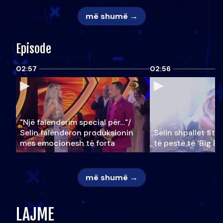
më shumë →
Episode
02:57
02:56
"Një falenderim special për…"/
Selin falënderon produksionin
Selin shpallet fitu
mes emocionesh të forta
të pestë të ‘Big Br
më shumë →
LAJME