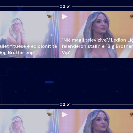
02:51
"Një magji televizive"/ Ledion Li
llet fituese e edicionit të
falenderon stafin e "Big Brother
‘Big Brother Vip’
Vip"
02:51