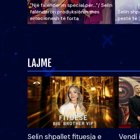
"Një falenderim special për…"/ Selin
falënderon produksionin mes
Selin shpa
emocionesh të forta
pestë të 
LAJME
Selin shpallet fituesja e
Vendi 