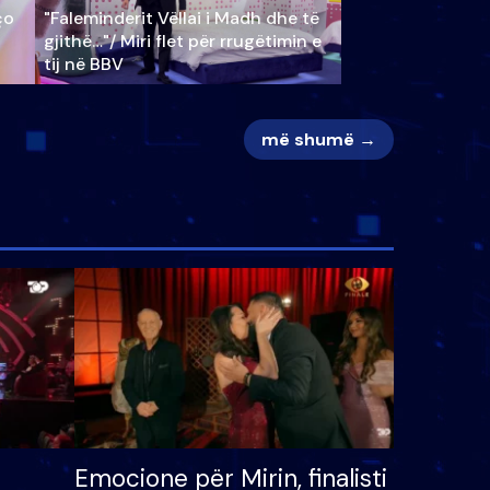
ço
"Faleminderit Vëllai i Madh dhe të
gjithë…"/ Miri flet për rrugëtimin e
tij në BBV
më shumë →
Emocione për Mirin, finalisti