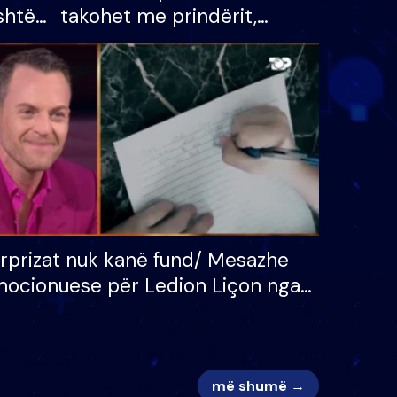
shtë
takohet me prindërit,
tëpinë
vajzën dhe bashkëshorten:
 për
S’kemi ndonjë letër divorci
adh
apo jo?
rprizat nuk kanë fund/ Mesazhe
ocionuese për Ledion Liçon nga
na dhe fëmijët e tij, moderatori
k i mban dot lotët: Nuk meritoj…
më shumë →