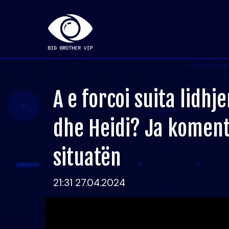
A e forcoi suita lidhj
dhe Heidi? Ja koment
situatën
21:31 27.04.2024