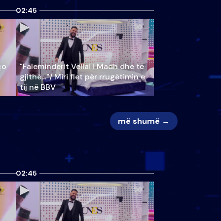
02:45
ço
"Faleminderit Vëllai i Madh dhe të
gjithë…"/ Miri flet për rrugëtimin e
tij në BBV
më shumë →
02:45