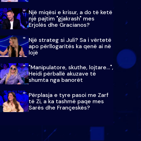
Një miqësi e krisur, a do të ketë
një pajtim "gjakrash" mes
Erjolës dhe Gracianos?
Një strateg si Juli? Sa i vërtetë
apo përllogaritës ka qenë ai në
lojë
"Manipulatore, skuthe, lojtare...",
Heidi përballë akuzave të
shumta nga banorët
Përplasja e tyre pasoi me Zarf
të Zi, a ka tashmë paqe mes
Sarës dhe Françeskës?