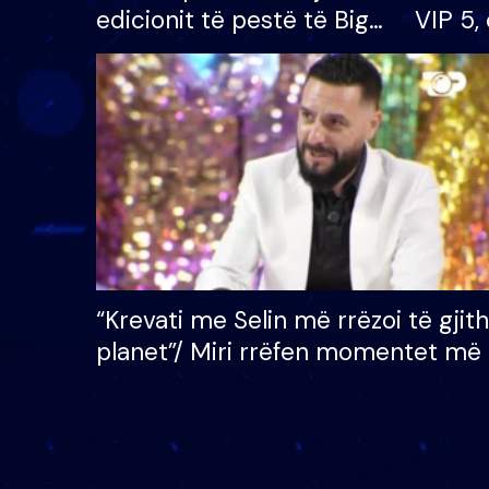
edicionit të pestë të Big
VIP 5, 
Brother VIP, rrëmben
radhës
çmimin e madh prej 100
mijë eurosh
“Krevati me Selin më rrëzoi të gjit
planet”/ Miri rrëfen momentet më 
bukura në shtëpinë e BB VIP: Do 
mungojë zilja e mëngjesit kur…