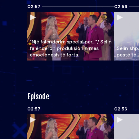
02:57
02:56
"Një falenderim special për…"/ Selin
falënderon produksionin mes
Selin shpa
emocionesh të forta
pestë të 
Episode
02:57
02:56