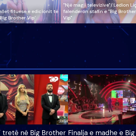
"Një magji televizive"/ Ledion Li
llet fituese e edicionit të
falenderon stafin e "Big Brother
‘Big Brother Vip’
Vip"
i tretë në Big Brother
Finalja e madhe e Big