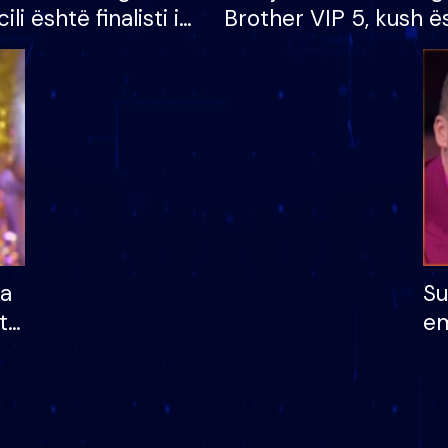
cili është finalisti i
Brother VIP 5, kush ë
 që lë shtëpinë
banori i parë që lë sh
dhe humb mundësinë
të fituar çmimin e m
ha
Su
të
em
më
në
nu