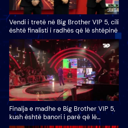
Vendi i tretë në Big Brother VIP 5, cili
është finalisti i radhës që lë shtëpinë
Finalja e madhe e Big Brother VIP 5,
kush është banori i parë që lë
shtëpinë dhe humb mundësinë për