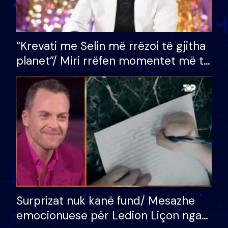
“Krevati me Selin më rrëzoi të gjitha
planet”/ Miri rrëfen momentet më të
bukura në shtëpinë e BB VIP: Do më
mungojë zilja e mëngjesit kur…
Surprizat nuk kanë fund/ Mesazhe
emocionuese për Ledion Liçon nga