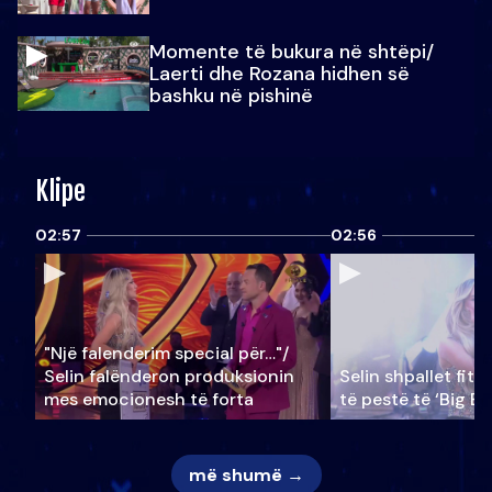
Momente të bukura në shtëpi/
Laerti dhe Rozana hidhen së
bashku në pishinë
Klipe
02:57
02:56
"Një falenderim special për…"/
Selin falënderon produksionin
Selin shpallet fitu
mes emocionesh të forta
të pestë të ‘Big Br
më shumë →