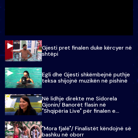
Gjesti pret finalen duke kërcyer në
shtëpi
Egli dhe Gjesti shkëmbejnë puthje
teksa shijojnë muzikën në pishinë
Në lidhje direkte me Sidorela
Gjonin/ Banorët flasin në
"Shqipëria Live" për finalen e
madhe
"Mora fjalë"/ Finalistët këndojnë së
bashku në oborr