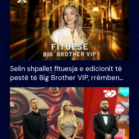
Selin shpallet fituesja e edicionit të
pestë të Big Brother VIP, rrëmben
çmimin e madh prej 100 mijë eurosh