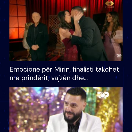
të fituar çmimin e madh
Emocione për Mirin, finalisti takohet
me prindërit, vajzën dhe
bashkëshorten: S’kemi ndonjë letër
divorci apo jo?