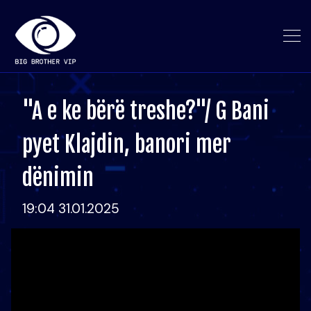
"A e ke bërë treshe?"/ G Bani
pyet Klajdin, banori mer
dënimin
19:04 31.01.2025