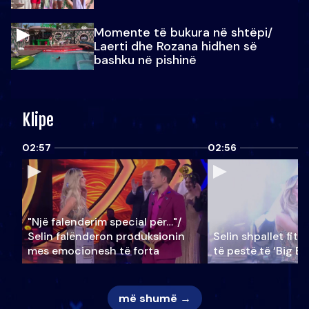
Momente të bukura në shtëpi/
Laerti dhe Rozana hidhen së
bashku në pishinë
Klipe
02:57
02:56
"Një falenderim special për…"/
Selin falënderon produksionin
Selin shpallet fitu
mes emocionesh të forta
të pestë të ‘Big Br
më shumë →