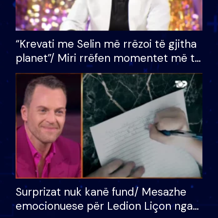
“Krevati me Selin më rrëzoi të gjitha
planet”/ Miri rrëfen momentet më të
bukura në shtëpinë e BB VIP: Do më
mungojë zilja e mëngjesit kur…
Surprizat nuk kanë fund/ Mesazhe
emocionuese për Ledion Liçon nga