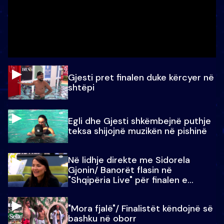
Gjesti pret finalen duke kërcyer në
shtëpi
Egli dhe Gjesti shkëmbejnë puthje
teksa shijojnë muzikën në pishinë
Në lidhje direkte me Sidorela
Gjonin/ Banorët flasin në
"Shqipëria Live" për finalen e
madhe
"Mora fjalë"/ Finalistët këndojnë së
bashku në oborr