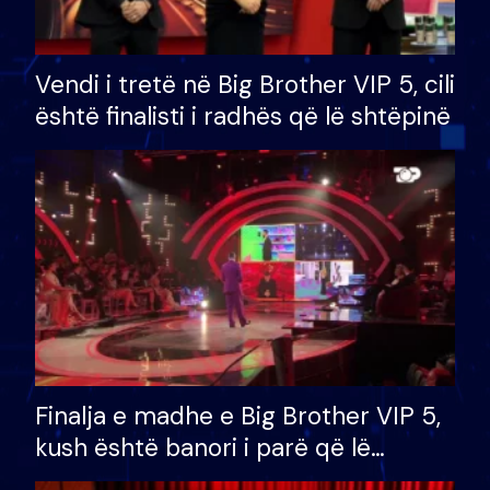
Vendi i tretë në Big Brother VIP 5, cili
është finalisti i radhës që lë shtëpinë
Finalja e madhe e Big Brother VIP 5,
kush është banori i parë që lë
shtëpinë dhe humb mundësinë për