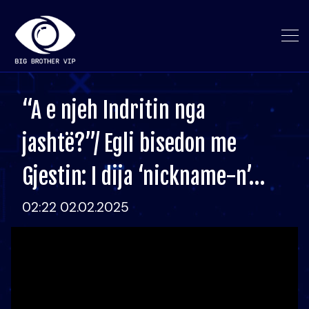
“A e njeh Indritin nga
jashtë?”/ Egli bisedon me
Gjestin: I dija ‘nickname-n’…
02:22 02.02.2025