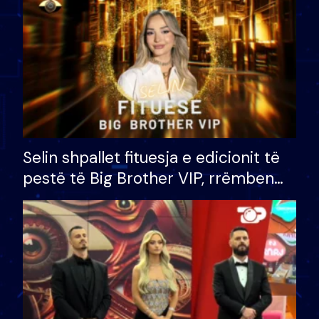
Selin shpallet fituesja e edicionit të
pestë të Big Brother VIP, rrëmben
çmimin e madh prej 100 mijë eurosh