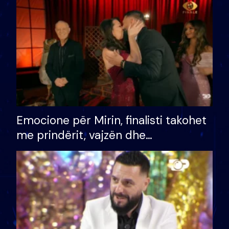
të fituar çmimin e madh
Emocione për Mirin, finalisti takohet
me prindërit, vajzën dhe
bashkëshorten: S’kemi ndonjë letër
divorci apo jo?