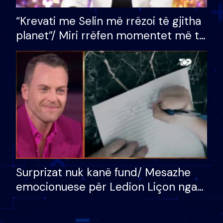
“Krevati me Selin më rrëzoi të gjitha
planet”/ Miri rrëfen momentet më të
bukura në shtëpinë e BB VIP: Do më
mungojë zilja e mëngjesit kur…
Surprizat nuk kanë fund/ Mesazhe
emocionuese për Ledion Liçon nga
nëna dhe fëmijët e tij, moderatori
nuk i mban dot lotët: Nuk meritoj…