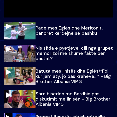
Paqe mes Eglës dhe Meritonit,
banorët kërcejnë së bashku
Nis sfida e pyetjeve, cili nga grupet
memorizoi më shumë fakte për
pastat?
Batuta mes Ilnisës dhe Eglës/“Fol
kur jam aty, jo pas krahëve…” - Big
Brother Albania VIP 3
Sara bisedon me Bardhin pas
diskutimit me Ilnisën - Big Brother
Albania VIP 3
Promo l Banorët sërish përballë