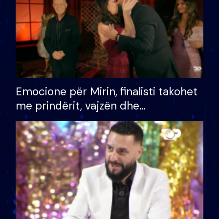
Emocione për Mirin, finalisti takohet
me prindërit, vajzën dhe
bashkëshorten: S’kemi ndonjë letër
divorci apo jo?