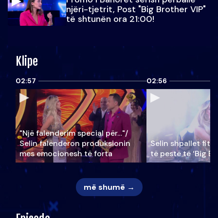
njëri-tjetrit, Post "Big Brother VIP"
të shtunën ora 21:00!
Klipe
02:57
02:56
"Një falenderim special për…"/
Selin falënderon produksionin
Selin shpallet fitu
mes emocionesh të forta
të pestë të ‘Big Br
më shumë →