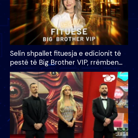
Selin shpallet fituesja e edicionit të
pestë të Big Brother VIP, rrëmben
çmimin e madh prej 100 mijë eurosh