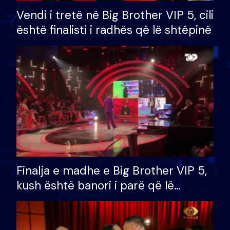
Vendi i tretë në Big Brother VIP 5, cili
është finalisti i radhës që lë shtëpinë
Finalja e madhe e Big Brother VIP 5,
kush është banori i parë që lë
shtëpinë dhe humb mundësinë për
të fituar çmimin e madh