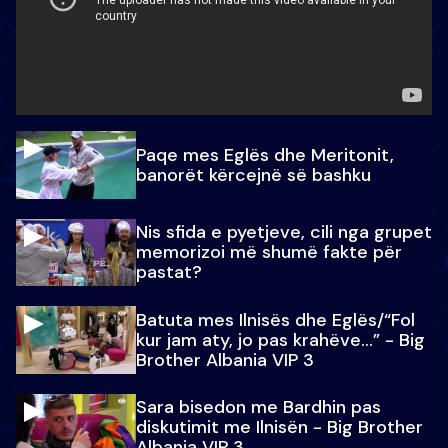
Paqe mes Eglës dhe Meritonit,
banorët kërcejnë së bashku
Nis sfida e pyetjeve, cili nga grupet
memorizoi më shumë fakte për
pastat?
Batuta mes Ilnisës dhe Eglës/“Fol
kur jam aty, jo pas krahëve…” - Big
Brother Albania VIP 3
Sara bisedon me Bardhin pas
diskutimit me Ilnisën - Big Brother
Albania VIP 3