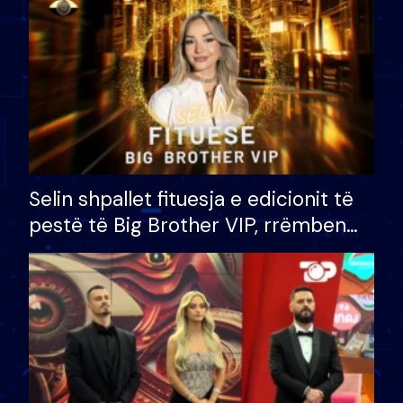
Selin shpallet fituesja e edicionit të
pestë të Big Brother VIP, rrëmben
çmimin e madh prej 100 mijë eurosh