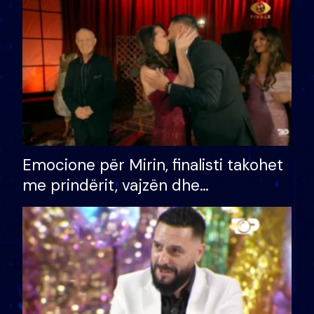
të fituar çmimin e madh
Emocione për Mirin, finalisti takohet
me prindërit, vajzën dhe
bashkëshorten: S’kemi ndonjë letër
divorci apo jo?