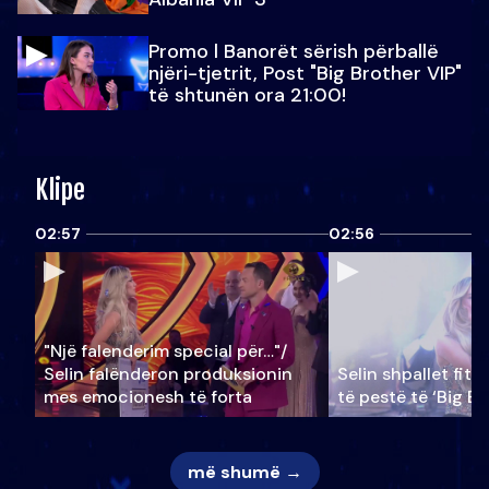
Promo l Banorët sërish përballë
njëri-tjetrit, Post "Big Brother VIP"
të shtunën ora 21:00!
Klipe
02:57
02:56
"Një falenderim special për…"/
Selin falënderon produksionin
Selin shpallet fitu
mes emocionesh të forta
të pestë të ‘Big Br
më shumë →