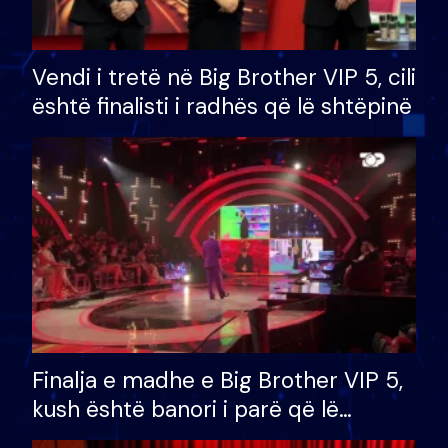
Vendi i tretë në Big Brother VIP 5, cili
është finalisti i radhës që lë shtëpinë
Finalja e madhe e Big Brother VIP 5,
kush është banori i parë që lë
shtëpinë dhe humb mundësinë për