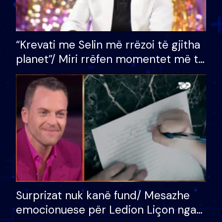
“Krevati me Selin më rrëzoi të gjitha
planet”/ Miri rrëfen momentet më të
bukura në shtëpinë e BB VIP: Do më
mungojë zilja e mëngjesit kur…
Surprizat nuk kanë fund/ Mesazhe
emocionuese për Ledion Liçon nga