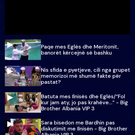
Paqe mes Eglës dhe Meritonit,
banorët kërcejnë së bashku
Nis sfida e pyetjeve, cili nga grupet
memorizoi më shumë fakte për
pastat?
Batuta mes Ilnisës dhe Eglës/“Fol
kur jam aty, jo pas krahëve…” - Big
Brother Albania VIP 3
Sara bisedon me Bardhin pas
diskutimit me Ilnisën - Big Brother
Albania VIP 3