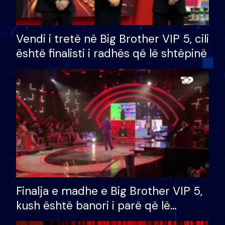
Vendi i tretë në Big Brother VIP 5, cili
është finalisti i radhës që lë shtëpinë
Finalja e madhe e Big Brother VIP 5,
kush është banori i parë që lë
shtëpinë dhe humb mundësinë për