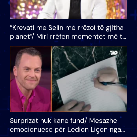
“Krevati me Selin më rrëzoi të gjitha
planet”/ Miri rrëfen momentet më të
bukura në shtëpinë e BB VIP: Do më
mungojë zilja e mëngjesit kur…
Surprizat nuk kanë fund/ Mesazhe
emocionuese për Ledion Liçon nga