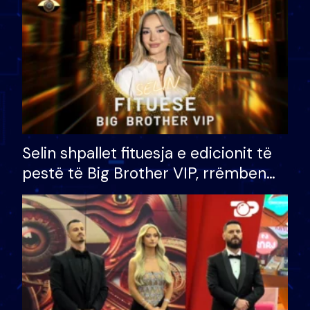
Selin shpallet fituesja e edicionit të
pestë të Big Brother VIP, rrëmben
çmimin e madh prej 100 mijë eurosh