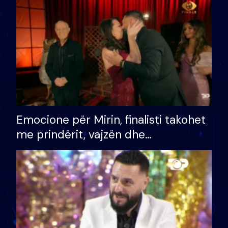
të fituar çmimin e madh
Emocione për Mirin, finalisti takohet
me prindërit, vajzën dhe
bashkëshorten: S’kemi ndonjë letër
divorci apo jo?