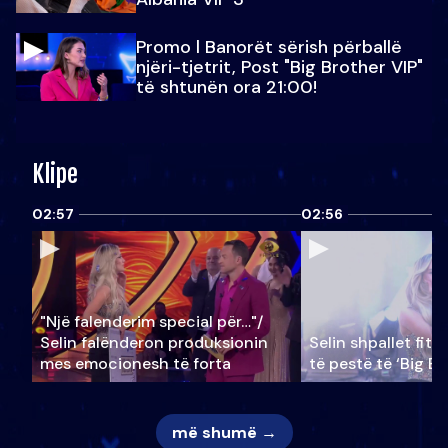
Promo l Banorët sërish përballë
njëri-tjetrit, Post "Big Brother VIP"
të shtunën ora 21:00!
Klipe
02:57
02:56
"Një falenderim special për…"/
Selin falënderon produksionin
Selin shpallet fitu
mes emocionesh të forta
të pestë të ‘Big Br
më shumë →