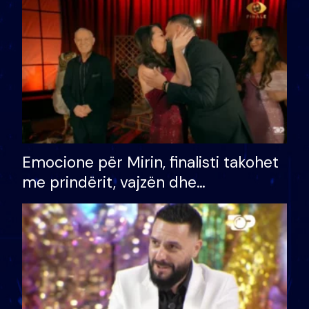
të fituar çmimin e madh
Emocione për Mirin, finalisti takohet
me prindërit, vajzën dhe
bashkëshorten: S’kemi ndonjë letër
divorci apo jo?