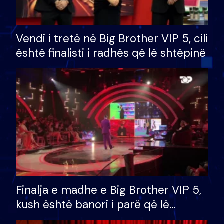
Vendi i tretë në Big Brother VIP 5, cili
është finalisti i radhës që lë shtëpinë
Finalja e madhe e Big Brother VIP 5,
kush është banori i parë që lë
shtëpinë dhe humb mundësinë për