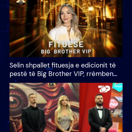
Selin shpallet fituesja e edicionit të
pestë të Big Brother VIP, rrëmben
çmimin e madh prej 100 mijë eurosh