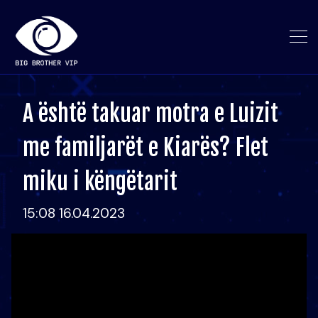
A është takuar motra e Luizit
me familjarët e Kiarës? Flet
miku i këngëtarit
15:08 16.04.2023