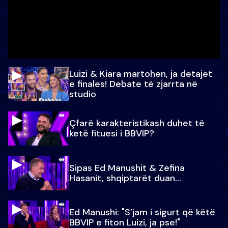
Luizi & Kiara martohen, ja detajet
e finales! Debate të zjarrta në
studio
Çfarë karakteristikash duhet të
ketë fituesi i BBVIP?
Sipas Ed Manushit & Zefina
Hasanit, shqiptarët duan...
Ed Manushi: "S’jam i sigurt që këtë
BBVIP e fiton Luizi, ja pse!"