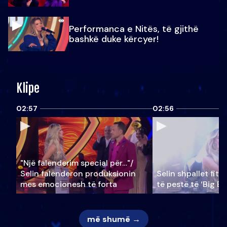
Performanca e Nitës, të gjithë
bashkë duke kërcyer!
Klipe
02:57
02:56
"Një falenderim special për…"/
Selin falënderon produksionin
Selin shpallet fitu
mes emocionesh të forta
të pestë të ‘Big Br
më shumë →