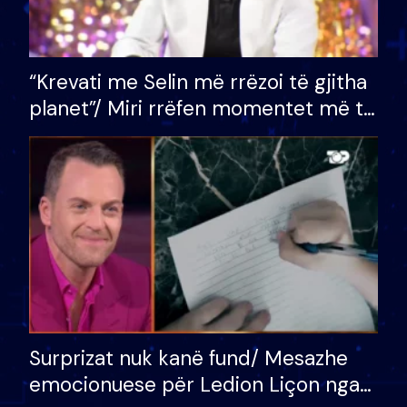
“Krevati me Selin më rrëzoi të gjitha
planet”/ Miri rrëfen momentet më të
bukura në shtëpinë e BB VIP: Do më
mungojë zilja e mëngjesit kur…
Surprizat nuk kanë fund/ Mesazhe
emocionuese për Ledion Liçon nga