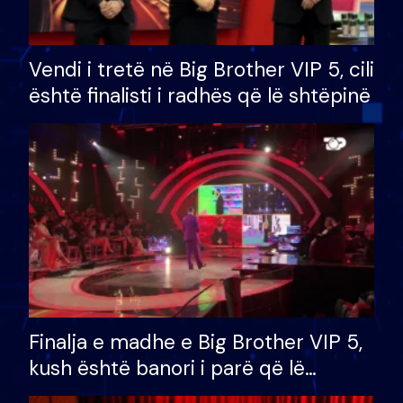
Vendi i tretë në Big Brother VIP 5, cili
është finalisti i radhës që lë shtëpinë
Finalja e madhe e Big Brother VIP 5,
kush është banori i parë që lë
shtëpinë dhe humb mundësinë për