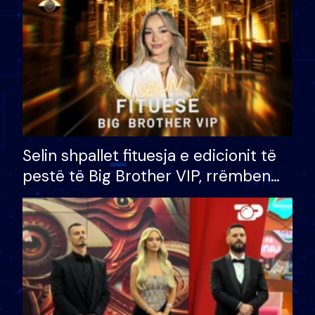
Selin shpallet fituesja e edicionit të
pestë të Big Brother VIP, rrëmben
çmimin e madh prej 100 mijë eurosh