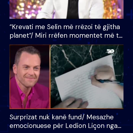
“Krevati me Selin më rrëzoi të gjitha
planet”/ Miri rrëfen momentet më të
bukura në shtëpinë e BB VIP: Do më
mungojë zilja e mëngjesit kur…
Surprizat nuk kanë fund/ Mesazhe
emocionuese për Ledion Liçon nga