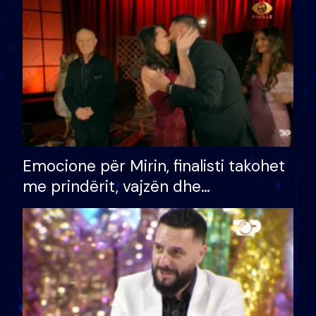
të fituar çmimin e madh
Emocione për Mirin, finalisti takohet
me prindërit, vajzën dhe
bashkëshorten: S’kemi ndonjë letër
divorci apo jo?