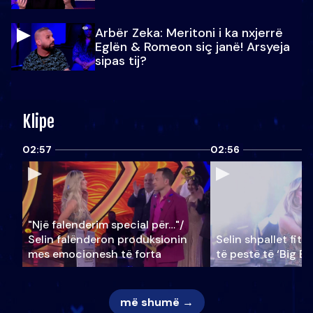
Arbër Zeka: Meritoni i ka nxjerrë
Eglën & Romeon siç janë! Arsyeja
sipas tij?
Klipe
02:57
02:56
"Një falenderim special për…"/
Selin falënderon produksionin
Selin shpallet fitu
mes emocionesh të forta
të pestë të ‘Big Br
më shumë →