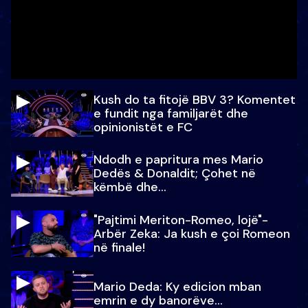
Kush do ta fitojë BBV 3? Komentet
e fundit nga familjarët dhe
opinionistët e FC
Ndodh e papritura mes Mario
Dedës & Donaldit; Çohet në
këmbë dhe...
"Pajtimi Meriton-Romeo, lojë"-
Arbër Zeka: Ja kush e çoi Romeon
në finale!
Mario Deda: Ky edicion mban
emrin e dy banorëve...