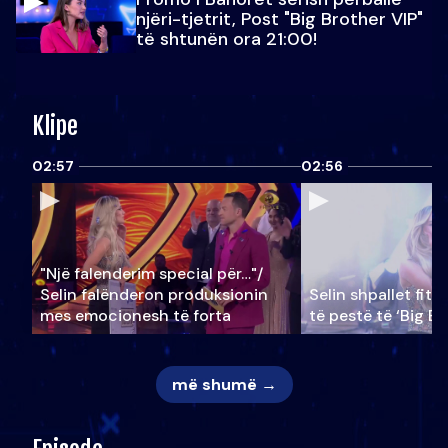
njëri-tjetrit, Post "Big Brother VIP"
të shtunën ora 21:00!
Klipe
02:57
02:56
"Një falenderim special për…"/
Selin falënderon produksionin
Selin shpallet fitu
mes emocionesh të forta
të pestë të ‘Big Br
më shumë →