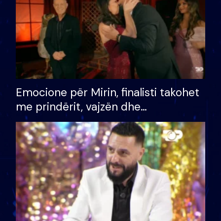
Emocione për Mirin, finalisti takohet
me prindërit, vajzën dhe
bashkëshorten: S’kemi ndonjë letër
divorci apo jo?