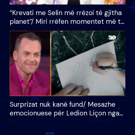
“Krevati me Selin më rrëzoi të gjitha
planet”/ Miri rrëfen momentet më të
bukura në shtëpinë e BB VIP: Do më
mungojë zilja e mëngjesit kur…
Surprizat nuk kanë fund/ Mesazhe
emocionuese për Ledion Liçon nga
nëna dhe fëmijët e tij, moderatori
nuk i mban dot lotët: Nuk meritoj…