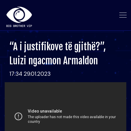
“A i justifikove të gjithë?”,
Luizi ngacmon Armaldon
17:34 29.01.2023