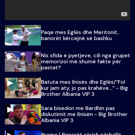
Paqe mes Eglës dhe Meritonit,
banorët kërcejnë së bashku
Nis sfida e pyetjeve, cili nga grupet
memorizoi më shumë fakte për
pastat?
Batuta mes Ilnisës dhe Eglës/“Fol
kur jam aty, jo pas krahëve…” - Big
Brother Albania VIP 3
Sara bisedon me Bardhin pas
diskutimit me Ilnisën - Big Brother
Albania VIP 3
Promo l Banorët sërish përballë