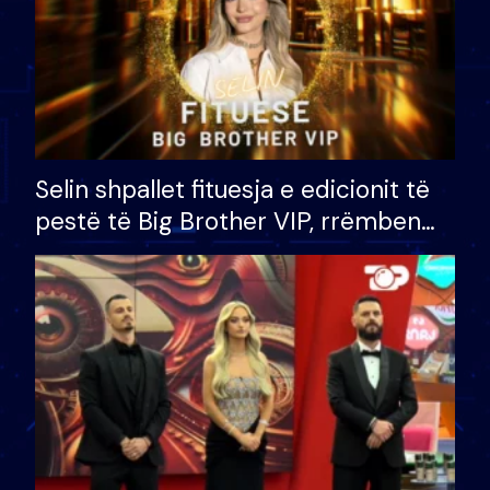
Selin shpallet fituesja e edicionit të
pestë të Big Brother VIP, rrëmben
çmimin e madh prej 100 mijë eurosh