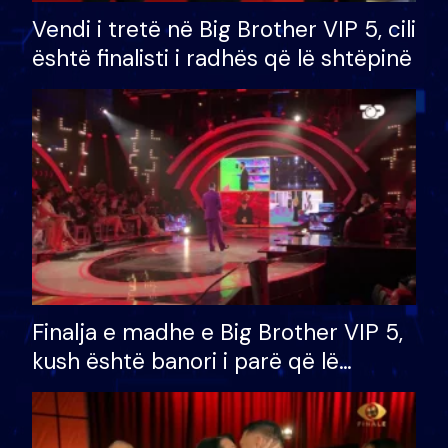
Vendi i tretë në Big Brother VIP 5, cili
është finalisti i radhës që lë shtëpinë
Finalja e madhe e Big Brother VIP 5,
kush është banori i parë që lë
shtëpinë dhe humb mundësinë për
të fituar çmimin e madh