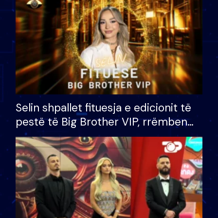
Selin shpallet fituesja e edicionit të
pestë të Big Brother VIP, rrëmben
çmimin e madh prej 100 mijë eurosh