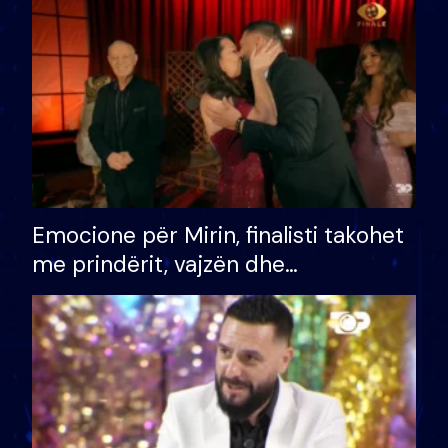
të fituar çmimin e madh
Emocione për Mirin, finalisti takohet
me prindërit, vajzën dhe
bashkëshorten: S’kemi ndonjë letër
divorci apo jo?