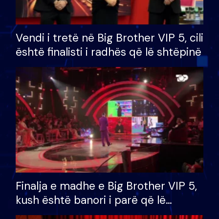
Vendi i tretë në Big Brother VIP 5, cili
është finalisti i radhës që lë shtëpinë
Finalja e madhe e Big Brother VIP 5,
kush është banori i parë që lë
shtëpinë dhe humb mundësinë për