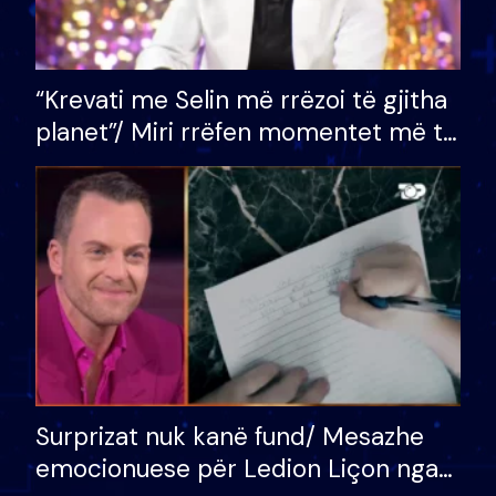
“Krevati me Selin më rrëzoi të gjitha
planet”/ Miri rrëfen momentet më të
bukura në shtëpinë e BB VIP: Do më
mungojë zilja e mëngjesit kur…
Surprizat nuk kanë fund/ Mesazhe
emocionuese për Ledion Liçon nga