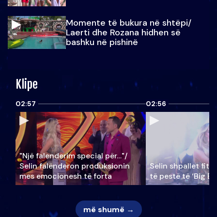
Momente të bukura në shtëpi/
Laerti dhe Rozana hidhen së
bashku në pishinë
Klipe
02:57
02:56
"Një falenderim special për…"/
Selin falënderon produksionin
Selin shpallet fitu
mes emocionesh të forta
të pestë të ‘Big Br
më shumë →