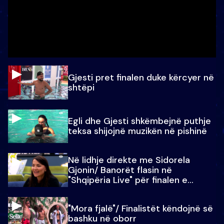
Gjesti pret finalen duke kërcyer në
shtëpi
Egli dhe Gjesti shkëmbejnë puthje
teksa shijojnë muzikën në pishinë
Në lidhje direkte me Sidorela
Gjonin/ Banorët flasin në
"Shqipëria Live" për finalen e
madhe
"Mora fjalë"/ Finalistët këndojnë së
bashku në oborr