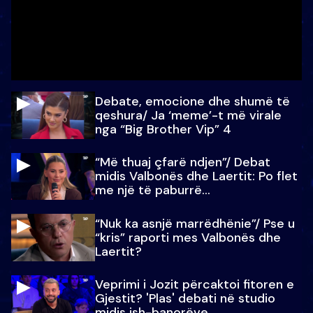
Debate, emocione dhe shumë të
qeshura/ Ja ‘meme’-t më virale
nga “Big Brother Vip” 4
“Më thuaj çfarë ndjen”/ Debat
midis Valbonës dhe Laertit: Po flet
me një të paburrë...
“Nuk ka asnjë marrëdhënie”/ Pse u
“kris” raporti mes Valbonës dhe
Laertit?
Veprimi i Jozit përcaktoi fitoren e
Gjestit? 'Plas' debati në studio
midis ish-banorëve