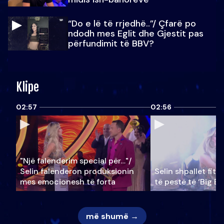
“Do e lë të rrjedhë..”/ Çfarë po
ndodh mes Eglit dhe Gjestit pas
përfundimit të BBV?
Klipe
02:57
02:56
"Një falenderim special për…"/
Selin falënderon produksionin
Selin shpallet fitu
mes emocionesh të forta
të pestë të ‘Big Br
më shumë →