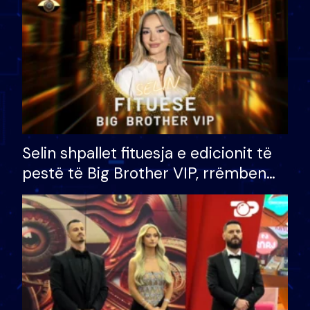
Selin shpallet fituesja e edicionit të
pestë të Big Brother VIP, rrëmben
çmimin e madh prej 100 mijë eurosh