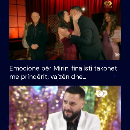
të fituar çmimin e madh
Emocione për Mirin, finalisti takohet
me prindërit, vajzën dhe
bashkëshorten: S’kemi ndonjë letër
divorci apo jo?