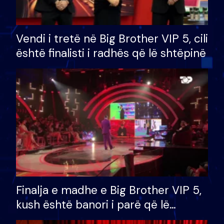
Vendi i tretë në Big Brother VIP 5, cili
është finalisti i radhës që lë shtëpinë
Finalja e madhe e Big Brother VIP 5,
kush është banori i parë që lë
shtëpinë dhe humb mundësinë për