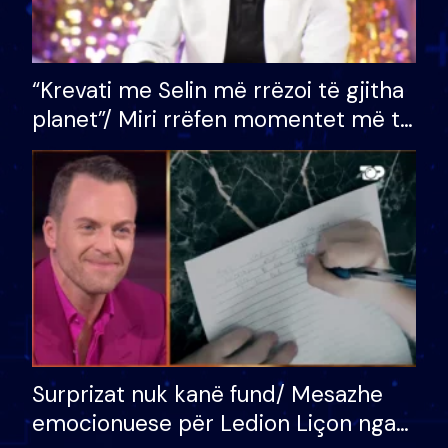
“Krevati me Selin më rrëzoi të gjitha
planet”/ Miri rrëfen momentet më të
bukura në shtëpinë e BB VIP: Do më
mungojë zilja e mëngjesit kur…
Surprizat nuk kanë fund/ Mesazhe
emocionuese për Ledion Liçon nga