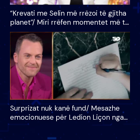
“Krevati me Selin më rrëzoi të gjitha
planet”/ Miri rrëfen momentet më të
bukura në shtëpinë e BB VIP: Do më
mungojë zilja e mëngjesit kur…
Surprizat nuk kanë fund/ Mesazhe
emocionuese për Ledion Liçon nga
nëna dhe fëmijët e tij, moderatori
nuk i mban dot lotët: Nuk meritoj…