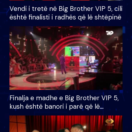
Vendi i tretë në Big Brother VIP 5, cili
është finalisti i radhës që lë shtëpinë
Finalja e madhe e Big Brother VIP 5,
kush është banori i parë që lë
shtëpinë dhe humb mundësinë për
të fituar çmimin e madh