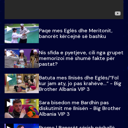
Paqe mes Eglës dhe Meritonit,
banorët kërcejnë së bashku
Nis sfida e pyetjeve, cili nga grupet
memorizoi më shumë fakte për
pastat?
Batuta mes Ilnisës dhe Eglës/“Fol
kur jam aty, jo pas krahëve…” - Big
Brother Albania VIP 3
Sara bisedon me Bardhin pas
diskutimit me Ilnisën - Big Brother
Albania VIP 3
Promo l Banorët sërish përballë