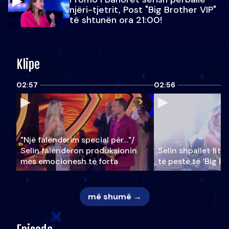
njëri-tjetrit, Post "Big Brother VIP"
të shtunën ora 21:00!
Klipe
02:57
02:56
"Një falenderim special për…"/
Selin falënderon produksionin
Selin shpallet fitu
mes emocionesh të forta
të pestë të ‘Big Br
më shumë →