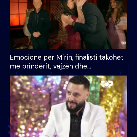
Emocione për Mirin, finalisti takohet
me prindërit, vajzën dhe
bashkëshorten: S’kemi ndonjë letër
divorci apo jo?