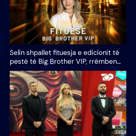
Selin shpallet fituesja e edicionit të
pestë të Big Brother VIP, rrëmben
çmimin e madh prej 100 mijë eurosh