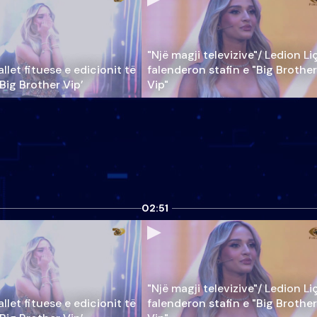
"Një magji televizive"/ Ledion Li
llet fituese e edicionit të
falenderon stafin e "Big Brother
‘Big Brother Vip’
Vip"
02:51
"Një magji televizive"/ Ledion Li
llet fituese e edicionit të
falenderon stafin e "Big Brother