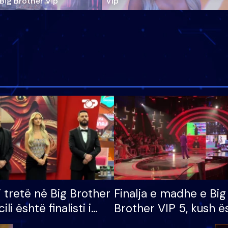
‘Big Brother Vip’
Vip"
i tretë në Big Brother
Finalja e madhe e Big
cili është finalisti i
Brother VIP 5, kush ë
 që lë shtëpinë
banori i parë që lë sh