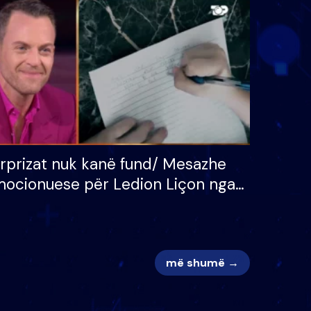
 për
S’kemi ndonjë letër divorci
adh
apo jo?
rprizat nuk kanë fund/ Mesazhe
ocionuese për Ledion Liçon nga
na dhe fëmijët e tij, moderatori
k i mban dot lotët: Nuk meritoj…
më shumë →