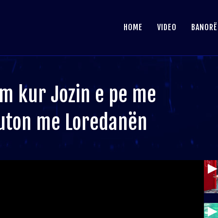
HOME
VIDEO
BANORË
m kur Jozin e pe me
skuton me Loredanën