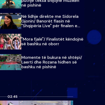
puthje teksa shijojnë muzikën
në pishinë
Në lidhje direkte me Sidorela
Gjonin/ Banorët flasin në
"Shqipëria Live" për finalen e
madhe
"Mora fjalë"/ Finalistët këndojnë
së bashku në oborr
Momente të bukura në shtëpi/
Laerti dhe Rozana hidhen së
bashku në pishinë
02:45