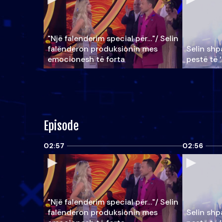
"Një falenderim special për…"/ Selin
falënderon produksionin mes
Selin shpa
emocionesh të forta
pestë të 
Episode
02:57
02:56
"Një falenderim special për…"/ Selin
falënderon produksionin mes
Selin shpa