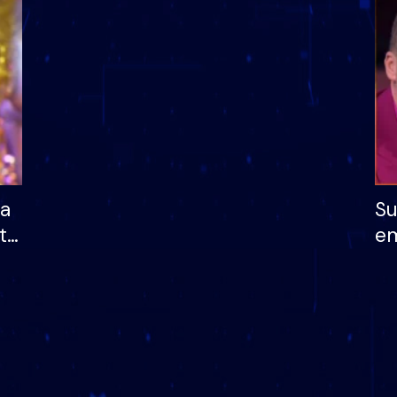
dhe humb mundësinë
të fituar çmimin e m
ha
Su
të
em
më
në
nu