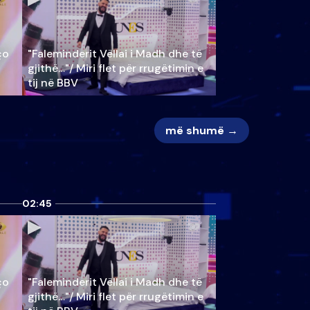
ço
"Faleminderit Vëllai i Madh dhe të
gjithë…"/ Miri flet për rrugëtimin e
tij në BBV
më shumë →
02:45
ço
"Faleminderit Vëllai i Madh dhe të
gjithë…"/ Miri flet për rrugëtimin e