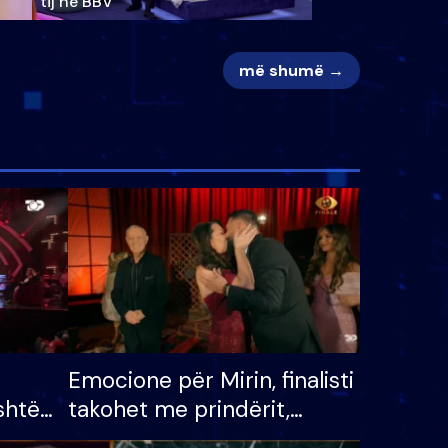
tij në BBV
më shumë →
Emocione për Mirin, finalisti
shtë
takohet me prindërit,
tëpinë
vajzën dhe bashkëshorten: