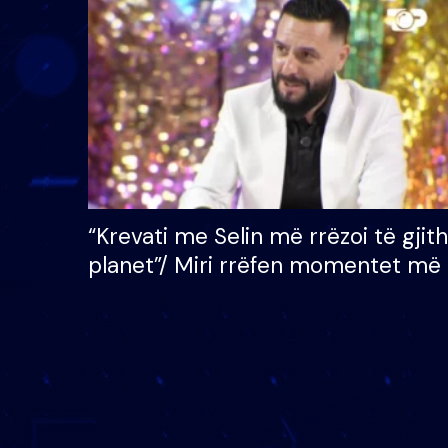
çmimin e madh prej 100
mijë eurosh
“Krevati me Selin më rrëzoi të gjit
planet”/ Miri rrëfen momentet më 
bukura në shtëpinë e BB VIP: Do 
mungojë zilja e mëngjesit kur…