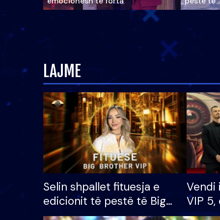
emocionesh të forta
pestë të 
LAJME
Selin shpallet fituesja e
Vendi 
edicionit të pestë të Big
VIP 5, 
Brother VIP, rrëmben
radhës