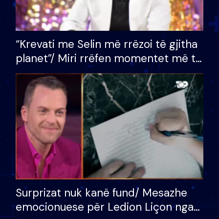
“Krevati me Selin më rrëzoi të gjitha
planet”/ Miri rrëfen momentet më të
bukura në shtëpinë e BB VIP: Do më
mungojë zilja e mëngjesit kur…
Surprizat nuk kanë fund/ Mesazhe
emocionuese për Ledion Liçon nga