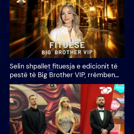
Selin shpallet fituesja e edicionit të
pestë të Big Brother VIP, rrëmben
çmimin e madh prej 100 mijë eurosh