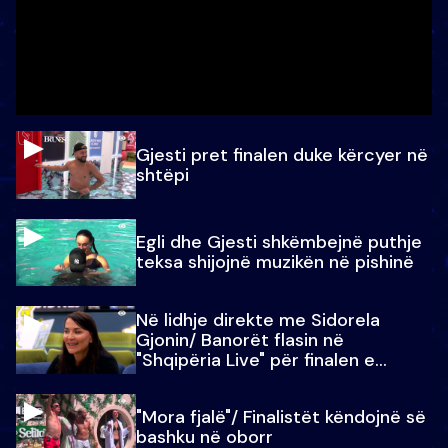
Gjesti pret finalen duke kërcyer në
shtëpi
Egli dhe Gjesti shkëmbejnë puthje
teksa shijojnë muzikën në pishinë
Në lidhje direkte me Sidorela
Gjonin/ Banorët flasin në
"Shqipëria Live" për finalen e
madhe
"Mora fjalë"/ Finalistët këndojnë së
bashku në oborr