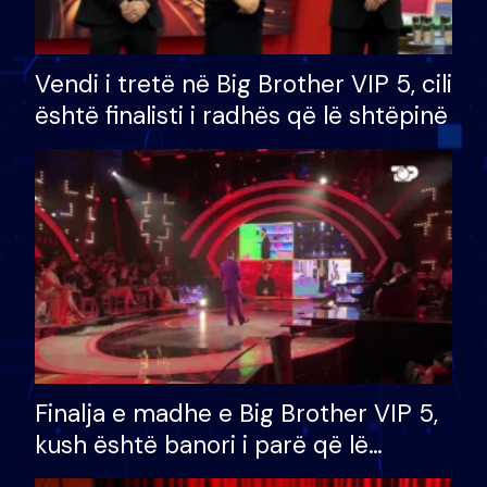
Vendi i tretë në Big Brother VIP 5, cili
është finalisti i radhës që lë shtëpinë
Finalja e madhe e Big Brother VIP 5,
kush është banori i parë që lë
shtëpinë dhe humb mundësinë për