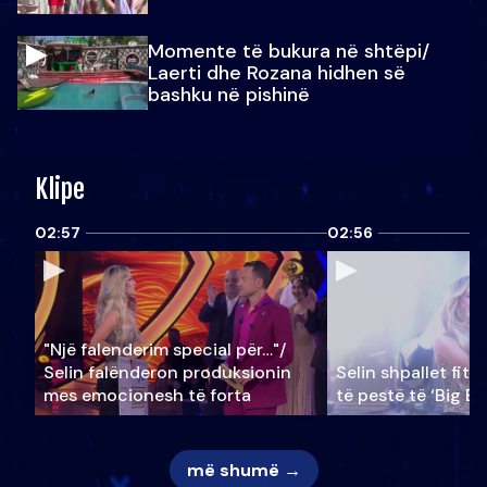
Momente të bukura në shtëpi/
Laerti dhe Rozana hidhen së
bashku në pishinë
Klipe
02:57
02:56
"Një falenderim special për…"/
Selin falënderon produksionin
Selin shpallet fitu
mes emocionesh të forta
të pestë të ‘Big Br
më shumë →