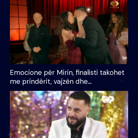
të fituar çmimin e madh
Emocione për Mirin, finalisti takohet
me prindërit, vajzën dhe
bashkëshorten: S’kemi ndonjë letër
divorci apo jo?