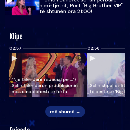
njëri-tjetrit, Post "Big Brother VIP"
të shtunën ora 21:00!
Klipe
02:57
02:56
"Një falenderim special për…"/
Selin falënderon produksionin
Selin shpallet fitu
mes emocionesh të forta
të pestë të ‘Big Br
më shumë →