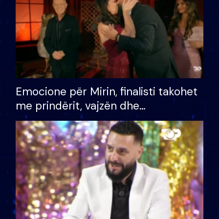
Emocione për Mirin, finalisti takohet
me prindërit, vajzën dhe
bashkëshorten: S’kemi ndonjë letër
divorci apo jo?