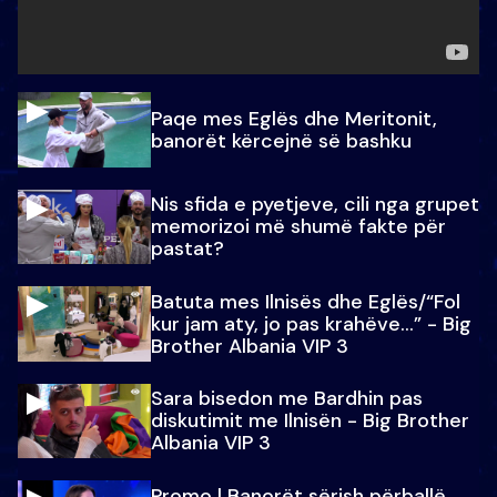
Paqe mes Eglës dhe Meritonit,
banorët kërcejnë së bashku
Nis sfida e pyetjeve, cili nga grupet
memorizoi më shumë fakte për
pastat?
Batuta mes Ilnisës dhe Eglës/“Fol
kur jam aty, jo pas krahëve…” - Big
Brother Albania VIP 3
Sara bisedon me Bardhin pas
diskutimit me Ilnisën - Big Brother
Albania VIP 3
Promo l Banorët sërish përballë