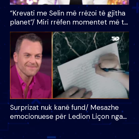
“Krevati me Selin më rrëzoi të gjitha
planet”/ Miri rrëfen momentet më të
bukura në shtëpinë e BB VIP: Do më
mungojë zilja e mëngjesit kur…
Surprizat nuk kanë fund/ Mesazhe
emocionuese për Ledion Liçon nga
nëna dhe fëmijët e tij, moderatori
nuk i mban dot lotët: Nuk meritoj…