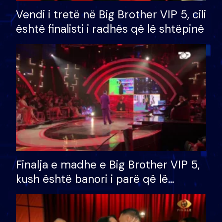
Vendi i tretë në Big Brother VIP 5, cili
është finalisti i radhës që lë shtëpinë
Finalja e madhe e Big Brother VIP 5,
kush është banori i parë që lë
shtëpinë dhe humb mundësinë për
të fituar çmimin e madh