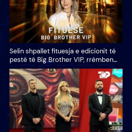
Selin shpallet fituesja e edicionit të
pestë të Big Brother VIP, rrëmben
çmimin e madh prej 100 mijë eurosh