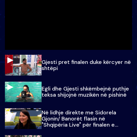
Gjesti pret finalen duke kërcyer në
shtëpi
Egli dhe Gjesti shkëmbejnë puthje
teksa shijojnë muzikën në pishinë
Në lidhje direkte me Sidorela
Gjonin/ Banorët flasin në
"Shqipëria Live" për finalen e
madhe