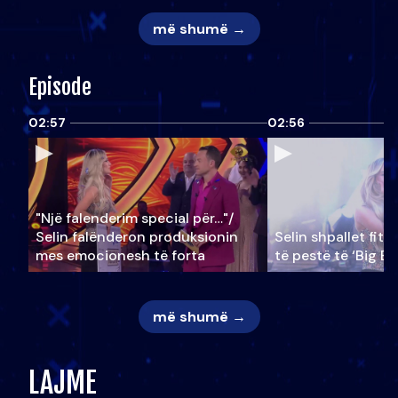
më shumë →
Episode
02:57
02:56
"Një falenderim special për…"/
Selin falënderon produksionin
Selin shpallet fitu
mes emocionesh të forta
të pestë të ‘Big Br
më shumë →
LAJME