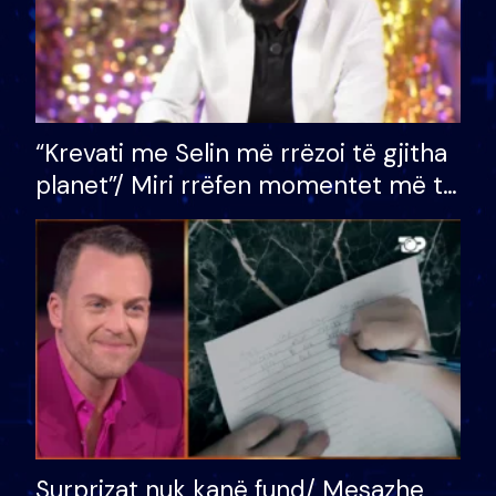
“Krevati me Selin më rrëzoi të gjitha
planet”/ Miri rrëfen momentet më të
bukura në shtëpinë e BB VIP: Do më
mungojë zilja e mëngjesit kur…
Surprizat nuk kanë fund/ Mesazhe