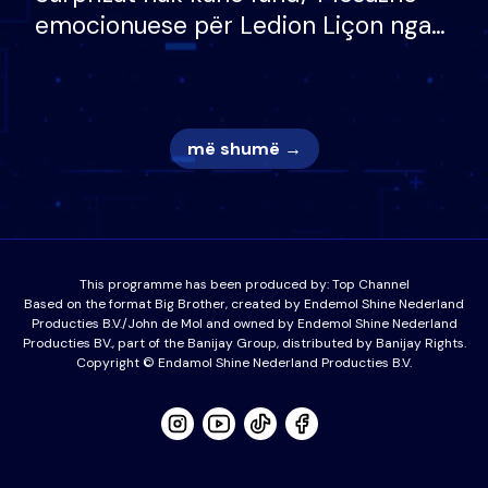
emocionuese për Ledion Liçon nga
nëna dhe fëmijët e tij, moderatori
nuk i mban dot lotët: Nuk meritoj…
më shumë →
This programme has been produced by:
Top Channel
Based on the format Big Brother, created by Endemol Shine Nederland
Producties B.V./John de Mol and owned by Endemol Shine Nederland
Producties BV., part of the Banijay Group, distributed by Banijay Rights.
Copyright © Endamol Shine Nederland Producties B.V.