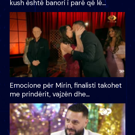
kush është banori i parë që lë
shtëpinë dhe humb mundësinë për
të fituar çmimin e madh
Emocione për Mirin, finalisti takohet
me prindërit, vajzën dhe
bashkëshorten: S’kemi ndonjë letër
divorci apo jo?