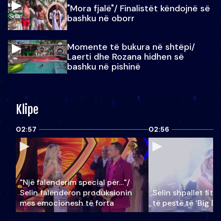
"Mora fjalë"/ Finalistët këndojnë së
bashku në oborr
Momente të bukura në shtëpi/
Laerti dhe Rozana hidhen së
bashku në pishinë
Klipe
02:57
02:56
"Një falenderim special për…"/
Selin falënderon produksionin
Selin shpallet fitu
mes emocionesh të forta
të pestë të ‘Big Br