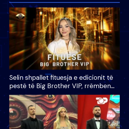
Selin shpallet fituesja e edicionit të
pestë të Big Brother VIP, rrëmben
çmimin e madh prej 100 mijë eurosh