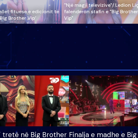
"Një magji televizive"/ Ledion Li
llet fituese e edicionit të
falenderon stafin e "Big Brother
‘Big Brother Vip’
Vip"
i tretë në Big Brother
Finalja e madhe e Big