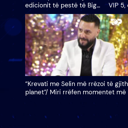
edicionit të pestë të Big
VIP 5, 
Brother VIP, rrëmben
radhës
çmimin e madh prej 100
mijë eurosh
“Krevati me Selin më rrëzoi të gjit
planet”/ Miri rrëfen momentet më 
bukura në shtëpinë e BB VIP: Do 
mungojë zilja e mëngjesit kur…