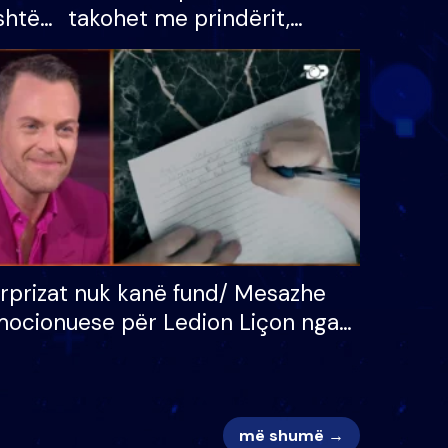
shtë
takohet me prindërit,
tëpinë
vajzën dhe bashkëshorten:
 për
S’kemi ndonjë letër divorci
adh
apo jo?
rprizat nuk kanë fund/ Mesazhe
ocionuese për Ledion Liçon nga
na dhe fëmijët e tij, moderatori
k i mban dot lotët: Nuk meritoj…
më shumë →