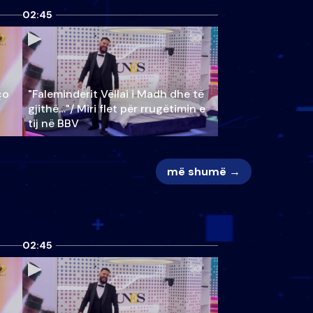
02:45
ço
"Faleminderit Vëllai i Madh dhe të
gjithë…"/ Miri flet për rrugëtimin e
tij në BBV
më shumë →
02:45