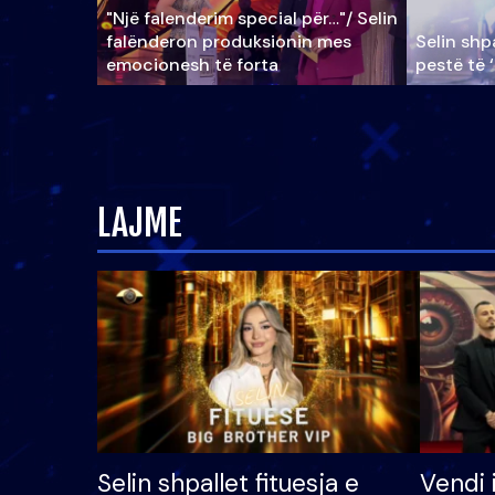
"Një falenderim special për…"/ Selin
falënderon produksionin mes
Selin shpa
emocionesh të forta
pestë të 
LAJME
Selin shpallet fituesja e
Vendi 