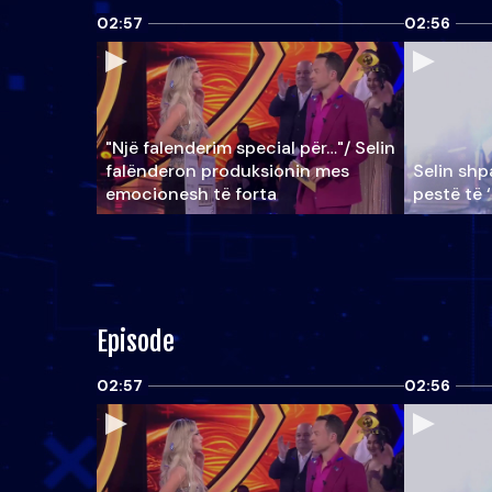
02:57
02:56
"Një falenderim special për…"/ Selin
falënderon produksionin mes
Selin shpa
emocionesh të forta
pestë të 
Episode
02:57
02:56