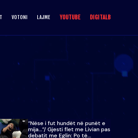
YOUTUBE
DIGITALB
T
VOTONI
LAJME
“Nëse i fut hundët në punët e
mija…”/ Gjesti flet me Livian pas
debatit me Eglin: Po të