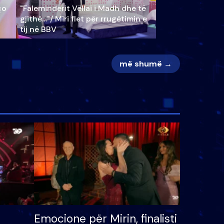
ço
"Faleminderit Vëllai i Madh dhe të
gjithë…"/ Miri flet për rrugëtimin e
tij në BBV
më shumë →
Emocione për Mirin, finalisti