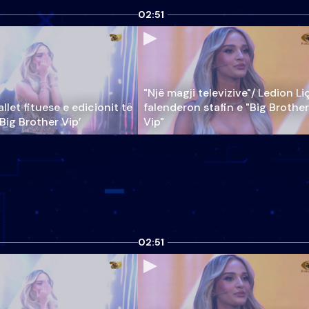
02:51
"Një magji televizive"/ Ledion Li
llet fituese e edicionit të
falenderon stafin e "Big Brother
‘Big Brother Vip’
Vip"
02:51