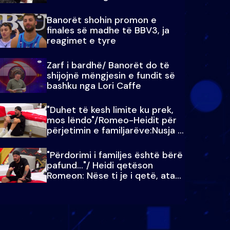
paralajmëroj
Banorët shohin promon e
finales së madhe të BBV3, ja
reagimet e tyre
Zarf i bardhë/ Banorët do të
shijojnë mëngjesin e fundit së
bashku nga Lori Caffe
"Duhet të kesh limite ku prek,
mos lëndo"/Romeo-Heidit për
përjetimin e familjarëve:Nusja e
Julit…
"Përdorimi i familjes është bërë
pafund…"/ Heidi qetëson
Romeon: Nëse ti je i qetë, ata
qetësohen