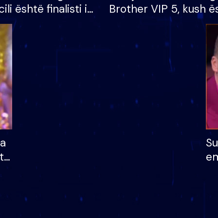
cili është finalisti i
Brother VIP 5, kush ë
 që lë shtëpinë
banori i parë që lë sh
dhe humb mundësinë
të fituar çmimin e m
ha
Su
të
em
më
në
nu