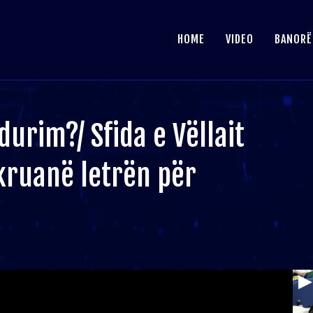
HOME
VIDEO
BANORË
durim?/ Sfida e Vëllait
kruanë letrën për