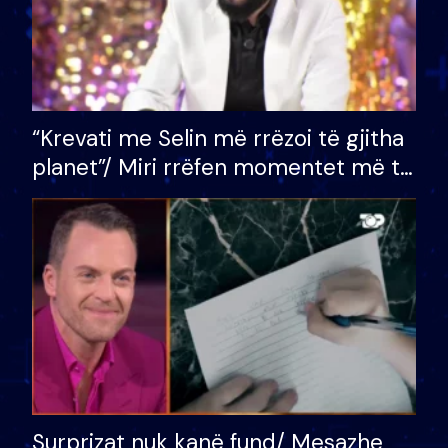
“Krevati me Selin më rrëzoi të gjitha
planet”/ Miri rrëfen momentet më të
bukura në shtëpinë e BB VIP: Do më
mungojë zilja e mëngjesit kur…
Surprizat nuk kanë fund/ Mesazhe