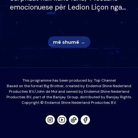
emocionuese për Ledion Liçon nga
nëna dhe fëmijët e tij, moderatori
nuk i mban dot lotët: Nuk meritoj…
më shumë →
This programme has been produced by:
Top Channel
Based on the format Big Brother, created by Endemol Shine Nederland
Producties B.V./John de Mol and owned by Endemol Shine Nederland
Producties BV., part of the Banijay Group, distributed by Banijay Rights.
Copyright © Endamol Shine Nederland Producties B.V.