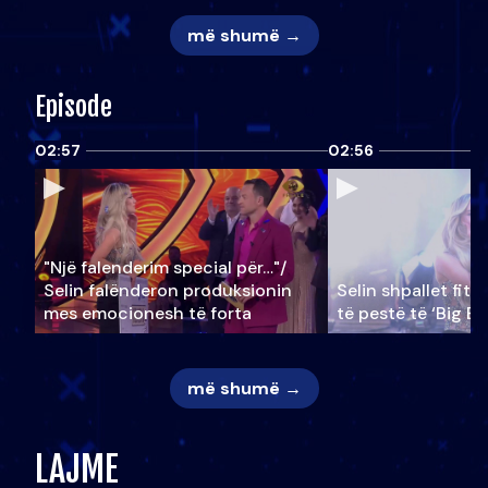
më shumë →
Episode
02:57
02:56
"Një falenderim special për…"/
Selin falënderon produksionin
Selin shpallet fitu
mes emocionesh të forta
të pestë të ‘Big Br
më shumë →
LAJME