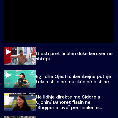
Gjesti pret finalen duke kërcyer në
shtëpi
Egli dhe Gjesti shkëmbejnë puthje
teksa shijojnë muzikën në pishinë
Në lidhje direkte me Sidorela
Gjonin/ Banorët flasin në
"Shqipëria Live" për finalen e
madhe