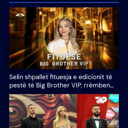
Selin shpallet fituesja e edicionit të
pestë të Big Brother VIP, rrëmben
çmimin e madh prej 100 mijë eurosh