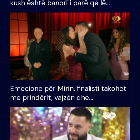
kush është banori i parë që lë
shtëpinë dhe humb mundësinë për
të fituar çmimin e madh
Emocione për Mirin, finalisti takohet
me prindërit, vajzën dhe
bashkëshorten: S’kemi ndonjë letër
divorci apo jo?