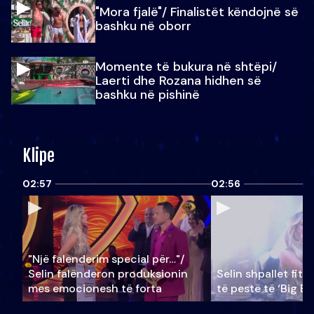
"Mora fjalë"/ Finalistët këndojnë së
bashku në oborr
Momente të bukura në shtëpi/
Laerti dhe Rozana hidhen së
bashku në pishinë
Klipe
02:57
02:56
"Një falenderim special për…"/
Selin falënderon produksionin
Selin shpallet fitu
mes emocionesh të forta
të pestë të ‘Big Br