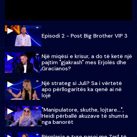
Episodi 2 - Post Big Brother VIP 3
Një miqësi e krisur, a do të ketë një
pajtim "gjakrash" mes Erjolës dhe
Gracianos?
Një strateg si Juli? Sa i vërtetë
apo përllogaritës ka qenë ai në
lojë
"Manipulatore, skuthe, lojtare...",
Heidi përballë akuzave të shumta
nga banorët
Përplasja e tyre pasoi me Zarf të