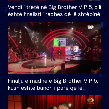
Vendi i tretë në Big Brother VIP 5, cili
është finalisti i radhës që lë shtëpinë
Finalja e madhe e Big Brother VIP 5,
kush është banori i parë që lë
shtëpinë dhe humb mundësinë për
të fituar çmimin e madh