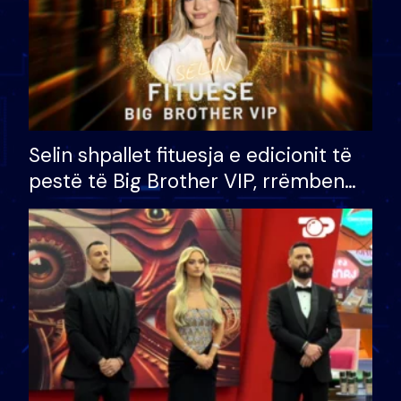
Selin shpallet fituesja e edicionit të
pestë të Big Brother VIP, rrëmben
çmimin e madh prej 100 mijë eurosh