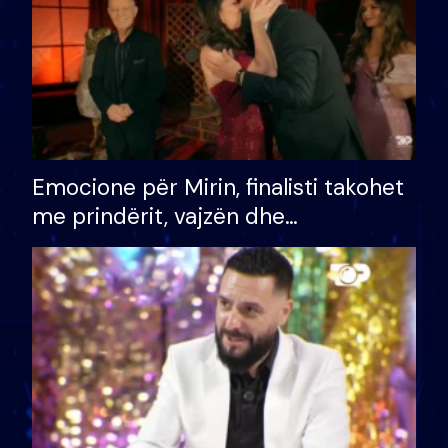
Emocione për Mirin, finalisti takohet
me prindërit, vajzën dhe
bashkëshorten: S’kemi ndonjë letër
divorci apo jo?