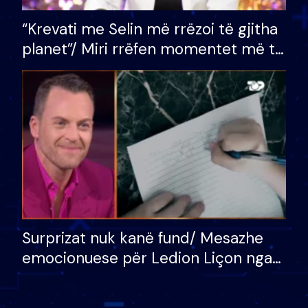
“Krevati me Selin më rrëzoi të gjitha
planet”/ Miri rrëfen momentet më të
bukura në shtëpinë e BB VIP: Do më
mungojë zilja e mëngjesit kur…
Surprizat nuk kanë fund/ Mesazhe
emocionuese për Ledion Liçon nga
nëna dhe fëmijët e tij, moderatori
nuk i mban dot lotët: Nuk meritoj…