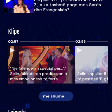
Zi, a ka tashmë paqe mes Sarës
dhe Françeskës?
Klipe
02:57
02:56
"Një falenderim special për…"/
Selin falënderon produksionin
Selin shpallet fitu
mes emocionesh të forta
të pestë të ‘Big Br
më shumë →