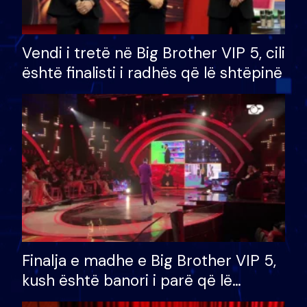
Vendi i tretë në Big Brother VIP 5, cili
është finalisti i radhës që lë shtëpinë
Finalja e madhe e Big Brother VIP 5,
kush është banori i parë që lë
shtëpinë dhe humb mundësinë për