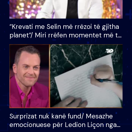
“Krevati me Selin më rrëzoi të gjitha
planet”/ Miri rrëfen momentet më të
bukura në shtëpinë e BB VIP: Do më
mungojë zilja e mëngjesit kur…
Surprizat nuk kanë fund/ Mesazhe
emocionuese për Ledion Liçon nga