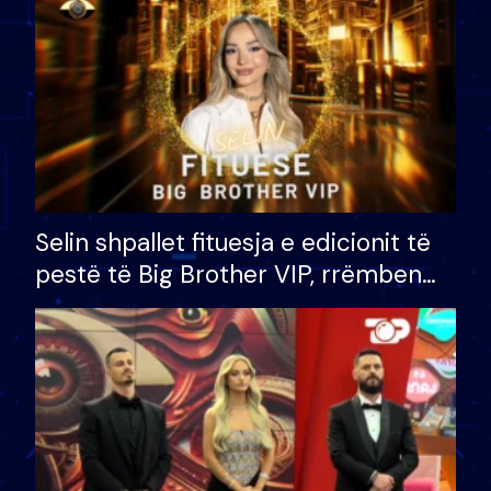
Selin shpallet fituesja e edicionit të
pestë të Big Brother VIP, rrëmben
çmimin e madh prej 100 mijë eurosh