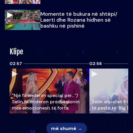
Momente të bukura në shtëpi/
Laerti dhe Rozana hidhen së
bashku në pishinë
Klipe
02:57
02:56
"Një falenderim special për…"/
Selin falënderon produksionin
Selin shpallet fitu
mes emocionesh të forta
të pestë të ‘Big Br
më shumë →