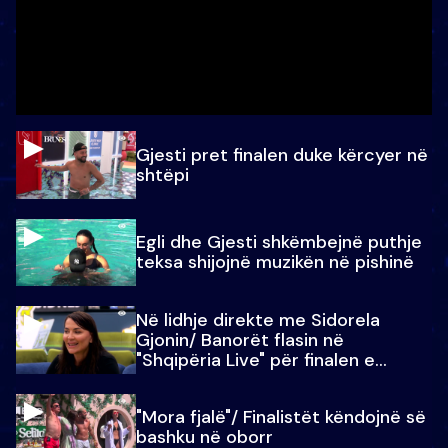
Gjesti pret finalen duke kërcyer në
shtëpi
Egli dhe Gjesti shkëmbejnë puthje
teksa shijojnë muzikën në pishinë
Në lidhje direkte me Sidorela
Gjonin/ Banorët flasin në
"Shqipëria Live" për finalen e
madhe
"Mora fjalë"/ Finalistët këndojnë së
bashku në oborr