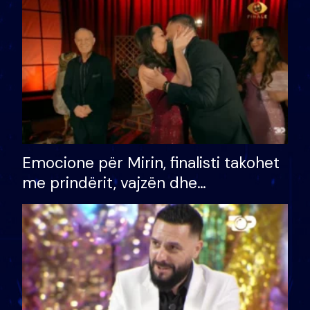
të fituar çmimin e madh
Emocione për Mirin, finalisti takohet
me prindërit, vajzën dhe
bashkëshorten: S’kemi ndonjë letër
divorci apo jo?