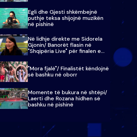
Egli dhe Gjesti shkëmbejnë
puthje teksa shijojnë muzikën
në pishinë
Në lidhje direkte me Sidorela
Gjonin/ Banorët flasin në
"Shqipëria Live" për finalen e
madhe
"Mora fjalë"/ Finalistët këndojnë
së bashku në oborr
Momente të bukura në shtëpi/
Laerti dhe Rozana hidhen së
bashku në pishinë