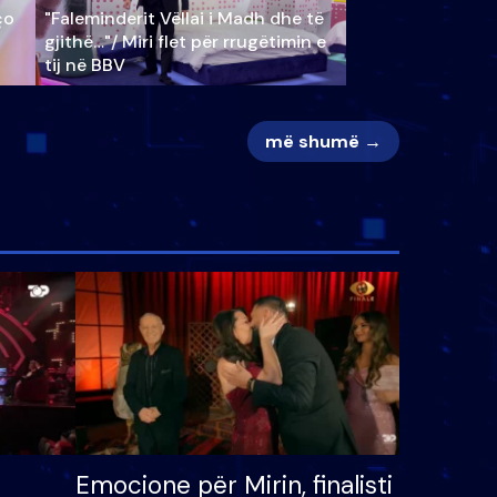
ço
"Faleminderit Vëllai i Madh dhe të
gjithë…"/ Miri flet për rrugëtimin e
tij në BBV
më shumë →
Emocione për Mirin, finalisti