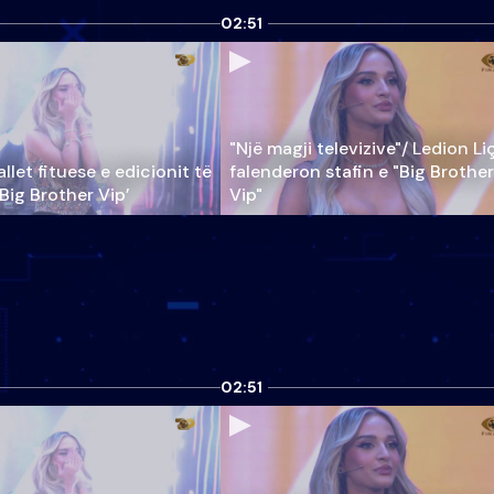
02:51
"Një magji televizive"/ Ledion Li
llet fituese e edicionit të
falenderon stafin e "Big Brother
‘Big Brother Vip’
Vip"
02:51