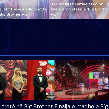
"Një magji televizive"/ Ledion Li
llet fituese e edicionit të
falenderon stafin e "Big Brother
‘Big Brother Vip’
Vip"
i tretë në Big Brother
Finalja e madhe e Big