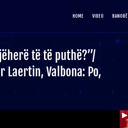
HOME
VIDEO
BANORË
jëherë të të puthë?”/
 Laertin, Valbona: Po,