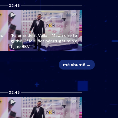
02:45
ço
"Faleminderit Vëllai i Madh dhe të
gjithë…"/ Miri flet për rrugëtimin e
tij në BBV
më shumë →
02:45