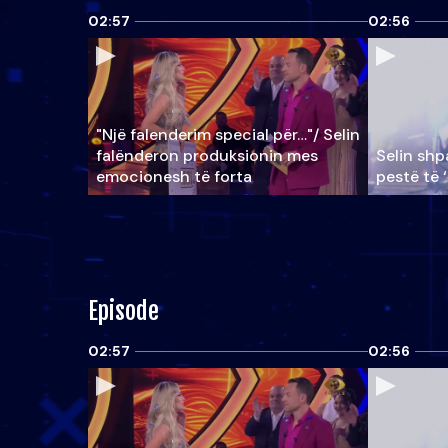
02:57
02:56
"Një falenderim special për…"/ Selin
falënderon produksionin mes
Selin shpa
emocionesh të forta
pestë të 
Episode
02:57
02:56