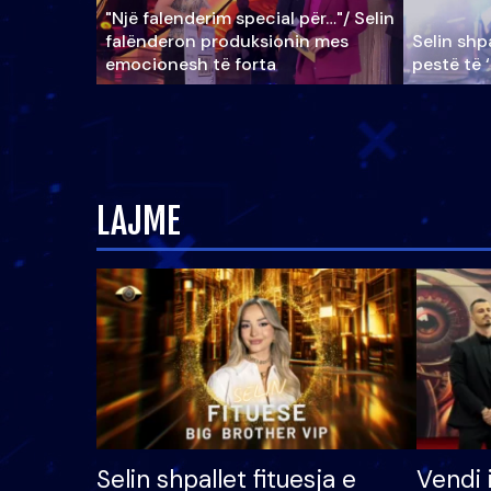
"Një falenderim special për…"/ Selin
falënderon produksionin mes
Selin shpa
emocionesh të forta
pestë të 
LAJME
Selin shpallet fituesja e
Vendi 