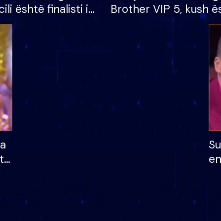
cili është finalisti i
Brother VIP 5, kush ë
 që lë shtëpinë
banori i parë që lë sh
dhe humb mundësinë
të fituar çmimin e m
ha
Su
të
em
më
në
nu