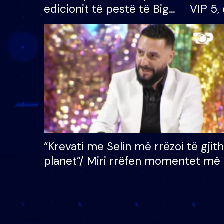
edicionit të pestë të Big
VIP 5, 
Brother VIP, rrëmben
radhës
çmimin e madh prej 100
mijë eurosh
“Krevati me Selin më rrëzoi të gjit
planet”/ Miri rrëfen momentet më 
bukura në shtëpinë e BB VIP: Do 
mungojë zilja e mëngjesit kur…