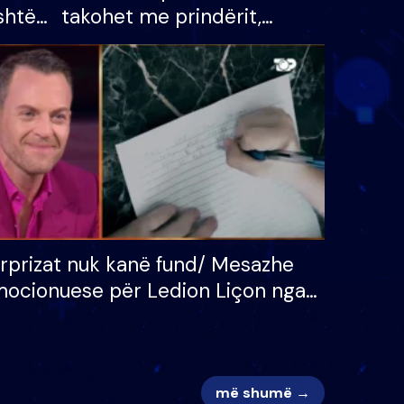
shtë
takohet me prindërit,
tëpinë
vajzën dhe bashkëshorten:
 për
S’kemi ndonjë letër divorci
adh
apo jo?
rprizat nuk kanë fund/ Mesazhe
ocionuese për Ledion Liçon nga
na dhe fëmijët e tij, moderatori
k i mban dot lotët: Nuk meritoj…
më shumë →