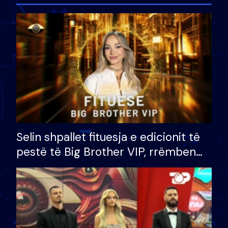
Selin shpallet fituesja e edicionit të
pestë të Big Brother VIP, rrëmben
çmimin e madh prej 100 mijë eurosh