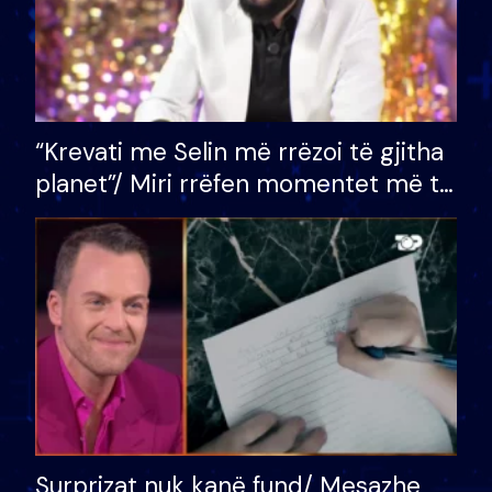
“Krevati me Selin më rrëzoi të gjitha
planet”/ Miri rrëfen momentet më të
bukura në shtëpinë e BB VIP: Do më
mungojë zilja e mëngjesit kur…
Surprizat nuk kanë fund/ Mesazhe