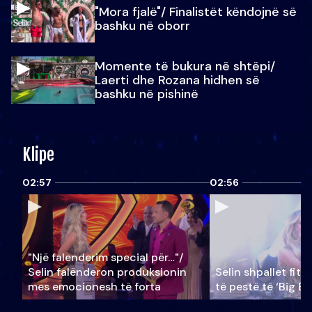
"Mora fjalë"/ Finalistët këndojnë së
bashku në oborr
Momente të bukura në shtëpi/
Laerti dhe Rozana hidhen së
bashku në pishinë
Klipe
02:57
02:56
"Një falenderim special për…"/
Selin falënderon produksionin
Selin shpallet fitu
mes emocionesh të forta
të pestë të ‘Big Br