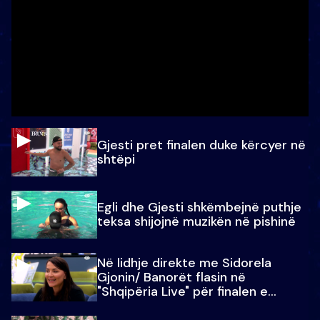
Gjesti pret finalen duke kërcyer në
shtëpi
Egli dhe Gjesti shkëmbejnë puthje
teksa shijojnë muzikën në pishinë
Në lidhje direkte me Sidorela
Gjonin/ Banorët flasin në
"Shqipëria Live" për finalen e
madhe