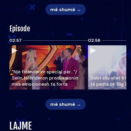
më shumë →
Episode
02:57
02:56
"Një falenderim special për…"/
Selin falënderon produksionin
Selin shpallet fitu
mes emocionesh të forta
të pestë të ‘Big Br
më shumë →
LAJME