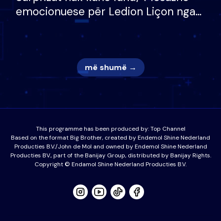
emocionuese për Ledion Liçon nga
nëna dhe fëmijët e tij, moderatori
nuk i mban dot lotët: Nuk meritoj…
më shumë →
This programme has been produced by:
Top Channel
Based on the format Big Brother, created by Endemol Shine Nederland
Producties B.V./John de Mol and owned by Endemol Shine Nederland
Producties BV., part of the Banijay Group, distributed by Banijay Rights.
Copyright © Endamol Shine Nederland Producties B.V.