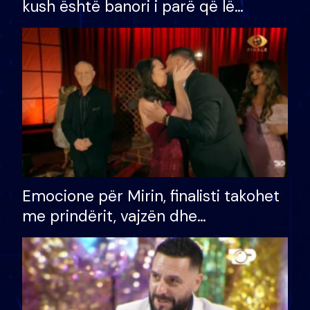
kush është banori i parë që lë
shtëpinë dhe humb mundësinë për
të fituar çmimin e madh
Emocione për Mirin, finalisti takohet
me prindërit, vajzën dhe
bashkëshorten: S’kemi ndonjë letër
divorci apo jo?