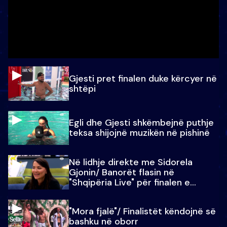
Gjesti pret finalen duke kërcyer në
shtëpi
Egli dhe Gjesti shkëmbejnë puthje
teksa shijojnë muzikën në pishinë
Në lidhje direkte me Sidorela
Gjonin/ Banorët flasin në
"Shqipëria Live" për finalen e
madhe
"Mora fjalë"/ Finalistët këndojnë së
bashku në oborr