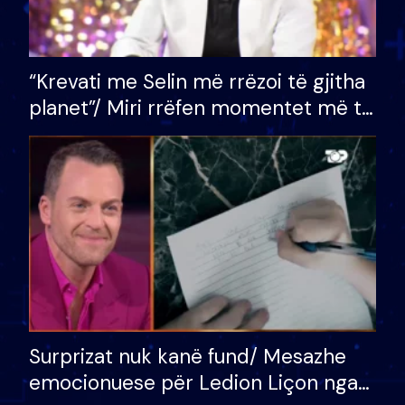
“Krevati me Selin më rrëzoi të gjitha
planet”/ Miri rrëfen momentet më të
bukura në shtëpinë e BB VIP: Do më
mungojë zilja e mëngjesit kur…
Surprizat nuk kanë fund/ Mesazhe
emocionuese për Ledion Liçon nga