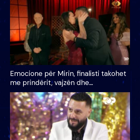
të fituar çmimin e madh
Emocione për Mirin, finalisti takohet
me prindërit, vajzën dhe
bashkëshorten: S’kemi ndonjë letër
divorci apo jo?