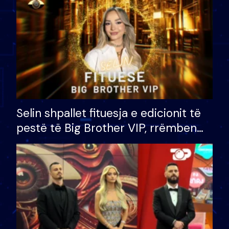
Selin shpallet fituesja e edicionit të
pestë të Big Brother VIP, rrëmben
çmimin e madh prej 100 mijë eurosh