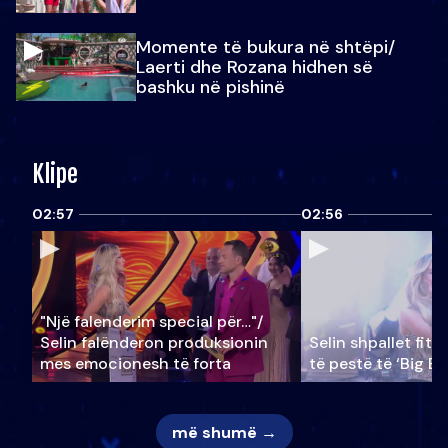
Momente të bukura në shtëpi/
Laerti dhe Rozana hidhen së
bashku në pishinë
Klipe
02:57
02:56
"Një falenderim special për…"/
Selin falënderon produksionin
Selin shpallet fitu
mes emocionesh të forta
të pestë të ‘Big Br
më shumë →