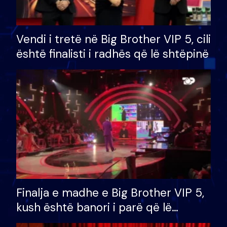
Vendi i tretë në Big Brother VIP 5, cili
është finalisti i radhës që lë shtëpinë
Finalja e madhe e Big Brother VIP 5,
kush është banori i parë që lë
shtëpinë dhe humb mundësinë për