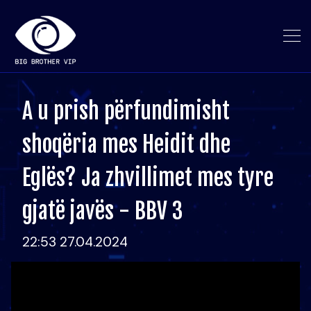
A u prish përfundimisht
shoqëria mes Heidit dhe
Eglës? Ja zhvillimet mes tyre
gjatë javës - BBV 3
22:53 27.04.2024