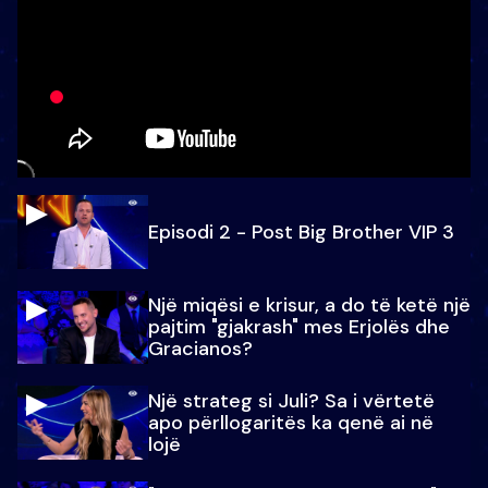
Episodi 2 - Post Big Brother VIP 3
Një miqësi e krisur, a do të ketë një
pajtim "gjakrash" mes Erjolës dhe
Gracianos?
Një strateg si Juli? Sa i vërtetë
apo përllogaritës ka qenë ai në
lojë