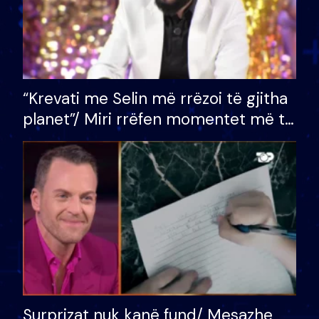
“Krevati me Selin më rrëzoi të gjitha
planet”/ Miri rrëfen momentet më të
bukura në shtëpinë e BB VIP: Do më
mungojë zilja e mëngjesit kur…
Surprizat nuk kanë fund/ Mesazhe