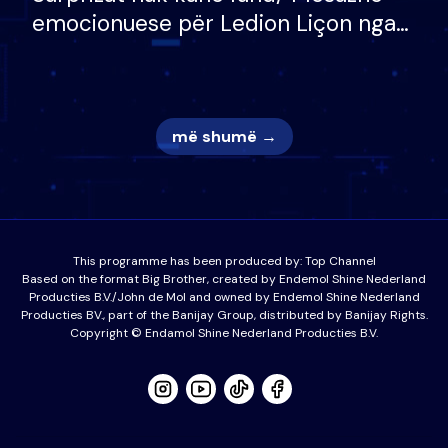
emocionuese për Ledion Liçon nga
nëna dhe fëmijët e tij, moderatori
nuk i mban dot lotët: Nuk meritoj…
më shumë →
This programme has been produced by:
Top Channel
Based on the format Big Brother, created by Endemol Shine Nederland
Producties B.V./John de Mol and owned by Endemol Shine Nederland
Producties BV., part of the Banijay Group, distributed by Banijay Rights.
Copyright © Endamol Shine Nederland Producties B.V.