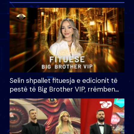
Selin shpallet fituesja e edicionit të
pestë të Big Brother VIP, rrëmben
çmimin e madh prej 100 mijë eurosh