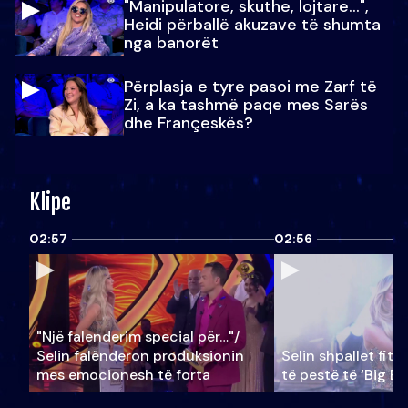
"Manipulatore, skuthe, lojtare...",
Heidi përballë akuzave të shumta
nga banorët
Përplasja e tyre pasoi me Zarf të
Zi, a ka tashmë paqe mes Sarës
dhe Françeskës?
Klipe
02:57
02:56
"Një falenderim special për…"/
Selin falënderon produksionin
Selin shpallet fitu
mes emocionesh të forta
të pestë të ‘Big Br