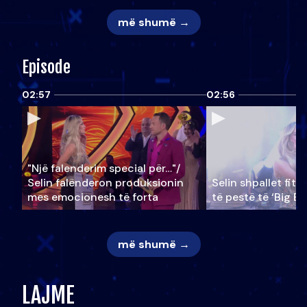
më shumë →
Episode
02:57
02:56
"Një falenderim special për…"/
Selin falënderon produksionin
Selin shpallet fitu
mes emocionesh të forta
të pestë të ‘Big Br
më shumë →
LAJME