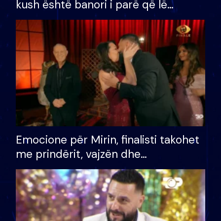
kush është banori i parë që lë
shtëpinë dhe humb mundësinë për
të fituar çmimin e madh
Emocione për Mirin, finalisti takohet
me prindërit, vajzën dhe
bashkëshorten: S’kemi ndonjë letër
divorci apo jo?