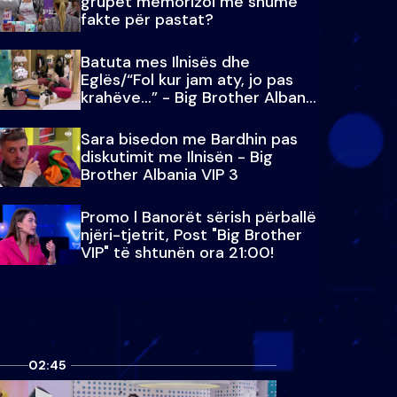
grupet memorizoi më shumë
fakte për pastat?
Batuta mes Ilnisës dhe
Eglës/“Fol kur jam aty, jo pas
krahëve…” - Big Brother Albania
VIP 3
Sara bisedon me Bardhin pas
diskutimit me Ilnisën - Big
Brother Albania VIP 3
Promo l Banorët sërish përballë
njëri-tjetrit, Post "Big Brother
VIP" të shtunën ora 21:00!
02:45