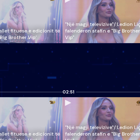
"Një magji televizive"/ Ledion Li
llet fituese e edicionit të
falenderon stafin e "Big Brother
‘Big Brother Vip’
Vip"
02:51
"Një magji televizive"/ Ledion Li
llet fituese e edicionit të
falenderon stafin e "Big Brother