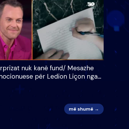
 për
S’kemi ndonjë letër divorci
adh
apo jo?
rprizat nuk kanë fund/ Mesazhe
ocionuese për Ledion Liçon nga
na dhe fëmijët e tij, moderatori
k i mban dot lotët: Nuk meritoj…
më shumë →