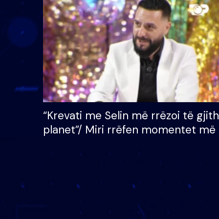
çmimin e madh prej 100
mijë eurosh
“Krevati me Selin më rrëzoi të gjit
planet”/ Miri rrëfen momentet më 
bukura në shtëpinë e BB VIP: Do 
mungojë zilja e mëngjesit kur…