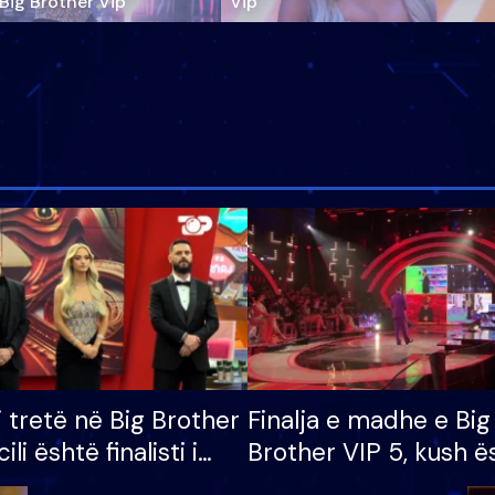
‘Big Brother Vip’
Vip"
i tretë në Big Brother
Finalja e madhe e Big
cili është finalisti i
Brother VIP 5, kush ë
 që lë shtëpinë
banori i parë që lë sh