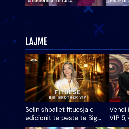
emocionesh të forta
pestë të 
LAJME
Selin shpallet fituesja e
Vendi 
edicionit të pestë të Big
VIP 5, 
Brother VIP, rrëmben
radhës