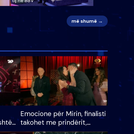
tij në BBV
më shumë →
Emocione për Mirin, finalisti
shtë
takohet me prindërit,
tëpinë
vajzën dhe bashkëshorten: