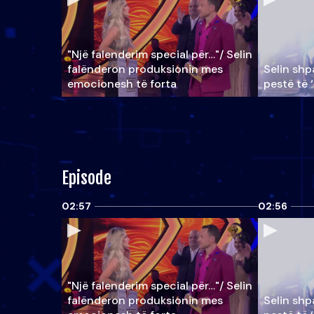
"Një falenderim special për…"/ Selin
falënderon produksionin mes
Selin shpa
emocionesh të forta
pestë të 
Episode
02:57
02:56
"Një falenderim special për…"/ Selin
falënderon produksionin mes
Selin shpa