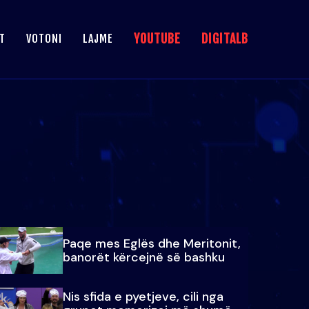
YOUTUBE
DIGITALB
T
VOTONI
LAJME
Paqe mes Eglës dhe Meritonit,
banorët kërcejnë së bashku
Nis sfida e pyetjeve, cili nga