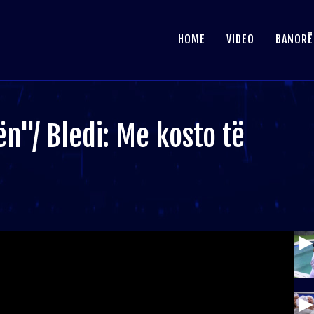
HOME
VIDEO
BANORË
ën"/ Bledi: Me kosto të