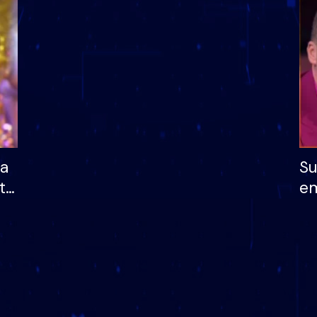
dhe humb mundësinë
të fituar çmimin e m
ha
Su
të
em
më
në
nu