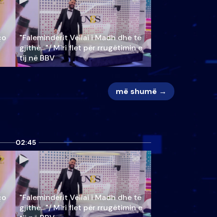
ço
"Faleminderit Vëllai i Madh dhe të
gjithë…"/ Miri flet për rrugëtimin e
tij në BBV
më shumë →
02:45
ço
"Faleminderit Vëllai i Madh dhe të
gjithë…"/ Miri flet për rrugëtimin e